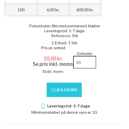
100
6,00 kr.
600,00 kr.
Polyethylen film med permanent klæber
Leveringstid: 5-7 dage
Reference:
Stk
1 Enhed: 1 Stk
Pris pr. enhed
Enheder
10,00 kr.
Se pris inkl. moms
Ekskl. moms
LÆG I KURV

Leveringstid: 5-7 dage
Minimumskøbet på denne vare er 10.