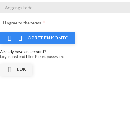
I agree to the terms.
*


OPRET EN KONTO
Already have an account?
Log in instead
Eller
Reset password

LUK