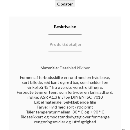
Beskrivelse
Produktdetaljer
Materiale:
Datablad klik her
Formen af ​​forbudsskilte er rund med en hvid base,
sort billede, rød kant og rød bar, som hælder i en
vinkel på 45 ° fra øverste venstre til højre.
Forbudte tegn er tegn, som forbyder en farlig adfærd,
ifølge: ASR A1.3 (ny) og DIN EN ISO 7010
Label materiale: Selvklæbende film
Farve: Hvid med sort / rød print
Tåler temperatur mellem -30 ° C og + 90 ° C
Ridsesikkert og modstandsdygtig over for mange
rengøringsmidler og luftfugtighed