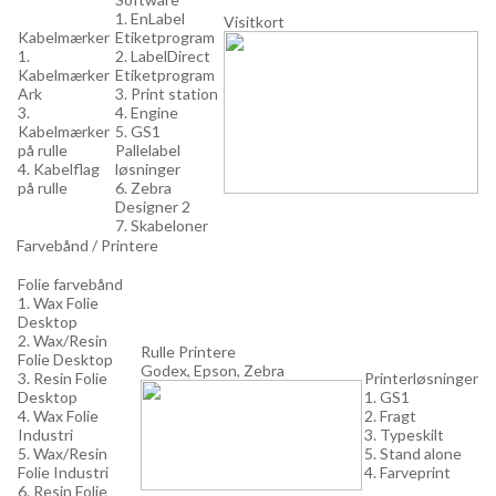
1. EnLabel
Visitkort
Kabelmærker
Etiketprogram
1.
2. LabelDirect
Kabelmærker
Etiketprogram
Ark
3. Print station
3.
4. Engine
Kabelmærker
5. GS1
på rulle
Pallelabel
4. Kabelflag
løsninger
på rulle
6. Zebra
Designer 2
7. Skabeloner
Farvebånd / Printere
Folie farvebånd
1. Wax Folie
Desktop
2. Wax/Resin
Rulle Printere
Folie Desktop
Godex, Epson, Zebra
3. Resin Folie
Printerløsninger
Desktop
1. GS1
4. Wax Folie
2. Fragt
Industri
3. Typeskilt
5. Wax/Resin
5. Stand alone
Folie Industri
4. Farveprint
6. Resin Folie