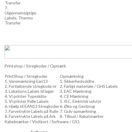
Transfer
7.
Uigennemsigtige
Labels. Thermo
Transfer
Printshop / Stregkoder / Opmærk
PrintShop / Stregkoder
Opmærkning
1. Varemærkning Ean13
1. Sikkerhedsskilte
2. Fortløbende stregkode nr
2. Farligt materiale / GHS Labels
3. Lokations Labels til lager
3. EAC Mærkning
4. Vi printer Typeskilte
4. CE Mærkning
5. Vi printer Palle Labels
5. IEC, Elektrisk udstyr
6. Hjælp til EAN13 Stregkoder
6. Øko og Genbrug
7. Farvetrykte Labels på Rulle
7. Gulv opmærkning
8. Farvetrykte Labels på Ark
8. Tilbud / Rabatmærker
Kabelmærker / Visitkort / Software / GS1
Software