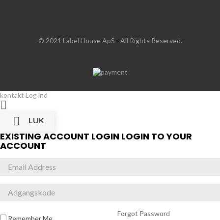
© 2021 Label House ApS
- All Rights Reserved.
kontakt
Log ind


LUK
EXISTING ACCOUNT LOGIN
LOGIN TO YOUR
ACCOUNT
Forgot Password
Remember Me