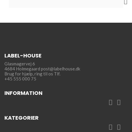

LABEL-HOUSE
Glasmagervej 6
4684 Holmegaard
post@labelhouse.dk
Brug for hjælp,
ring til os Tlf.
+45 555 000 75
INFORMATION


KATEGORIER

