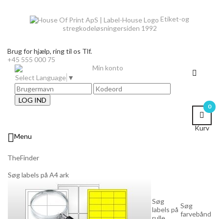
Etiket-og
stregkodeløsninger
siden 1992
Brug for hjælp,
ring til os Tlf.
+45 555 000 75
Min konto
Select Language
▼
LOG IND
0
Kurv

Menu
TheFinder
Søg labels på A4 ark
Søg
Søg
labels på
farvebånd
rulle