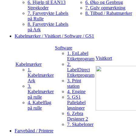
6. Hjælp til EAN13
6. Øko og Genbrug
Stregkoder
7. Gulv opmærkning
7. Farvetrykte Labels
8. Tilbud / Rabatmærker
på Rulle
8. Farvetrykte Labels
på Ark
Kabelmærker / Visitkort / Software / GS1
Software
1. EnLabel
Visitkort
Etiketprogram
Kabelmærker
2.
1.
LabelDirect
Kabelmærker
Etiketprogram
Ark
3. Print
3.
station
Kabelmærker
4. Engine
på rulle
5. GS1
4. Kabelflag
Pallelabel
på rulle
løsninger
6. Zebra
Designer 2
7. Skabeloner
Farvebånd / Printere