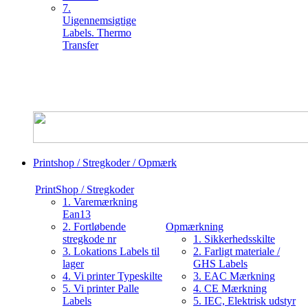
7.
Uigennemsigtige
Labels. Thermo
Transfer
Printshop / Stregkoder / Opmærk
PrintShop / Stregkoder
1. Varemærkning
Ean13
2. Fortløbende
Opmærkning
stregkode nr
1. Sikkerhedsskilte
3. Lokations Labels til
2. Farligt materiale /
lager
GHS Labels
4. Vi printer Typeskilte
3. EAC Mærkning
5. Vi printer Palle
4. CE Mærkning
Labels
5. IEC, Elektrisk udstyr