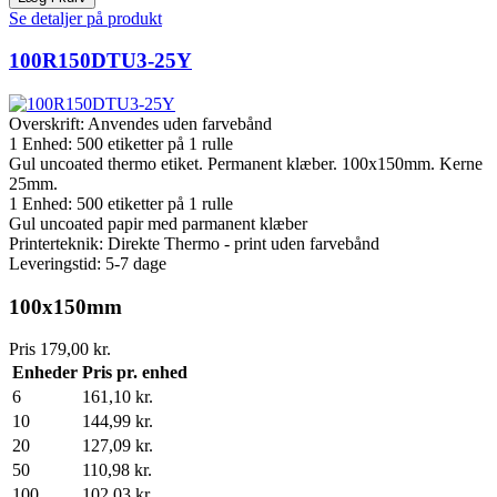
Se detaljer på produkt
100R150DTU3-25Y
Overskrift:
Anvendes uden farvebånd
1 Enhed:
500
etiketter på 1 rulle
Gul uncoated thermo etiket. Permanent klæber. 100x150mm. Kerne
25mm.
1 Enhed:
500
etiketter på 1 rulle
Gul uncoated papir med parmanent klæber
Printerteknik: Direkte Thermo - print uden farvebånd
Leveringstid: 5-7 dage
100x150mm
Pris
179,00 kr.
Enheder
Pris pr. enhed
6
161,10 kr.
10
144,99 kr.
20
127,09 kr.
50
110,98 kr.
100
102,03 kr.