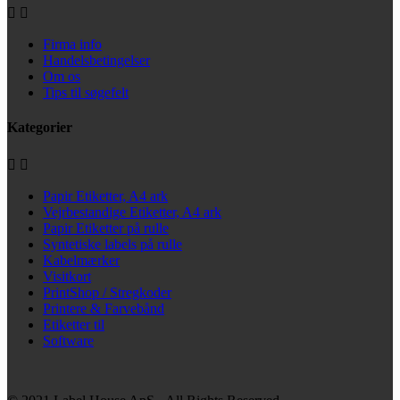


Firma info
Handelsbetingelser
Om os
Tips til søgefelt
Kategorier


Papir Etiketter, A4 ark
Vejrbestandige Etiketter, A4 ark
Papir Etiketter på rulle
Syntetiske labels på rulle
Kabelmærker
Visitkort
PrintShop / Stregkoder
Printere & Farvebånd
Etiketter til
Software