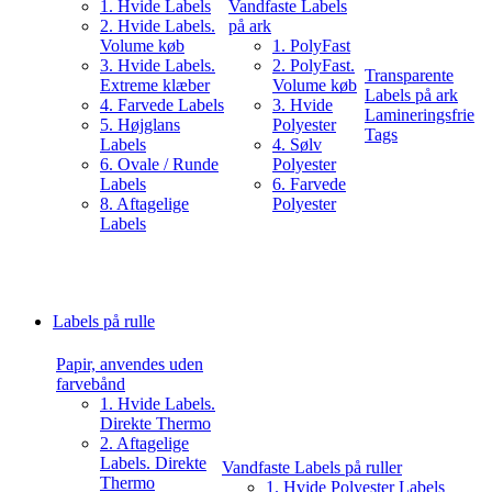
1. Hvide Labels
Vandfaste Labels
2. Hvide Labels.
på ark
Volume køb
1. PolyFast
3. Hvide Labels.
2. PolyFast.
Transparente
Extreme klæber
Volume køb
Labels på ark
4. Farvede Labels
3. Hvide
Lamineringsfrie
5. Højglans
Polyester
Tags
Labels
4. Sølv
6. Ovale / Runde
Polyester
Labels
6. Farvede
8. Aftagelige
Polyester
Labels
Labels på rulle
Papir, anvendes uden
farvebånd
1. Hvide Labels.
Direkte Thermo
2. Aftagelige
Labels. Direkte
Vandfaste Labels på ruller
Thermo
1. Hvide Polyester Labels