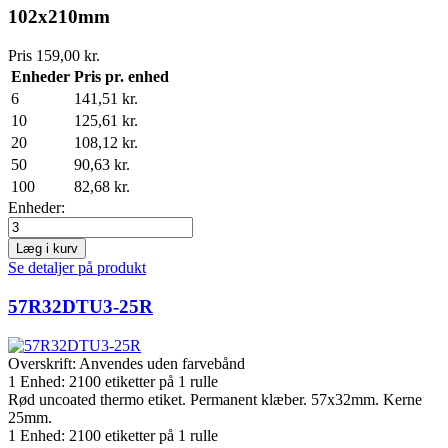
102x210mm
Pris
159,00 kr.
Enheder
Pris pr. enhed
6
141,51 kr.
10
125,61 kr.
20
108,12 kr.
50
90,63 kr.
100
82,68 kr.
Enheder:
Læg i kurv
Se detaljer på produkt
57R32DTU3-25R
Overskrift:
Anvendes uden farvebånd
1 Enhed:
2100
etiketter på 1 rulle
Rød uncoated thermo etiket. Permanent klæber. 57x32mm. Kerne
25mm.
1 Enhed:
2100
etiketter på 1 rulle