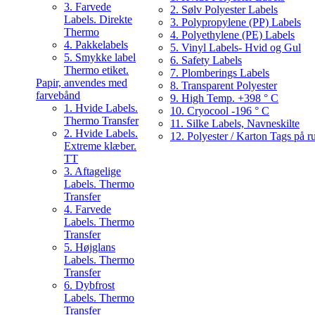
3. Farvede
2. Sølv Polyester Labels
Labels. Direkte
3. Polypropylene (PP) Labels
Thermo
4. Polyethylene (PE) Labels
4. Pakkelabels
5. Vinyl Labels- Hvid og Gul
5. Smykke label
6. Safety Labels
Thermo etiket.
7. Plomberings Labels
Papir, anvendes med
8. Transparent Polyester
farvebånd
9. High Temp. +398 ° C
1. Hvide Labels.
10. Cryocool -196 ° C
Thermo Transfer
11. Silke Labels, Navneskilte
2. Hvide Labels.
12. Polyester / Karton Tags på ru
Extreme klæber.
TT
3. Aftagelige
Labels. Thermo
Transfer
4. Farvede
Labels. Thermo
Transfer
5. Højglans
Labels. Thermo
Transfer
6. Dybfrost
Labels. Thermo
Transfer