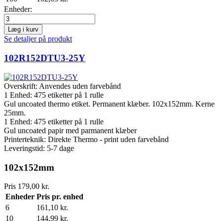
Enheder:
Læg i kurv
Se detaljer på produkt
102R152DTU3-25Y
Overskrift:
Anvendes uden farvebånd
1 Enhed:
475
etiketter på 1 rulle
Gul uncoated thermo etiket. Permanent klæber. 102x152mm. Kerne
25mm.
1 Enhed:
475
etiketter på 1 rulle
Gul uncoated papir med parmanent klæber
Printerteknik: Direkte Thermo - print uden farvebånd
Leveringstid: 5-7 dage
102x152mm
Pris
179,00 kr.
Enheder
Pris pr. enhed
6
161,10 kr.
10
144,99 kr.