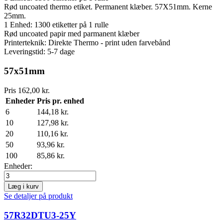
Rød uncoated thermo etiket. Permanent klæber. 57X51mm. Kerne
25mm.
1 Enhed:
1300
etiketter på 1 rulle
Rød uncoated papir med parmanent klæber
Printerteknik: Direkte Thermo - print uden farvebånd
Leveringstid: 5-7 dage
57x51mm
Pris
162,00 kr.
Enheder
Pris pr. enhed
6
144,18 kr.
10
127,98 kr.
20
110,16 kr.
50
93,96 kr.
100
85,86 kr.
Enheder:
Læg i kurv
Se detaljer på produkt
57R32DTU3-25Y