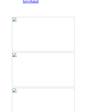
farvebånd