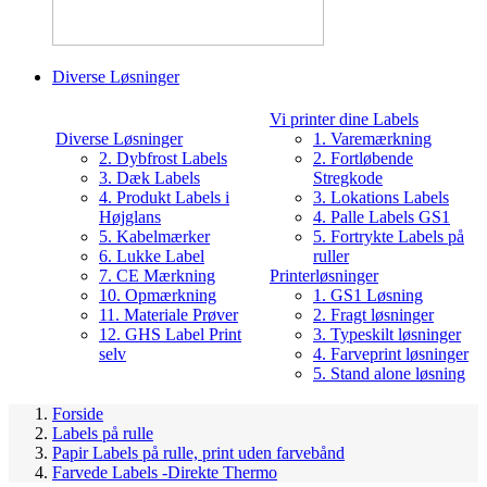
Diverse Løsninger
Vi printer dine Labels
Diverse Løsninger
1. Varemærkning
2. Dybfrost Labels
2. Fortløbende
3. Dæk Labels
Stregkode
4. Produkt Labels i
3. Lokations Labels
Højglans
4. Palle Labels GS1
5. Kabelmærker
5. Fortrykte Labels på
6. Lukke Label
ruller
7. CE Mærkning
Printerløsninger
10. Opmærkning
1. GS1 Løsning
11. Materiale Prøver
2. Fragt løsninger
12. GHS Label Print
3. Typeskilt løsninger
selv
4. Farveprint løsninger
5. Stand alone løsning
Forside
Labels på rulle
Papir Labels på rulle, print uden farvebånd
Farvede Labels -Direkte Thermo