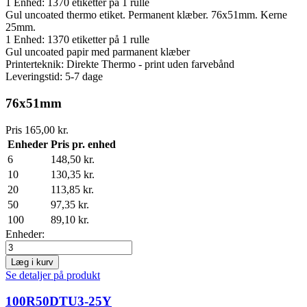
1 Enhed:
1370
etiketter på 1 rulle
Gul uncoated thermo etiket. Permanent klæber. 76x51mm. Kerne
25mm.
1 Enhed:
1370
etiketter på 1 rulle
Gul uncoated papir med parmanent klæber
Printerteknik: Direkte Thermo - print uden farvebånd
Leveringstid: 5-7 dage
76x51mm
Pris
165,00 kr.
Enheder
Pris pr. enhed
6
148,50 kr.
10
130,35 kr.
20
113,85 kr.
50
97,35 kr.
100
89,10 kr.
Enheder:
Læg i kurv
Se detaljer på produkt
100R50DTU3-25Y