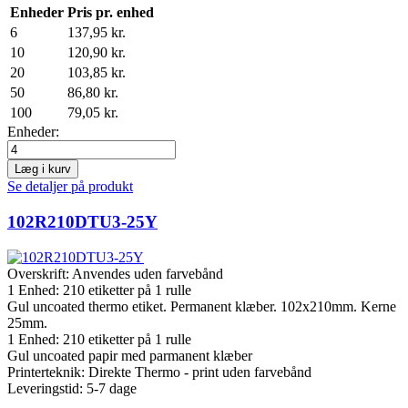
Enheder
Pris pr. enhed
6
137,95 kr.
10
120,90 kr.
20
103,85 kr.
50
86,80 kr.
100
79,05 kr.
Enheder:
Læg i kurv
Se detaljer på produkt
102R210DTU3-25Y
Overskrift:
Anvendes uden farvebånd
1 Enhed:
210
etiketter på 1 rulle
Gul uncoated thermo etiket. Permanent klæber. 102x210mm. Kerne
25mm.
1 Enhed:
210
etiketter på 1 rulle
Gul uncoated papir med parmanent klæber
Printerteknik: Direkte Thermo - print uden farvebånd
Leveringstid: 5-7 dage