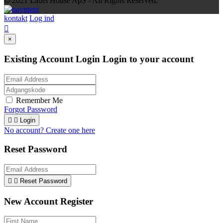
© 2021 Label House ApS
- All Rights Reserved.
kontakt
Log ind

×
Existing Account Login
Login to your account
Remember Me
Forgot Password


Login
No account? Create one here
Reset Password


Reset Password
New Account Register