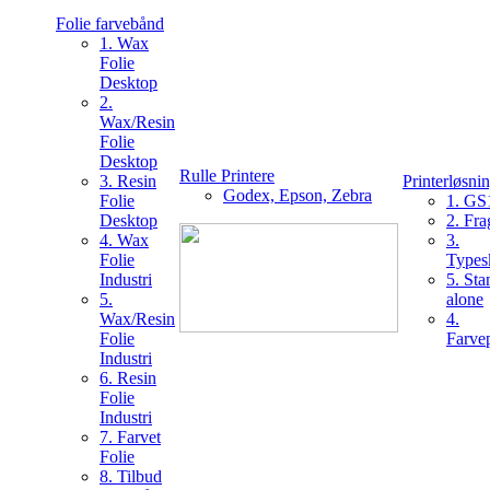
Folie farvebånd
1. Wax
Folie
Desktop
2.
Wax/Resin
Folie
Desktop
Rulle Printere
3. Resin
Printerløsni
Godex, Epson, Zebra
Folie
1. GS
Desktop
2. Fra
4. Wax
3.
Folie
Typesk
Industri
5. Sta
5.
alone
Wax/Resin
4.
Folie
Farvep
Industri
6. Resin
Folie
Industri
7. Farvet
Folie
8. Tilbud