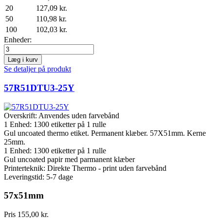
20
127,09 kr.
50
110,98 kr.
100
102,03 kr.
Enheder:
Læg i kurv
Se detaljer på produkt
57R51DTU3-25Y
Overskrift:
Anvendes uden farvebånd
1 Enhed:
1300
etiketter på 1 rulle
Gul uncoated thermo etiket. Permanent klæber. 57X51mm. Kerne
25mm.
1 Enhed:
1300
etiketter på 1 rulle
Gul uncoated papir med parmanent klæber
Printerteknik: Direkte Thermo - print uden farvebånd
Leveringstid: 5-7 dage
57x51mm
Pris
155,00 kr.