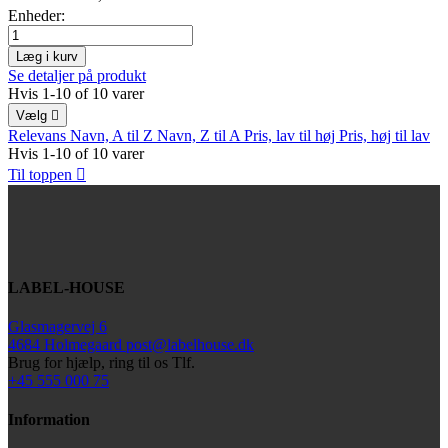
Enheder:
Læg i kurv
Se detaljer på produkt
Hvis 1-10 of 10 varer
Vælg

Relevans
Navn, A til Z
Navn, Z til A
Pris, lav til høj
Pris, høj til lav
Hvis 1-10 of 10 varer
Til toppen

LABEL-HOUSE
Glasmagervej 6
4684 Holmegaard
post@labelhouse.dk
Brug for hjælp,
ring til os Tlf.
+45 555 000 75
Information