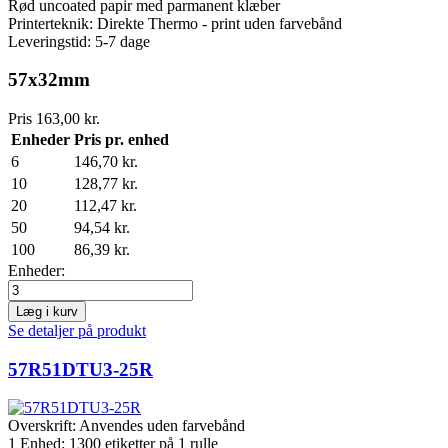
Rød uncoated papir med parmanent klæber
Printerteknik: Direkte Thermo - print uden farvebånd
Leveringstid: 5-7 dage
57x32mm
Pris
163,00 kr.
Enheder
Pris pr. enhed
6
146,70 kr.
10
128,77 kr.
20
112,47 kr.
50
94,54 kr.
100
86,39 kr.
Enheder:
Læg i kurv
Se detaljer på produkt
57R51DTU3-25R
Overskrift:
Anvendes uden farvebånd
1 Enhed:
1300
etiketter på 1 rulle