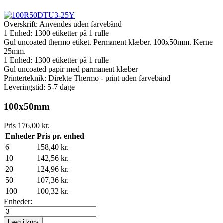
Overskrift:
Anvendes uden farvebånd
1 Enhed:
1300
etiketter på 1 rulle
Gul uncoated thermo etiket. Permanent klæber. 100x50mm. Kerne
25mm.
1 Enhed:
1300
etiketter på 1 rulle
Gul uncoated papir med parmanent klæber
Printerteknik: Direkte Thermo - print uden farvebånd
Leveringstid: 5-7 dage
100x50mm
Pris
176,00 kr.
Enheder
Pris pr. enhed
6
158,40 kr.
10
142,56 kr.
20
124,96 kr.
50
107,36 kr.
100
100,32 kr.
Enheder:
Læg i kurv