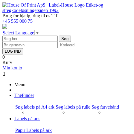
Etiket-og
stregkodeløsninger
siden 1992
Brug for hjælp,
ring til os Tlf.
+45 555 000 75
Select Language
▼
Søg
LOG IND
0
Kurv
Min konto

Menu
TheFinder
Søg labels på A4 ark
Søg labels på rulle
Søg farvebånd
Labels på ark
Papir Labels på ark