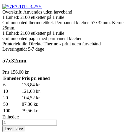
Overskrift:
Anvendes uden farvebånd
1 Enhed:
2100
etiketter på 1 rulle
Gul uncoated thermo etiket. Permanent klæber. 57x32mm. Kerne
25mm.
1 Enhed:
2100
etiketter på 1 rulle
Gul uncoated papir med parmanent klæber
Printerteknik: Direkte Thermo - print uden farvebånd
Leveringstid: 5-7 dage
57x32mm
Pris
156,00 kr.
Enheder
Pris pr. enhed
6
138,84 kr.
10
121,68 kr.
20
104,52 kr.
50
87,36 kr.
100
79,56 kr.
Enheder:
Læg i kurv