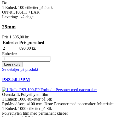
Do
1 Enhed:
100
etiketter på 5 ark
Orajet 3105HT +LAK
Levering: 1-2 dage
25mm
Pris
1.395,00 kr.
Enheder
Pris pr. enhed
2
890,00 kr.
Enheder:
Læg i kurv
Se detaljer på produkt
PS3-50-PPM
Overskrift:
Polyethylen film
1 Enhed:
1000
etiketter på Stk
Rød/hvid/sort, ø100 mm. Ikon: Personer med pacemaker. Materiale:
1 Enhed:
1000
etiketter på Stk
Polyethylen film med permanent klæber