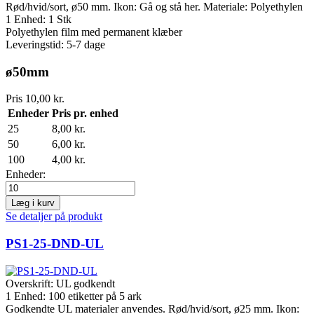
Rød/hvid/sort, ø50 mm. Ikon: Gå og stå her. Materiale: Polyethylen
1 Enhed: 1 Stk
Polyethylen film med permanent klæber
Leveringstid: 5-7 dage
ø50mm
Pris
10,00 kr.
Enheder
Pris pr. enhed
25
8,00 kr.
50
6,00 kr.
100
4,00 kr.
Enheder:
Læg i kurv
Se detaljer på produkt
PS1-25-DND-UL
Overskrift:
UL godkendt
1 Enhed:
100
etiketter på 5 ark
Godkendte UL materialer anvendes. Rød/hvid/sort, ø25 mm. Ikon: