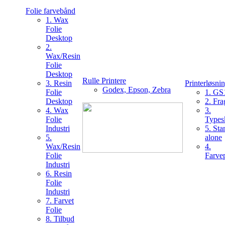
Folie farvebånd
1. Wax
Folie
Desktop
2.
Wax/Resin
Folie
Desktop
Rulle Printere
3. Resin
Printerløsni
Godex, Epson, Zebra
Folie
1. GS
Desktop
2. Fra
4. Wax
3.
Folie
Typesk
Industri
5. Sta
5.
alone
Wax/Resin
4.
Folie
Farvep
Industri
6. Resin
Folie
Industri
7. Farvet
Folie
8. Tilbud