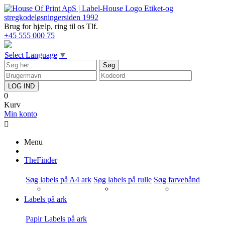
Etiket-og
stregkodeløsninger
siden 1992
Brug for hjælp,
ring til os Tlf.
+45 555 000 75
Select Language
▼
Søg
LOG IND
0
Kurv
Min konto

Menu
TheFinder
Søg labels på A4 ark
Søg labels på rulle
Søg farvebånd
Labels på ark
Papir Labels på ark