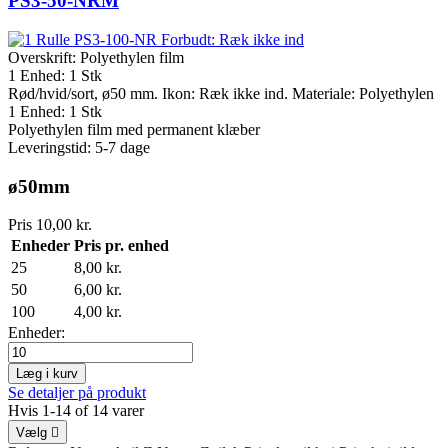
PS3-50-NRM
Overskrift:
Polyethylen film
1 Enhed: 1 Stk
Rød/hvid/sort, ø50 mm. Ikon: Ræk ikke ind. Materiale: Polyethylen
1 Enhed: 1 Stk
Polyethylen film med permanent klæber
Leveringstid: 5-7 dage
ø50mm
Pris
10,00 kr.
Enheder
Pris pr. enhed
25
8,00 kr.
50
6,00 kr.
100
4,00 kr.
Enheder:
Læg i kurv
Se detaljer på produkt
Hvis 1-14 of 14 varer
Vælg
