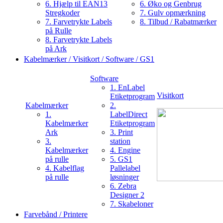
6. Hjælp til EAN13
6. Øko og Genbrug
Stregkoder
7. Gulv opmærkning
7. Farvetrykte Labels
8. Tilbud / Rabatmærker
på Rulle
8. Farvetrykte Labels
på Ark
Kabelmærker / Visitkort / Software / GS1
Software
1. EnLabel
Visitkort
Etiketprogram
Kabelmærker
2.
1.
LabelDirect
Kabelmærker
Etiketprogram
Ark
3. Print
3.
station
Kabelmærker
4. Engine
på rulle
5. GS1
4. Kabelflag
Pallelabel
på rulle
løsninger
6. Zebra
Designer 2
7. Skabeloner
Farvebånd / Printere