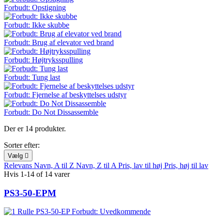
Forbudt: Opstigning
Forbudt: Ikke skubbe
Forbudt: Brug af elevator ved brand
Forbudt: Højtryksspulling
Forbudt: Tung last
Forbudt: Fjernelse af beskyttelses udstyr
Forbudt: Do Not Dissassemble
Der er 14 produkter.
Sorter efter:
Vælg

Relevans
Navn, A til Z
Navn, Z til A
Pris, lav til høj
Pris, høj til lav
Hvis 1-14 of 14 varer
PS3-50-EPM