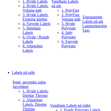
1. Hvide Labels
Vandfaste Labels
2. Hvide Labels.
på ark
Volume køb
1. PolyFast
3. Hvide Labels.
2. PolyFast.
Transparente
Extreme klæber
Volume køb
Labels på ark
4. Farvede Labels
3. Hvide
Lamineringsfrie
5. Højglans
Polyester
Tags
Labels
4. Sølv
6. Ovale / Runde
Polyester
Labels
6. Farvede
8. Aftagelige
Polyester
Labels
Labels på rulle
Papir, anvendes uden
farvebånd
1. Hvide Labels.
Direkte Thermo
2. Aftagelige
Labels. Direkte
Vandfaste Labels på ruller
Thermo
1. Hvide Polyester Labels