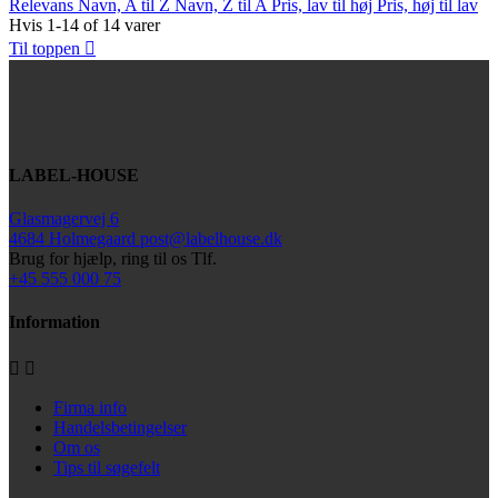
Relevans
Navn, A til Z
Navn, Z til A
Pris, lav til høj
Pris, høj til lav
Hvis 1-14 of 14 varer
Til toppen

LABEL-HOUSE
Glasmagervej 6
4684 Holmegaard
post@labelhouse.dk
Brug for hjælp,
ring til os Tlf.
+45 555 000 75
Information


Firma info
Handelsbetingelser
Om os
Tips til søgefelt