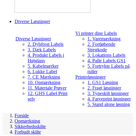
Diverse Løsninger
Vi printer dine Labels
Diverse Løsninger
1. Varemærkning
2. Dybfrost Labels
2. Fortløbende
3. Dæk Labels
Stregkode
4. Produkt Labels i
3. Lokations Labels
Højglans
4. Palle Labels GS1
5. Kabelmærker
5. Fortrykte Labels på
6. Lukke Label
ruller
7. CE Mærkning
Printerløsninger
10. Opmærkning
1. GS1 Løsning
11. Materiale Prøver
2. Fragt løsninger
12. GHS Label Print
3. Typeskilt løsninger
selv
4. Farveprint løsninger
5. Stand alone løsning
Forside
Opmærkning
Sikkerhedsskilte
Forbudt skilte