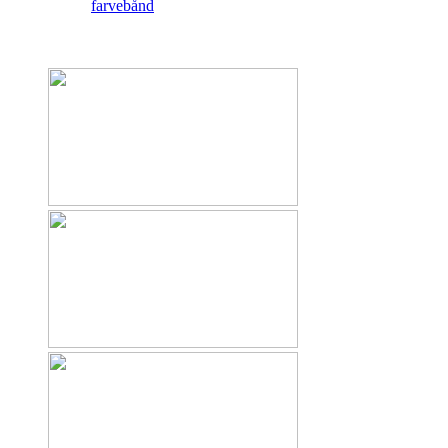
farvebånd