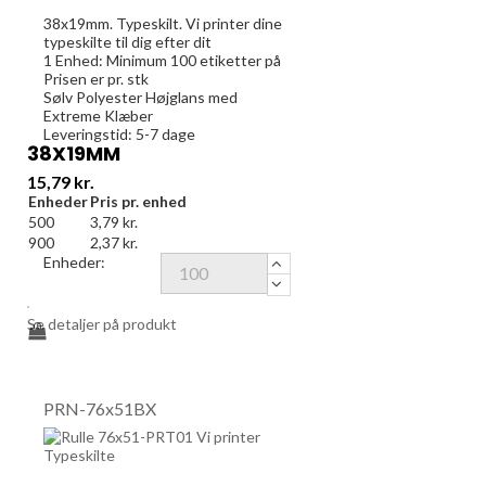
38x19mm. Typeskilt. Vi printer dine
typeskilte til dig efter dit
1 Enhed:
Minimum 100
etiketter på
Prisen er pr. stk
Sølv Polyester Højglans med
Extreme Klæber
Leveringstid: 5-7 dage
38X19MM
Pris
15,79 kr.
Enheder
Pris pr. enhed
500
3,79 kr.
900
2,37 kr.
Enheder:
Se detaljer på produkt
PRN-76x51BX