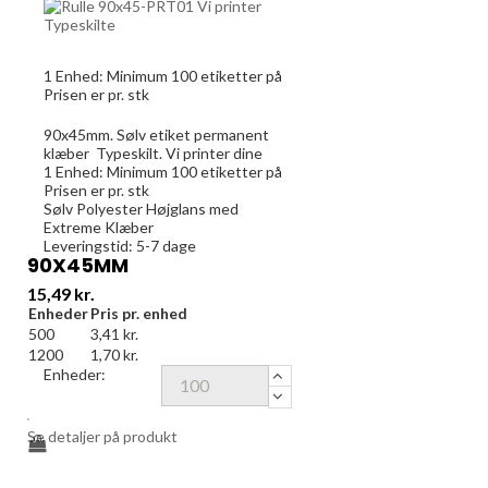
1 Enhed:
Minimum 100
etiketter på
Prisen er pr. stk
90x45mm. Sølv etiket permanent
klæber Typeskilt. Vi printer dine
1 Enhed:
Minimum 100
etiketter på
Prisen er pr. stk
Sølv Polyester Højglans med
Extreme Klæber
Leveringstid: 5-7 dage
90X45MM
Pris
15,49 kr.
Enheder
Pris pr. enhed
500
3,41 kr.
1200
1,70 kr.
Enheder:
Se detaljer på produkt