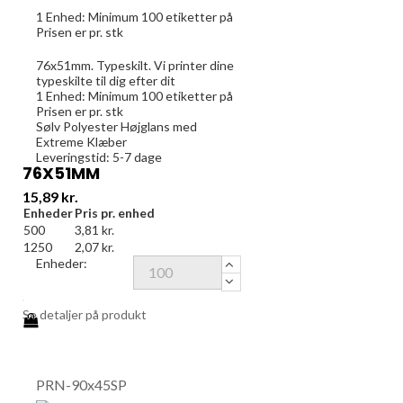
1 Enhed:
Minimum 100
etiketter på
Prisen er pr. stk
76x51mm. Typeskilt. Vi printer dine
typeskilte til dig efter dit
1 Enhed:
Minimum 100
etiketter på
Prisen er pr. stk
Sølv Polyester Højglans med
Extreme Klæber
Leveringstid: 5-7 dage
76X51MM
Pris
15,89 kr.
Enheder
Pris pr. enhed
500
3,81 kr.
1250
2,07 kr.
Enheder:
Se detaljer på produkt
PRN-90x45SP