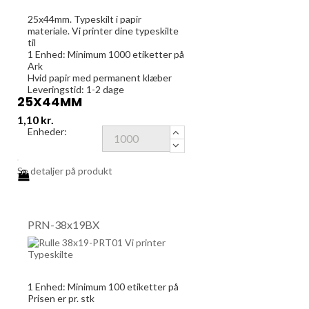
25x44mm. Typeskilt i papir
materiale. Vi printer dine typeskilte
til
1 Enhed:
Minimum 1000
etiketter på
Ark
Hvid papir med permanent klæber
Leveringstid: 1-2 dage
25X44MM
Pris
1,10 kr.
Enheder:
Se detaljer på produkt
PRN-38x19BX
1 Enhed:
Minimum 100
etiketter på
Prisen er pr. stk