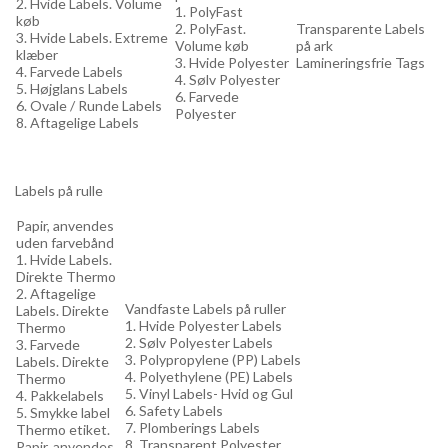
2. Hvide Labels. Volume
1. PolyFast
køb
2. PolyFast.
Transparente Labels
3. Hvide Labels. Extreme
Volume køb
på ark
klæber
3. Hvide Polyester
Lamineringsfrie Tags
4. Farvede Labels
4. Sølv Polyester
5. Højglans Labels
6. Farvede
6. Ovale / Runde Labels
Polyester
8. Aftagelige Labels
Labels på rulle
Papir, anvendes
uden farvebånd
1. Hvide Labels.
Direkte Thermo
2. Aftagelige
Vandfaste Labels på ruller
Labels. Direkte
1. Hvide Polyester Labels
Thermo
2. Sølv Polyester Labels
3. Farvede
3. Polypropylene (PP) Labels
Labels. Direkte
4. Polyethylene (PE) Labels
Thermo
5. Vinyl Labels- Hvid og Gul
4. Pakkelabels
6. Safety Labels
5. Smykke label
7. Plomberings Labels
Thermo etiket.
8. Transparent Polyester
Papir, anvendes