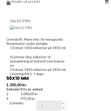

Se detaljer på produkt
56x10-PRN
Overskrift:
Mere info: Se menupunkt
'Beskrivelse' under detaljer
1 Enhed:
1450
etiketter på 1450 stk
Vi printer dine etiketter til
opmærkning af materiel som kræver
en
1 Enhed:
1450
etiketter på 1450 stk
Leveringstid 5-7 dage
56X10 MM
Pris
1.300,00 kr.
Enheder
Pris pr. enhed
2
1.040,00 kr.
4
975,00 kr.
Enheder: