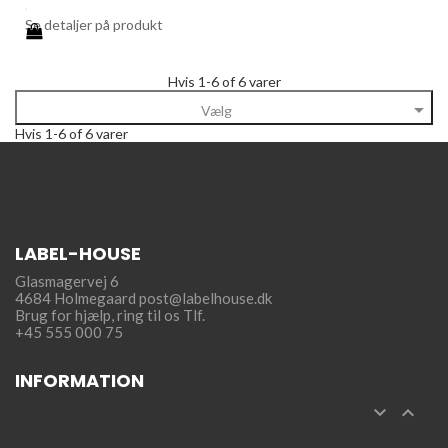
Se detaljer på produkt
Hvis 1-6 of 6 varer

Vælg
Hvis 1-6 of 6 varer
LABEL-HOUSE
Glasmagervej 6
4684 Holmegaard
post@labelhouse.dk
Brug for hjælp,
ring til os Tlf.
+45 555 000 75
INFORMATION

