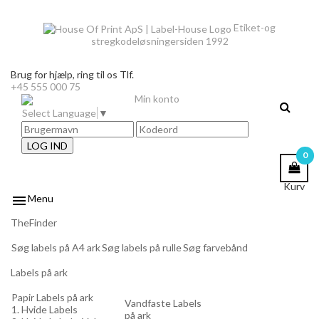
Etiket-og
stregkodeløsninger
siden 1992
Brug for hjælp,
ring til os Tlf.
+45 555 000 75
Min konto
Select Language
▼
LOG IND
0
Kurv

Menu
TheFinder
Søg labels på A4 ark
Søg labels på rulle
Søg farvebånd
Labels på ark
Papir Labels på ark
Vandfaste Labels
1. Hvide Labels
på ark