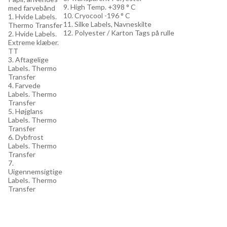
9. High Temp. +398 ° C
med farvebånd
10. Cryocool -196 ° C
1. Hvide Labels.
11. Silke Labels, Navneskilte
Thermo Transfer
12. Polyester / Karton Tags på rulle
2. Hvide Labels.
Extreme klæber.
TT
3. Aftagelige
Labels. Thermo
Transfer
4. Farvede
Labels. Thermo
Transfer
5. Højglans
Labels. Thermo
Transfer
6. Dybfrost
Labels. Thermo
Transfer
7.
Uigennemsigtige
Labels. Thermo
Transfer