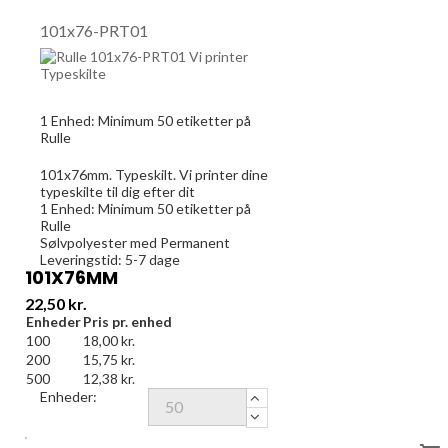
101x76-PRT01
1 Enhed:
Minimum 50
etiketter på
Rulle
101x76mm. Typeskilt. Vi printer dine
typeskilte til dig efter dit
1 Enhed:
Minimum 50
etiketter på
Rulle
Sølvpolyester med Permanent
Leveringstid: 5-7 dage
101X76MM
Pris
22,50 kr.
Enheder
Pris pr. enhed
100
18,00 kr.
200
15,75 kr.
500
12,38 kr.
Enheder: