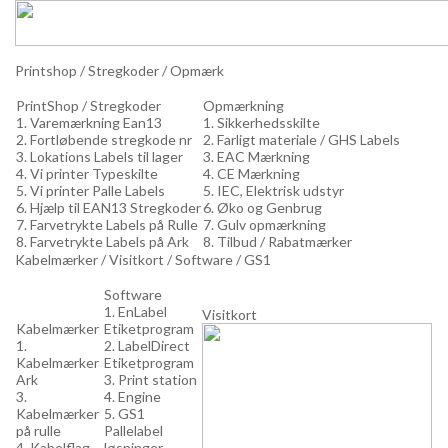
Printshop / Stregkoder / Opmærk
PrintShop / Stregkoder
Opmærkning
1. Varemærkning Ean13
1. Sikkerhedsskilte
2. Fortløbende stregkode nr
2. Farligt materiale / GHS Labels
3. Lokations Labels til lager
3. EAC Mærkning
4. Vi printer Typeskilte
4. CE Mærkning
5. Vi printer Palle Labels
5. IEC, Elektrisk udstyr
6. Hjælp til EAN13 Stregkoder
6. Øko og Genbrug
7. Farvetrykte Labels på Rulle
7. Gulv opmærkning
8. Farvetrykte Labels på Ark
8. Tilbud / Rabatmærker
Kabelmærker / Visitkort / Software / GS1
Software
1. EnLabel
Visitkort
Kabelmærker
Etiketprogram
1.
2. LabelDirect
Kabelmærker
Etiketprogram
Ark
3. Print station
3.
4. Engine
Kabelmærker
5. GS1
på rulle
Pallelabel
4. Kabelflag
løsninger