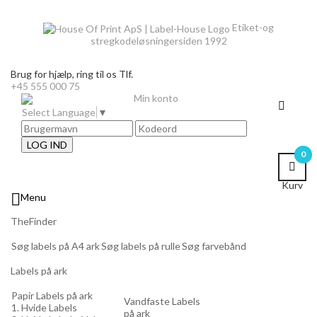
Etiket-og
stregkodeløsninger
siden 1992
Brug for hjælp,
ring til os Tlf.
+45 555 000 75
Min konto
Select Language
▼
LOG IND
0
Kurv

Menu
TheFinder
Søg labels på A4 ark
Søg labels på rulle
Søg farvebånd
Labels på ark
Papir Labels på ark
Vandfaste Labels
1. Hvide Labels
på ark