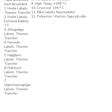
9. High Temp. +398 ° C
med farvebånd
10. Cryocool -196 ° C
1. Hvide Labels.
11. Silke Labels, Navneskilte
Thermo Transfer
12. Polyester / Karton Tags på rulle
2. Hvide Labels.
Extreme klæber.
TT
3. Aftagelige
Labels. Thermo
Transfer
4. Farvede
Labels. Thermo
Transfer
5. Højglans
Labels. Thermo
Transfer
6. Dybfrost
Labels. Thermo
Transfer
7.
Uigennemsigtige
Labels. Thermo
Transfer