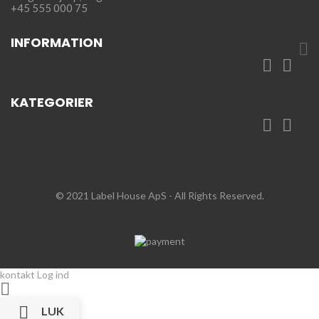
+45 555 000 75
INFORMATION



KATEGORIER


© 2021 Label House ApS
- All Rights Reserved.
kontakt
Log ind


LUK