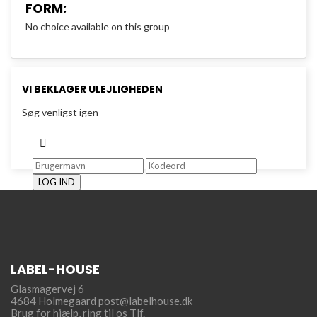
FORM:
No choice available on this group
VI BEKLAGER ULEJLIGHEDEN
Søg venligst igen
LOG IND
LABEL-HOUSE
Glasmagervej 6
4684 Holmegaard
post@labelhouse.dk
Brug for hjælp,
ring til os Tlf.