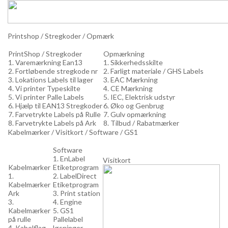
Printshop / Stregkoder / Opmærk
PrintShop / Stregkoder
Opmærkning
1. Varemærkning Ean13
1. Sikkerhedsskilte
2. Fortløbende stregkode nr
2. Farligt materiale / GHS Labels
3. Lokations Labels til lager
3. EAC Mærkning
4. Vi printer Typeskilte
4. CE Mærkning
5. Vi printer Palle Labels
5. IEC, Elektrisk udstyr
6. Hjælp til EAN13 Stregkoder
6. Øko og Genbrug
7. Farvetrykte Labels på Rulle
7. Gulv opmærkning
8. Farvetrykte Labels på Ark
8. Tilbud / Rabatmærker
Kabelmærker / Visitkort / Software / GS1
Software
1. EnLabel
Visitkort
Kabelmærker
Etiketprogram
1.
2. LabelDirect
Kabelmærker
Etiketprogram
Ark
3. Print station
3.
4. Engine
Kabelmærker
5. GS1
på rulle
Pallelabel
4. Kabelflag
løsninger