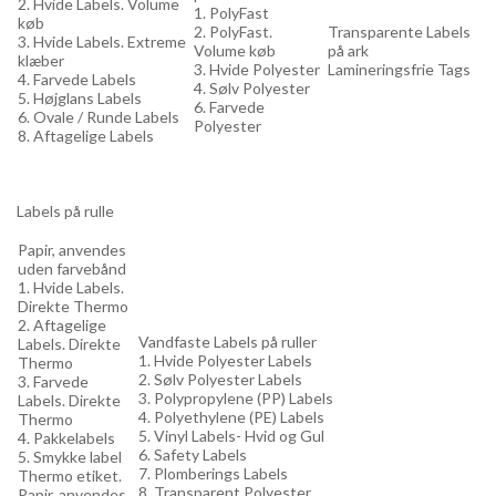
2. Hvide Labels. Volume
1. PolyFast
køb
2. PolyFast.
Transparente Labels
3. Hvide Labels. Extreme
Volume køb
på ark
klæber
3. Hvide Polyester
Lamineringsfrie Tags
4. Farvede Labels
4. Sølv Polyester
5. Højglans Labels
6. Farvede
6. Ovale / Runde Labels
Polyester
8. Aftagelige Labels
Labels på rulle
Papir, anvendes
uden farvebånd
1. Hvide Labels.
Direkte Thermo
2. Aftagelige
Vandfaste Labels på ruller
Labels. Direkte
1. Hvide Polyester Labels
Thermo
2. Sølv Polyester Labels
3. Farvede
3. Polypropylene (PP) Labels
Labels. Direkte
4. Polyethylene (PE) Labels
Thermo
5. Vinyl Labels- Hvid og Gul
4. Pakkelabels
6. Safety Labels
5. Smykke label
7. Plomberings Labels
Thermo etiket.
8. Transparent Polyester
Papir, anvendes