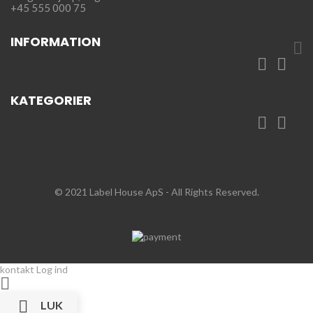
+45 555 000 75
INFORMATION



KATEGORIER


© 2021 Label House ApS
- All Rights Reserved.
kontakt
Log ind


LUK