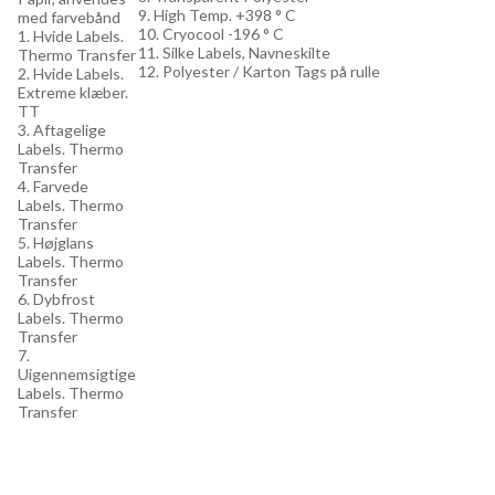
9. High Temp. +398 ° C
med farvebånd
10. Cryocool -196 ° C
1. Hvide Labels.
11. Silke Labels, Navneskilte
Thermo Transfer
12. Polyester / Karton Tags på rulle
2. Hvide Labels.
Extreme klæber.
TT
3. Aftagelige
Labels. Thermo
Transfer
4. Farvede
Labels. Thermo
Transfer
5. Højglans
Labels. Thermo
Transfer
6. Dybfrost
Labels. Thermo
Transfer
7.
Uigennemsigtige
Labels. Thermo
Transfer