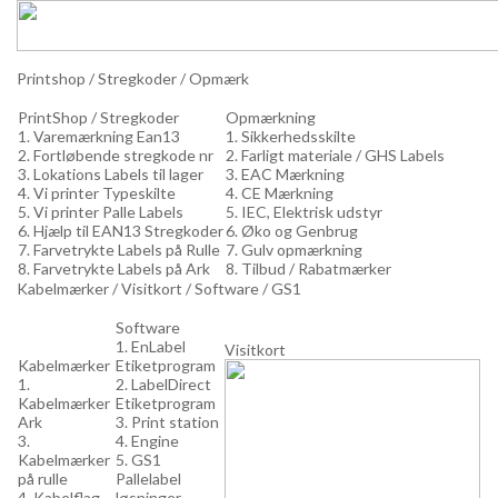
Printshop / Stregkoder / Opmærk
PrintShop / Stregkoder
Opmærkning
1. Varemærkning Ean13
1. Sikkerhedsskilte
2. Fortløbende stregkode nr
2. Farligt materiale / GHS Labels
3. Lokations Labels til lager
3. EAC Mærkning
4. Vi printer Typeskilte
4. CE Mærkning
5. Vi printer Palle Labels
5. IEC, Elektrisk udstyr
6. Hjælp til EAN13 Stregkoder
6. Øko og Genbrug
7. Farvetrykte Labels på Rulle
7. Gulv opmærkning
8. Farvetrykte Labels på Ark
8. Tilbud / Rabatmærker
Kabelmærker / Visitkort / Software / GS1
Software
1. EnLabel
Visitkort
Kabelmærker
Etiketprogram
1.
2. LabelDirect
Kabelmærker
Etiketprogram
Ark
3. Print station
3.
4. Engine
Kabelmærker
5. GS1
på rulle
Pallelabel
4. Kabelflag
løsninger