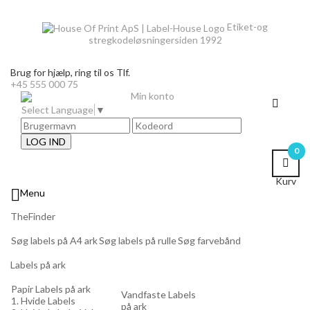
Etiket-og
stregkodeløsninger
siden 1992
Brug for hjælp,
ring til os Tlf.
+45 555 000 75
Min konto
Select Language
▼
LOG IND
0
Kurv

Menu
TheFinder
Søg labels på A4 ark
Søg labels på rulle
Søg farvebånd
Labels på ark
Papir Labels på ark
Vandfaste Labels
1. Hvide Labels
på ark