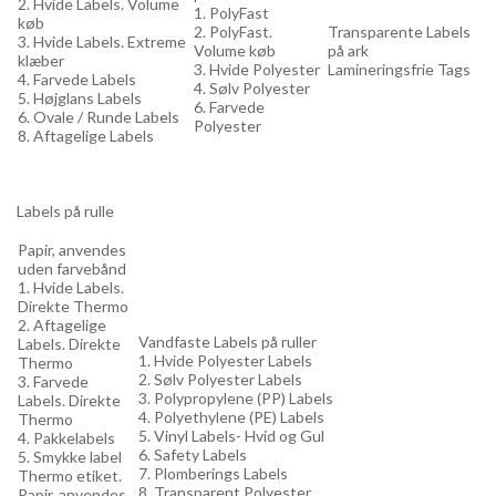
2. Hvide Labels. Volume
1. PolyFast
køb
2. PolyFast.
Transparente Labels
3. Hvide Labels. Extreme
Volume køb
på ark
klæber
3. Hvide Polyester
Lamineringsfrie Tags
4. Farvede Labels
4. Sølv Polyester
5. Højglans Labels
6. Farvede
6. Ovale / Runde Labels
Polyester
8. Aftagelige Labels
Labels på rulle
Papir, anvendes
uden farvebånd
1. Hvide Labels.
Direkte Thermo
2. Aftagelige
Vandfaste Labels på ruller
Labels. Direkte
1. Hvide Polyester Labels
Thermo
2. Sølv Polyester Labels
3. Farvede
3. Polypropylene (PP) Labels
Labels. Direkte
4. Polyethylene (PE) Labels
Thermo
5. Vinyl Labels- Hvid og Gul
4. Pakkelabels
6. Safety Labels
5. Smykke label
7. Plomberings Labels
Thermo etiket.
8. Transparent Polyester
Papir, anvendes