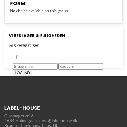
FORM:
No choice available on this group
VI BEKLAGER ULEJLIGHEDEN
Søg venligst igen
LOG IND
LABEL-HOUSE
Glasmagervej 6
4684 Holmegaard
post@labelhouse.dk
Brug for hjælp,
ring til os Tlf.