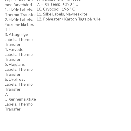
9. High Temp. +398 ° C
med farvebånd
10. Cryocool -196 ° C
1. Hvide Labels.
11. Silke Labels, Navneskilte
Thermo Transfer
12. Polyester / Karton Tags på rulle
2. Hvide Labels.
Extreme klæber.
TT
3. Aftagelige
Labels. Thermo
Transfer
4. Farvede
Labels. Thermo
Transfer
5. Højglans
Labels. Thermo
Transfer
6. Dybfrost
Labels. Thermo
Transfer
7.
Uigennemsigtige
Labels. Thermo
Transfer