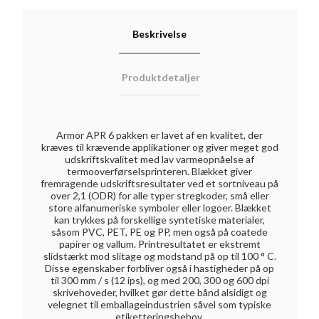
Beskrivelse
Produktdetaljer
Armor APR 6 pakken er lavet af en kvalitet, der
kræves til krævende applikationer og giver meget god
udskriftskvalitet med lav varmeopnåelse af
termooverførselsprinteren. Blækket giver
fremragende udskriftsresultater ved et sortniveau på
over 2,1 (ODR) for alle typer stregkoder, små eller
store alfanumeriske symboler eller logoer. Blækket
kan trykkes på forskellige syntetiske materialer,
såsom PVC, PET, PE og PP, men også på coatede
papirer og vallum. Printresultatet er ekstremt
slidstærkt mod slitage og modstand på op til 100 ° C.
Disse egenskaber forbliver også i hastigheder på op
til 300 mm / s (12 ips), og med 200, 300 og 600 dpi
skrivehoveder, hvilket gør dette bånd alsidigt og
velegnet til emballageindustrien såvel som typiske
etiketteringsbehov.