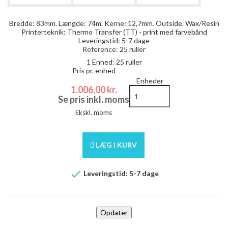
Bredde: 83mm. Længde: 74m. Kerne: 12,7mm. Outside. Wax/Resin
Printerteknik: Thermo Transfer (TT) - print med farvebånd
Leveringstid: 5-7 dage
Reference:
25 ruller
1 Enhed:
25 ruller
Pris pr. enhed
Enheder
1.006,00 kr.
Se pris inkl. moms
Ekskl. moms
LÆG I KURV

Leveringstid: 5-7 dage