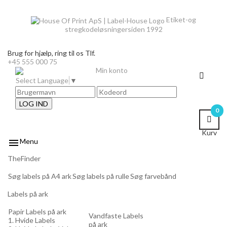
Etiket-og
stregkodeløsninger
siden 1992
Brug for hjælp,
ring til os Tlf.
+45 555 000 75
Min konto
Select Language
▼
LOG IND
0
Kurv

Menu
TheFinder
Søg labels på A4 ark
Søg labels på rulle
Søg farvebånd
Labels på ark
Papir Labels på ark
Vandfaste Labels
1. Hvide Labels
på ark