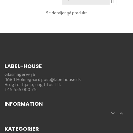
Se detaljer på produkt
LABEL-HOUSE
Glasmagervej 6
4684 Holmegaard
post@labelhouse.dk
Brug for hjælp,
ring til os Tlf.
+45 555 000 75
INFORMATION


KATEGORIER