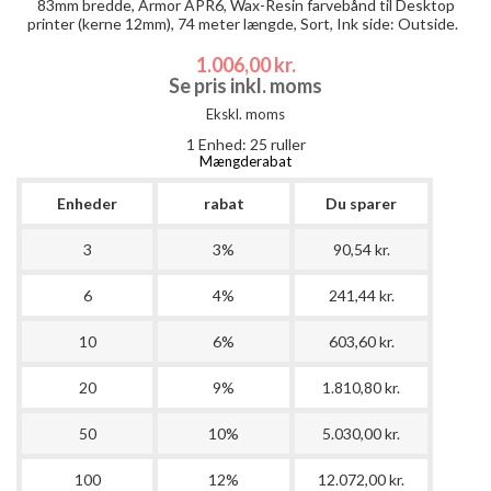
83mm bredde, Armor APR6, Wax-Resin farvebånd til Desktop
printer (kerne 12mm), 74 meter længde, Sort, Ink side: Outside.
1.006,00 kr.
Se pris inkl. moms
Ekskl. moms
1 Enhed:
25 ruller
Mængderabat
Enheder
rabat
Du sparer
3
3%
90,54 kr.
6
4%
241,44 kr.
10
6%
603,60 kr.
20
9%
1.810,80 kr.
50
10%
5.030,00 kr.
100
12%
12.072,00 kr.