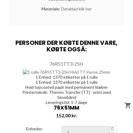
Materiale:
Datablad klik her
PERSONER DER KØBTE DENNE VARE,
KØBTE OGSÅ:
76R51TT3-25H
1 Enhed:
1370
etiketter på 1 rulle
1 Enhed:
1370
etiketter på 1 rulle
Hvid topcoated papir med permanent klæber
Printerteknik: Thermo Transfer (TT) - print med
farvebånd
Leveringstid: 5-7 dage

76X51MM
Pris
152,00 kr.
Enheder: