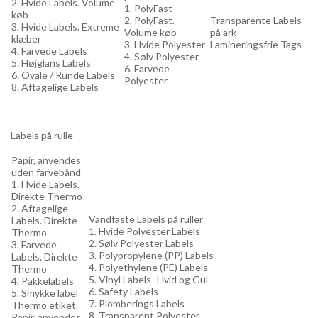
2. Hvide Labels. Volume
1. PolyFast
køb
2. PolyFast.
Transparente Labels
3. Hvide Labels. Extreme
Volume køb
på ark
klæber
3. Hvide Polyester
Lamineringsfrie Tags
4. Farvede Labels
4. Sølv Polyester
5. Højglans Labels
6. Farvede
6. Ovale / Runde Labels
Polyester
8. Aftagelige Labels
Labels på rulle
Papir, anvendes
uden farvebånd
1. Hvide Labels.
Direkte Thermo
2. Aftagelige
Vandfaste Labels på ruller
Labels. Direkte
1. Hvide Polyester Labels
Thermo
2. Sølv Polyester Labels
3. Farvede
3. Polypropylene (PP) Labels
Labels. Direkte
4. Polyethylene (PE) Labels
Thermo
5. Vinyl Labels- Hvid og Gul
4. Pakkelabels
6. Safety Labels
5. Smykke label
7. Plomberings Labels
Thermo etiket.
8. Transparent Polyester
Papir, anvendes