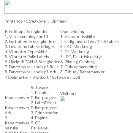
Printshop / Stregkoder / Opmærk
PrintShop / Stregkoder
Opmærkning
1. Varemærkning Ean13
1. Sikkerhedsskilte
2. Fortløbende stregkode nr
2. Farligt materiale / GHS Labels
3. Lokations Labels til lager
3. EAC Mærkning
4. Vi printer Typeskilte
4. CE Mærkning
5. Vi printer Palle Labels
5. IEC, Elektrisk udstyr
6. Hjælp til EAN13 Stregkoder
6. Øko og Genbrug
7. Farvetrykte Labels på Rulle
7. Gulv opmærkning
8. Farvetrykte Labels på Ark
8. Tilbud / Rabatmærker
Kabelmærker / Visitkort / Software / GS1
Software
1. EnLabel
Visitkort
Kabelmærker
Etiketprogram
1.
2. LabelDirect
Kabelmærker
Etiketprogram
Ark
3. Print station
3.
4. Engine
Kabelmærker
5. GS1
på rulle
Pallelabel
4. Kabelflag
løsninger