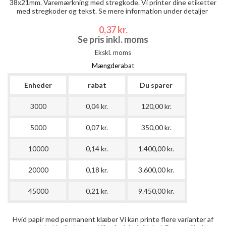
38x21mm. Varemærkning med stregkode. Vi printer dine etiketter
med stregkoder og tekst. Se mere information under detaljer
0,37 kr.
Se pris inkl. moms
Ekskl. moms
Mængderabat
Enheder
rabat
Du sparer
3000
0,04 kr.
120,00 kr.
5000
0,07 kr.
350,00 kr.
10000
0,14 kr.
1.400,00 kr.
20000
0,18 kr.
3.600,00 kr.
45000
0,21 kr.
9.450,00 kr.
Hvid papir med permanent klæber Vi kan printe flere varianter af