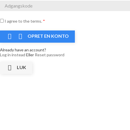
I agree to the terms.
*


OPRET EN KONTO
Already have an account?
Log in instead
Eller
Reset password

LUK