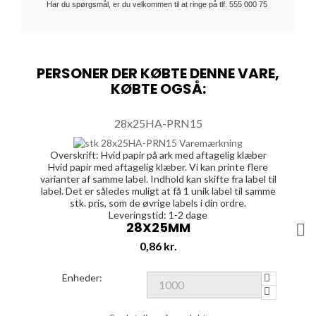
Har du spørgsmål, er du velkommen til at ringe på tlf. 555 000 75
PERSONER DER KØBTE DENNE VARE,
KØBTE OGSÅ:
28x25HA-PRN15
Overskrift:
Hvid papir på ark med aftagelig klæber
Hvid papir med aftagelig klæber. Vi kan printe flere
varianter af samme label. Indhold kan skifte fra label til
label. Det er således muligt at få 1 unik label til samme
stk. pris, som de øvrige labels i din ordre.
Leveringstid: 1-2 dage
28X25MM

Pris
0,86 kr.
Enheder: