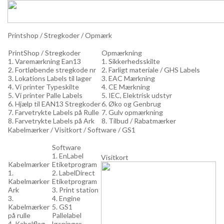
Printshop / Stregkoder / Opmærk
PrintShop / Stregkoder
Opmærkning
1. Varemærkning Ean13
1. Sikkerhedsskilte
2. Fortløbende stregkode nr
2. Farligt materiale / GHS Labels
3. Lokations Labels til lager
3. EAC Mærkning
4. Vi printer Typeskilte
4. CE Mærkning
5. Vi printer Palle Labels
5. IEC, Elektrisk udstyr
6. Hjælp til EAN13 Stregkoder
6. Øko og Genbrug
7. Farvetrykte Labels på Rulle
7. Gulv opmærkning
8. Farvetrykte Labels på Ark
8. Tilbud / Rabatmærker
Kabelmærker / Visitkort / Software / GS1
Software
1. EnLabel
Visitkort
Kabelmærker
Etiketprogram
1.
2. LabelDirect
Kabelmærker
Etiketprogram
Ark
3. Print station
3.
4. Engine
Kabelmærker
5. GS1
på rulle
Pallelabel
4. Kabelflag
løsninger