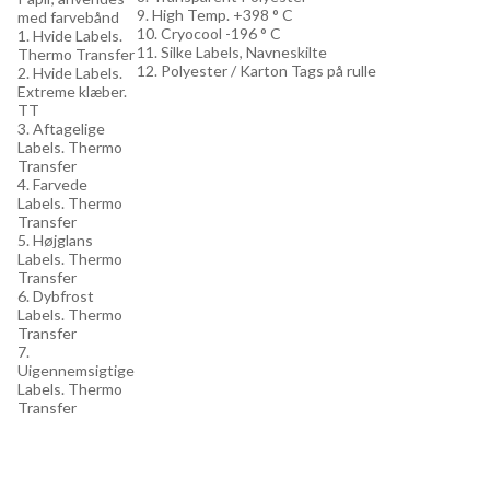
9. High Temp. +398 ° C
med farvebånd
10. Cryocool -196 ° C
1. Hvide Labels.
11. Silke Labels, Navneskilte
Thermo Transfer
12. Polyester / Karton Tags på rulle
2. Hvide Labels.
Extreme klæber.
TT
3. Aftagelige
Labels. Thermo
Transfer
4. Farvede
Labels. Thermo
Transfer
5. Højglans
Labels. Thermo
Transfer
6. Dybfrost
Labels. Thermo
Transfer
7.
Uigennemsigtige
Labels. Thermo
Transfer