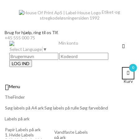
Etiket-og
stregkodeløsninger
siden 1992
Brug for hjælp,
ring til os Tlf.
+45 555 000 75
Min konto
Select Language
▼
LOG IND
0
Kurv

Menu
TheFinder
Søg labels på A4 ark
Søg labels på rulle
Søg farvebånd
Labels på ark
Papir Labels på ark
Vandfaste Labels
1. Hvide Labels
på ark