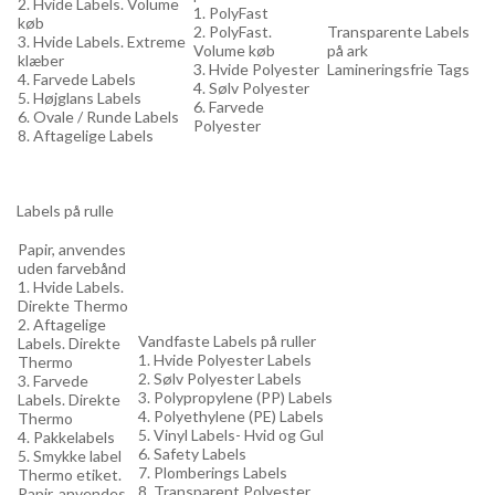
2. Hvide Labels. Volume
1. PolyFast
køb
2. PolyFast.
Transparente Labels
3. Hvide Labels. Extreme
Volume køb
på ark
klæber
3. Hvide Polyester
Lamineringsfrie Tags
4. Farvede Labels
4. Sølv Polyester
5. Højglans Labels
6. Farvede
6. Ovale / Runde Labels
Polyester
8. Aftagelige Labels
Labels på rulle
Papir, anvendes
uden farvebånd
1. Hvide Labels.
Direkte Thermo
2. Aftagelige
Vandfaste Labels på ruller
Labels. Direkte
1. Hvide Polyester Labels
Thermo
2. Sølv Polyester Labels
3. Farvede
3. Polypropylene (PP) Labels
Labels. Direkte
4. Polyethylene (PE) Labels
Thermo
5. Vinyl Labels- Hvid og Gul
4. Pakkelabels
6. Safety Labels
5. Smykke label
7. Plomberings Labels
Thermo etiket.
8. Transparent Polyester
Papir, anvendes