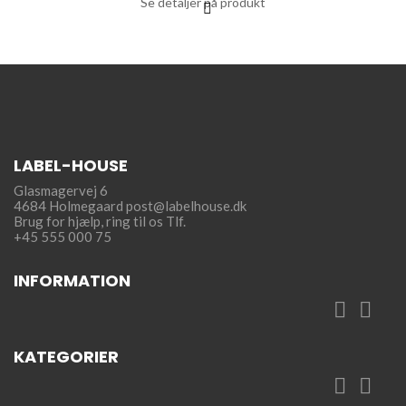
Se detaljer på produkt
LABEL-HOUSE
Glasmagervej 6
4684 Holmegaard
post@labelhouse.dk
Brug for hjælp,
ring til os Tlf.
+45 555 000 75
INFORMATION


KATEGORIER

