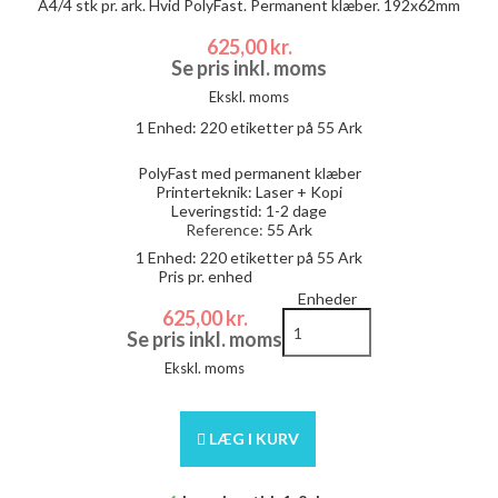
A4/4 stk pr. ark. Hvid PolyFast. Permanent klæber. 192x62mm
625,00 kr.
Se pris inkl. moms
Ekskl. moms
1 Enhed:
220
etiketter på 55 Ark
PolyFast med permanent klæber
Printerteknik: Laser + Kopi
Leveringstid: 1-2 dage
Reference:
55 Ark
1 Enhed:
220
etiketter på 55 Ark
Pris pr. enhed
Enheder
625,00 kr.
Se pris inkl. moms
Ekskl. moms
LÆG I KURV