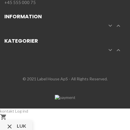
+45 555 000 75
INFORMATION


KATEGORIER


© 2021 Label House ApS
- All Rights Reserved.
kontakt
Log ind


LUK