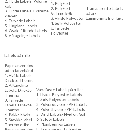
2. Hvide Labels. Volume
1. PolyFast
køb
2. PolyFast.
Transparente Labels
3. Hvide Labels. Extreme
Volume køb
på ark
klæber
3. Hvide Polyester
Lamineringsfrie Tags
4. Farvede Labels
4. Sølv Polyester
5. Højglans Labels
6. Farvede
6. Ovale / Runde Labels
Polyester
8. Aftagelige Labels
Labels på rulle
Papir, anvendes
uden farvebånd
1. Hvide Labels.
Direkte Thermo
2. Aftagelige
Vandfaste Labels på ruller
Labels. Direkte
1. Hvide Polyester Labels
Thermo
2. Sølv Polyester Labels
3. Farvede
3. Polypropylene (PP) Labels
Labels. Direkte
4. Polyethylene (PE) Labels
Thermo
5. Vinyl Labels- Hvid og Gul
4. Pakkelabels
6. Safety Labels
5. Smykke label
7. Plomberings Labels
Thermo etiket.
8. Transparent Polyester
Papir, anvendes