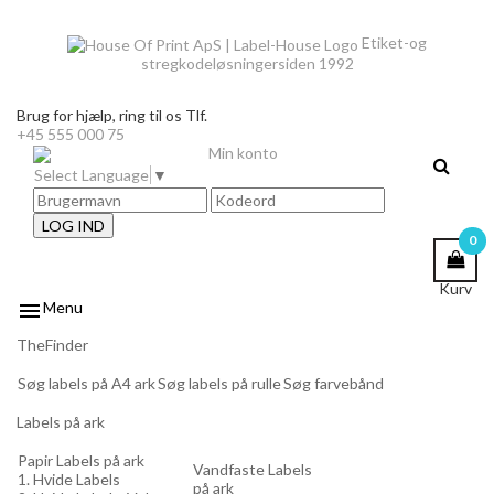
Etiket-og
stregkodeløsninger
siden 1992
Brug for hjælp,
ring til os Tlf.
+45 555 000 75
Min konto
Select Language
▼
LOG IND
0
Kurv

Menu
TheFinder
Søg labels på A4 ark
Søg labels på rulle
Søg farvebånd
Labels på ark
Papir Labels på ark
Vandfaste Labels
1. Hvide Labels
på ark