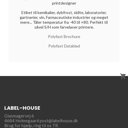
printdesigner
Etiket til kemikalier, dybfrost, skilte, laboratorier,
gartnerier, vin, Farmaceutiske industrier og meget
mere... Tåler temperatur fra -40 til +80. Perfekt til
såvel S/H som farvelaser printere.
Polyfast Brochure
Polyfast Datablad

LABEL-HOUSE
Glasmagervej 6
4684 Holmegaard
post@labelhouse.dk
Brug for hjælp,
ring til os Tlf.