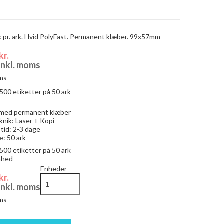
 pr. ark. Hvid PolyFast. Permanent klæber. 99x57mm
kr.
 inkl. moms
ms
500
etiketter på 50 ark
 med permanent klæber
knik: Laser + Kopi
tid: 2-3 dage
e:
50 ark
500
etiketter på 50 ark
enhed
Enheder
kr.
 inkl. moms
ms