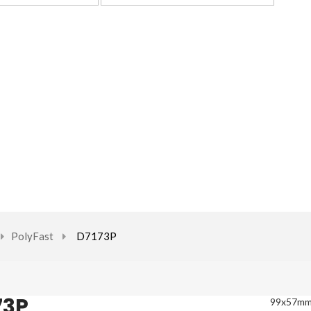
PolyFast
D7173P
73P
99x57m