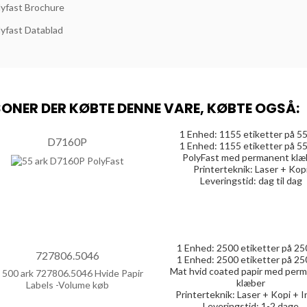
lyfast Brochure
lyfast Datablad
ONER DER KØBTE DENNE VARE, KØBTE OGSÅ:
1 Enhed:
1155
etiketter på 55
D7160P
1 Enhed:
1155
etiketter på 55
PolyFast med permanent klæ
Printerteknik: Laser + Kop
Leveringstid: dag til dag
1 Enhed:
2500
etiketter på 25
727806.5046
1 Enhed:
2500
etiketter på 25
Mat hvid coated papir med per
klæber
Printerteknik: Laser + Kopi + I
Leveringstid: 1-2 dage