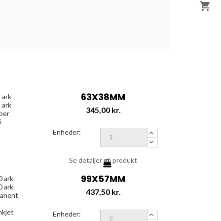

63X38MM
 ark
 ark
Pris
345,00 kr.
ber
i
Enheder:
Se detaljer på produkt
99X57MM
0 ark
0 ark
Pris
437,50 kr.
manent
nkjet
Enheder: