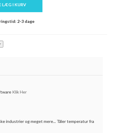
LÆG I KURV
ingstid: 2-3 dage
oftware
Klik Her
utiske industrier og meget mere... Tåler temperatur fra