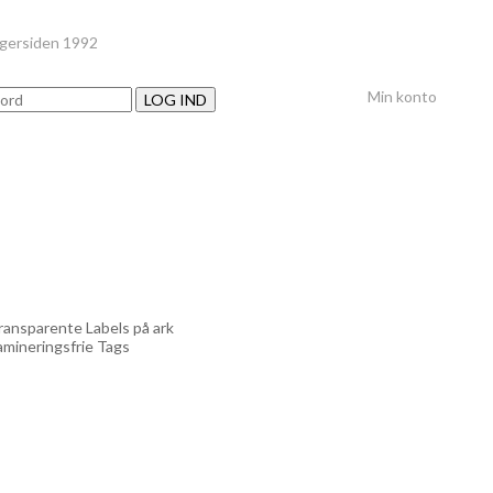
nger
siden 1992
Min konto
LOG IND
ransparente Labels på ark
amineringsfrie Tags