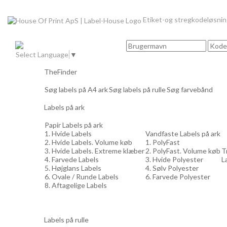
Etiket-og stregkodeløsni
Select Language
▼
TheFinder
Søg labels på A4 ark
Søg labels på rulle
Søg farvebånd
Labels på ark
Papir Labels på ark
1. Hvide Labels
Vandfaste Labels på ark
2. Hvide Labels. Volume køb
1. PolyFast
3. Hvide Labels. Extreme klæber
2. PolyFast. Volume køb
T
4. Farvede Labels
3. Hvide Polyester
L
5. Højglans Labels
4. Sølv Polyester
6. Ovale / Runde Labels
6. Farvede Polyester
8. Aftagelige Labels
Labels på rulle