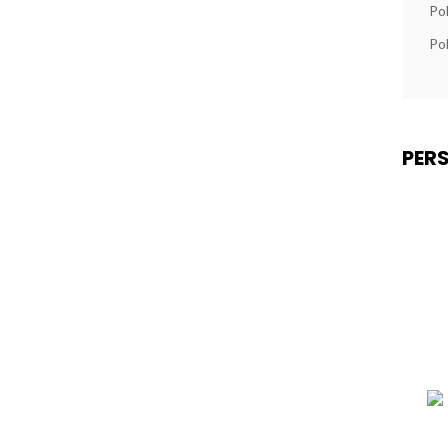
Po
Po
PERS