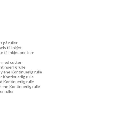
s på ruller
els til Inkjet
e til Inkjet printere
re med cutter
ntinuerlig rulle
ylene Kontinuerlig rulle
r Kontinuerlig rulle
d Kontinuerlig rulle
lene Kontinuerlig rulle
er ruller