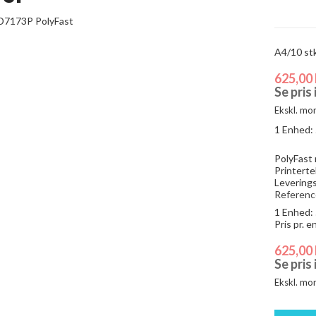
A4/10 stk
625,00 
Se pris
Ekskl. mo
1 Enhed:
PolyFast
Printerte
Leverings
Referenc
1 Enhed:
Pris pr. 
625,00 
Se pris
Ekskl. mo