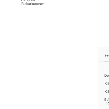
Rrabatkuponer
Be
De
Kli
Kli
Eti
-40