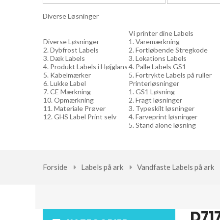
Diverse Løsninger
Vi printer dine Labels
Diverse Løsninger
1. Varemærkning
2. Dybfrost Labels
2. Fortløbende Stregkode
3. Dæk Labels
3. Lokations Labels
4. Produkt Labels i Højglans
4. Palle Labels GS1
5. Kabelmærker
5. Fortrykte Labels på ruller
6. Lukke Label
Printerløsninger
7. CE Mærkning
1. GS1 Løsning
10. Opmærkning
2. Fragt løsninger
11. Materiale Prøver
3. Typeskilt løsninger
12. GHS Label Print selv
4. Farveprint løsninger
5. Stand alone løsning
Forside
Labels på ark
Vandfaste Labels på ark
D71