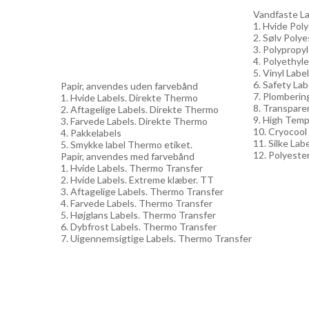
Vandfaste Lab
1. Hvide Pol
2. Sølv Polye
3. Polypropy
4. Polyethyle
5. Vinyl Labe
6. Safety Lab
Papir, anvendes uden farvebånd
7. Plomberin
1. Hvide Labels. Direkte Thermo
8. Transpare
2. Aftagelige Labels. Direkte Thermo
9. High Temp
3. Farvede Labels. Direkte Thermo
10. Cryocool
4. Pakkelabels
11. Silke Lab
5. Smykke label Thermo etiket.
12. Polyester
Papir, anvendes med farvebånd
1. Hvide Labels. Thermo Transfer
2. Hvide Labels. Extreme klæber. TT
3. Aftagelige Labels. Thermo Transfer
4. Farvede Labels. Thermo Transfer
5. Højglans Labels. Thermo Transfer
6. Dybfrost Labels. Thermo Transfer
7. Uigennemsigtige Labels. Thermo Transfer