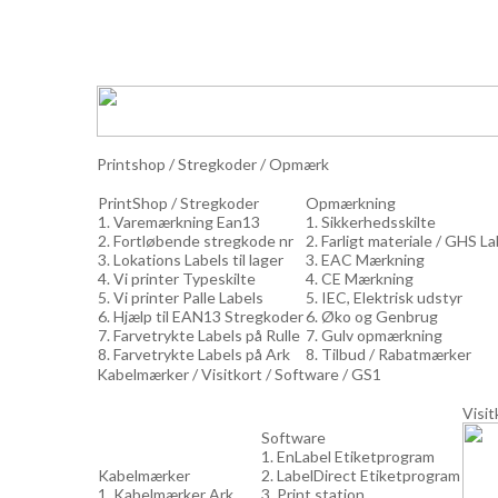
Printshop / Stregkoder / Opmærk
PrintShop / Stregkoder
Opmærkning
1. Varemærkning Ean13
1. Sikkerhedsskilte
2. Fortløbende stregkode nr
2. Farligt materiale / GHS L
3. Lokations Labels til lager
3. EAC Mærkning
4. Vi printer Typeskilte
4. CE Mærkning
5. Vi printer Palle Labels
5. IEC, Elektrisk udstyr
6. Hjælp til EAN13 Stregkoder
6. Øko og Genbrug
7. Farvetrykte Labels på Rulle
7. Gulv opmærkning
8. Farvetrykte Labels på Ark
8. Tilbud / Rabatmærker
Kabelmærker / Visitkort / Software / GS1
Visit
Software
1. EnLabel Etiketprogram
Kabelmærker
2. LabelDirect Etiketprogram
1. Kabelmærker Ark
3. Print station