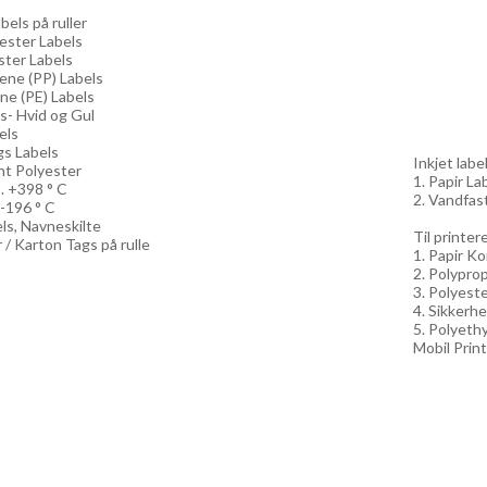
els på ruller
yester Labels
ster Labels
lene (PP) Labels
ne (PE) Labels
ls- Hvid og Gul
els
gs Labels
Inkjet label
nt Polyester
1. Papir Lab
. +398 ° C
2. Vandfast
 -196 ° C
els, Navneskilte
Til printe
 / Karton Tags på rulle
1. Papir Ko
2. Polyprop
3. Polyeste
4. Sikkerhe
5. Polyethy
Mobil Print