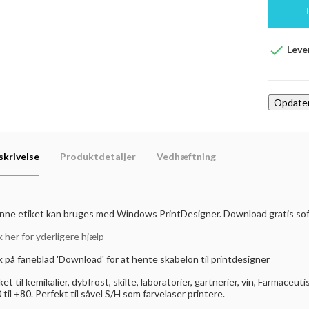

Lever
skrivelse
Produktdetaljer
Vedhæftning
nne etiket kan bruges med Windows PrintDesigner. Download gratis s
k her for yderligere hjælp
k på faneblad 'Download' for at hente skabelon til printdesigner
ket til kemikalier, dybfrost, skilte, laboratorier, gartnerier, vin, Farmace
 til +80. Perfekt til såvel S/H som farvelaser printere.