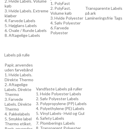
2. Hvide Labels. Volume
1. PolyFast
køb
2. PolyFast.
Transparente Labels
3. Hvide Labels. Extreme
Volume køb
på ark
klæber
3. Hvide Polyester
Lamineringsfrie Tags
4. Farvede Labels
4. Sølv Polyester
5. Højglans Labels
6. Farvede
6. Ovale / Runde Labels
Polyester
8. Aftagelige Labels
Labels på rulle
Papir, anvendes
uden farvebånd
1. Hvide Labels.
Direkte Thermo
2. Aftagelige
Vandfaste Labels på ruller
Labels. Direkte
1. Hvide Polyester Labels
Thermo
2. Sølv Polyester Labels
3. Farvede
3. Polypropylene (PP) Labels
Labels. Direkte
4. Polyethylene (PE) Labels
Thermo
5. Vinyl Labels- Hvid og Gul
4. Pakkelabels
6. Safety Labels
5. Smykke label
7. Plomberings Labels
Thermo etiket.
8. Transparent Polyester
Papir, anvendes