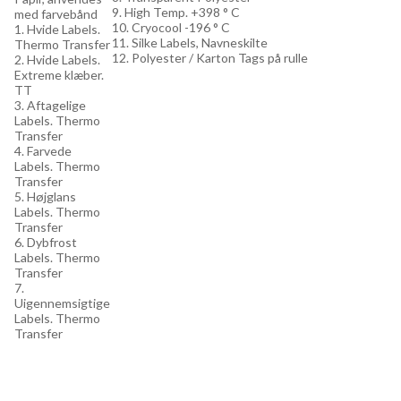
9. High Temp. +398 ° C
med farvebånd
10. Cryocool -196 ° C
1. Hvide Labels.
11. Silke Labels, Navneskilte
Thermo Transfer
12. Polyester / Karton Tags på rulle
2. Hvide Labels.
Extreme klæber.
TT
3. Aftagelige
Labels. Thermo
Transfer
4. Farvede
Labels. Thermo
Transfer
5. Højglans
Labels. Thermo
Transfer
6. Dybfrost
Labels. Thermo
Transfer
7.
Uigennemsigtige
Labels. Thermo
Transfer