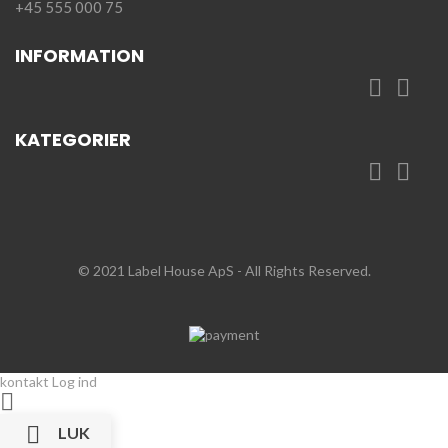
+45 555 000 75
INFORMATION


KATEGORIER


© 2021 Label House ApS
- All Rights Reserved.
kontakt
Log ind


LUK