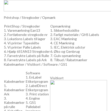
Printshop / Stregkoder / Opmærk
PrintShop / Stregkoder
Opmærkning
1. Varemærkning Ean13
1. Sikkerhedsskilte
2. Fortløbende stregkode nr
2. Farligt materiale / GHS Labels
3. Lokations Labels til lager
3. EAC Mærkning
4. Vi printer Typeskilte
4. CE Mærkning
5. Vi printer Palle Labels
5. IEC, Elektrisk udstyr
6. Hjælp til EAN13 Stregkoder
6. Øko og Genbrug
7. Farvetrykte Labels på Rulle
7. Gulv opmærkning
8. Farvetrykte Labels på Ark
8. Tilbud / Rabatmærker
Kabelmærker / Visitkort / Software / GS1
Software
1. EnLabel
Visitkort
Kabelmærker
Etiketprogram
1.
2. LabelDirect
Kabelmærker
Etiketprogram
Ark
3. Print station
3.
4. Engine
Kabelmærker
5. GS1
på rulle
Pallelabel
4. Kabelflag
løsninger