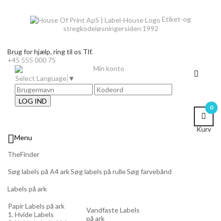
Etiket-og
stregkodeløsninger
siden 1992
Brug for hjælp,
ring til os Tlf.
+45 555 000 75
Min konto
Select Language
▼
LOG IND
0
Kurv

Menu
TheFinder
Søg labels på A4 ark
Søg labels på rulle
Søg farvebånd
Labels på ark
Papir Labels på ark
Vandfaste Labels
1. Hvide Labels
på ark