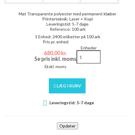
Mat Transparente polyester med permanent klæber
Printerteknik: Laser + Kopi
Leveringstid: 5-7 dage
Reference:
100 ark
1 Enhed:
2400
etiketter på 100 ark
Pris pr. enhed
Enheder
680,00 kr.
Se pris inkl. moms
Ekskl. moms
LÆG I KURV

Leveringstid: 5-7 dage