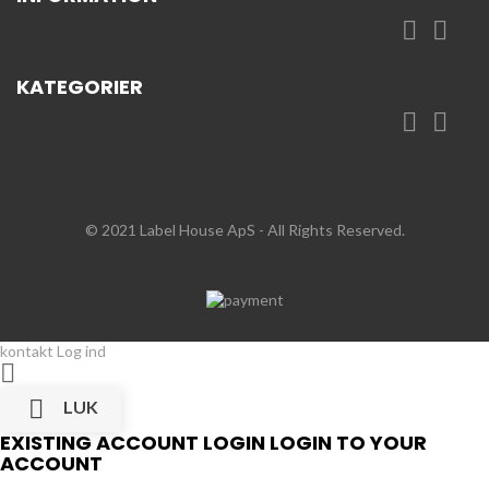


KATEGORIER


© 2021 Label House ApS
- All Rights Reserved.
kontakt
Log ind


LUK
EXISTING ACCOUNT LOGIN
LOGIN TO YOUR
ACCOUNT