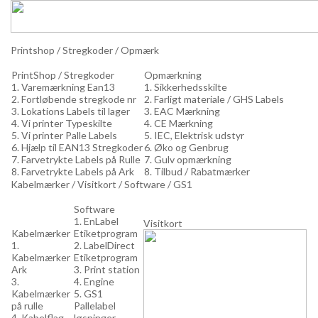
Printshop / Stregkoder / Opmærk
PrintShop / Stregkoder
Opmærkning
1. Varemærkning Ean13
1. Sikkerhedsskilte
2. Fortløbende stregkode nr
2. Farligt materiale / GHS Labels
3. Lokations Labels til lager
3. EAC Mærkning
4. Vi printer Typeskilte
4. CE Mærkning
5. Vi printer Palle Labels
5. IEC, Elektrisk udstyr
6. Hjælp til EAN13 Stregkoder
6. Øko og Genbrug
7. Farvetrykte Labels på Rulle
7. Gulv opmærkning
8. Farvetrykte Labels på Ark
8. Tilbud / Rabatmærker
Kabelmærker / Visitkort / Software / GS1
Software
1. EnLabel
Visitkort
Kabelmærker
Etiketprogram
1.
2. LabelDirect
Kabelmærker
Etiketprogram
Ark
3. Print station
3.
4. Engine
Kabelmærker
5. GS1
på rulle
Pallelabel
4. Kabelflag
løsninger