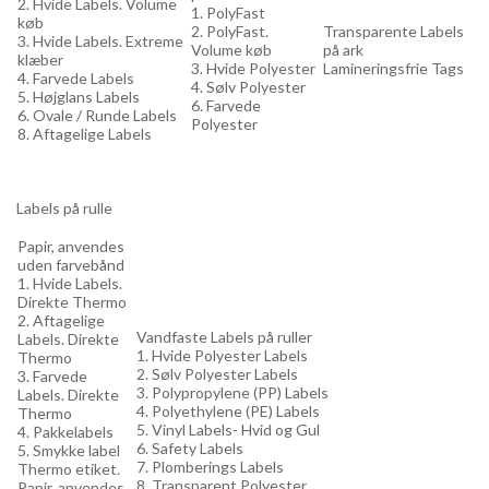
2. Hvide Labels. Volume
1. PolyFast
køb
2. PolyFast.
Transparente Labels
3. Hvide Labels. Extreme
Volume køb
på ark
klæber
3. Hvide Polyester
Lamineringsfrie Tags
4. Farvede Labels
4. Sølv Polyester
5. Højglans Labels
6. Farvede
6. Ovale / Runde Labels
Polyester
8. Aftagelige Labels
Labels på rulle
Papir, anvendes
uden farvebånd
1. Hvide Labels.
Direkte Thermo
2. Aftagelige
Vandfaste Labels på ruller
Labels. Direkte
1. Hvide Polyester Labels
Thermo
2. Sølv Polyester Labels
3. Farvede
3. Polypropylene (PP) Labels
Labels. Direkte
4. Polyethylene (PE) Labels
Thermo
5. Vinyl Labels- Hvid og Gul
4. Pakkelabels
6. Safety Labels
5. Smykke label
7. Plomberings Labels
Thermo etiket.
8. Transparent Polyester
Papir, anvendes