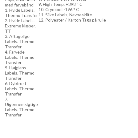
9. High Temp. +398 ° C
med farvebånd
10. Cryocool -196 ° C
1. Hvide Labels.
11. Silke Labels, Navneskilte
Thermo Transfer
12. Polyester / Karton Tags på rulle
2. Hvide Labels.
Extreme klæber.
TT
3. Aftagelige
Labels. Thermo
Transfer
4. Farvede
Labels. Thermo
Transfer
5. Højglans
Labels. Thermo
Transfer
6. Dybfrost
Labels. Thermo
Transfer
7.
Uigennemsigtige
Labels. Thermo
Transfer