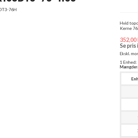
Hvid top
Kerne 76
352,00 
Se pris
Ekskl. mo
1 Enhed:
Mængder
En