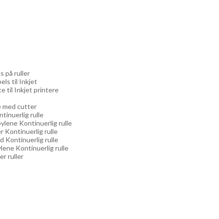
s på ruller
els til Inkjet
e til Inkjet printere
re med cutter
ntinuerlig rulle
ylene Kontinuerlig rulle
r Kontinuerlig rulle
d Kontinuerlig rulle
lene Kontinuerlig rulle
er ruller