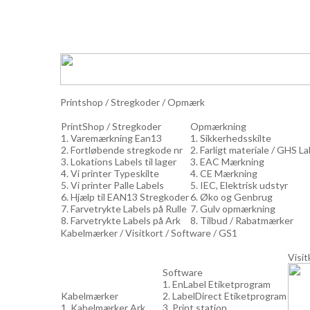
Printshop / Stregkoder / Opmærk
PrintShop / Stregkoder
Opmærkning
1. Varemærkning Ean13
1. Sikkerhedsskilte
2. Fortløbende stregkode nr
2. Farligt materiale / GHS L
3. Lokations Labels til lager
3. EAC Mærkning
4. Vi printer Typeskilte
4. CE Mærkning
5. Vi printer Palle Labels
5. IEC, Elektrisk udstyr
6. Hjælp til EAN13 Stregkoder
6. Øko og Genbrug
7. Farvetrykte Labels på Rulle
7. Gulv opmærkning
8. Farvetrykte Labels på Ark
8. Tilbud / Rabatmærker
Kabelmærker / Visitkort / Software / GS1
Visit
Software
1. EnLabel Etiketprogram
Kabelmærker
2. LabelDirect Etiketprogram
1. Kabelmærker Ark
3. Print station