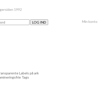
nger
siden 1992
Min konto
LOG IND
ransparente Labels på ark
amineringsfrie Tags