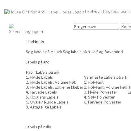
Etiket-og stregkodeløsni
Select Language
▼
TheFinder
Søg labels på A4 ark
Søg labels på rulle
Søg farvebånd
Labels på ark
Papir Labels på ark
1. Hvide Labels
Vandfaste Labels på ark
2. Hvide Labels. Volume køb
1. PolyFast
3. Hvide Labels. Extreme klæber
2. PolyFast. Volume køb
T
4. Farvede Labels
3. Hvide Polyester
L
5. Højglans Labels
4. Sølv Polyester
6. Ovale / Runde Labels
6. Farvede Polyester
8. Aftagelige Labels
Labels på rulle