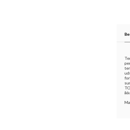
Be
Ter
pe
te
uds
fo
sun
TO
ikk
Ma