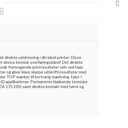

direkte udskrivning i din label printer: Disse
et ekstra termisk overføringsbånd! Det direkte
når fremragende printresultater selv ved høje
ter og giver klare skarpe udskriftsresultater med
e TOP-mærker til kortvarig mærkning, f.eks. i
TO-ID applikationer. Permanente klæbende termiske
FDA 175.105) samt direkte kontakt med tørre og