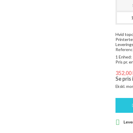
Hvid top
Printerte
Leverings
Referenc
1 Enhed:
Pris pr. 
352,00 
Se pris
Ekskl. mo

Lever