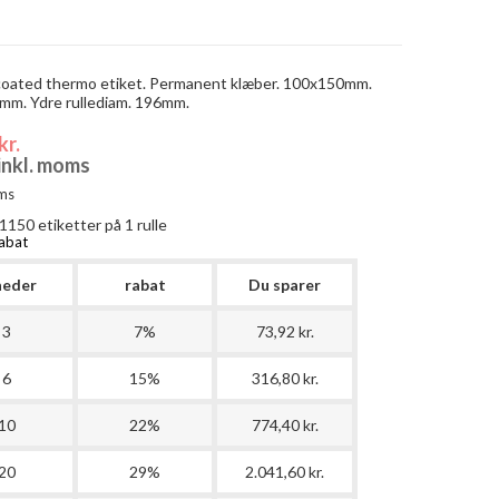
coated thermo etiket. Permanent klæber. 100x150mm.
mm. Ydre rullediam. 196mm.
kr.
 inkl. moms
ms
1150
etiketter på 1 rulle
abat
heder
rabat
Du sparer
3
7%
73,92 kr.
6
15%
316,80 kr.
10
22%
774,40 kr.
20
29%
2.041,60 kr.