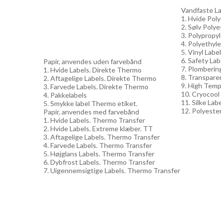
Vandfaste Lab
1. Hvide Pol
2. Sølv Polye
3. Polypropy
4. Polyethyle
5. Vinyl Labe
6. Safety Lab
Papir, anvendes uden farvebånd
7. Plomberin
1. Hvide Labels. Direkte Thermo
8. Transpare
2. Aftagelige Labels. Direkte Thermo
9. High Temp
3. Farvede Labels. Direkte Thermo
10. Cryocool
4. Pakkelabels
11. Silke Lab
5. Smykke label Thermo etiket.
12. Polyester
Papir, anvendes med farvebånd
1. Hvide Labels. Thermo Transfer
2. Hvide Labels. Extreme klæber. TT
3. Aftagelige Labels. Thermo Transfer
4. Farvede Labels. Thermo Transfer
5. Højglans Labels. Thermo Transfer
6. Dybfrost Labels. Thermo Transfer
7. Uigennemsigtige Labels. Thermo Transfer