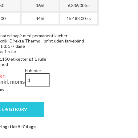
50
36%
6.336,00 kr.
100
44%
15.488,00 kr.
coated papir med permanent klæber
knik: Direkte Thermo - print uden farvebånd
tid: 5-7 dage
e:
1 rulle
1150
etiketter på 1 rulle
enhed
Enheder
kr.
 inkl. moms
ms
LÆG I KURV
ingstid: 5-7 dage