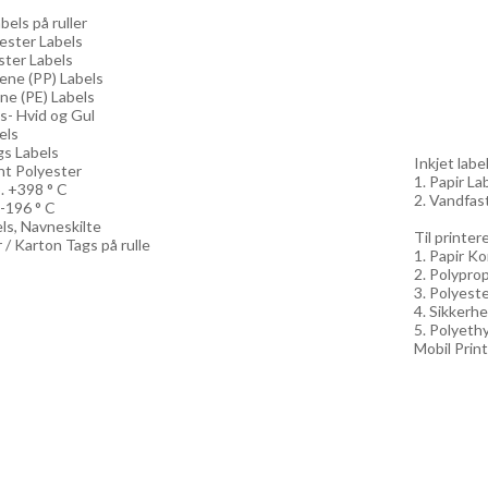
els på ruller
yester Labels
ster Labels
lene (PP) Labels
ne (PE) Labels
ls- Hvid og Gul
els
gs Labels
Inkjet label
nt Polyester
1. Papir Lab
. +398 ° C
2. Vandfast
 -196 ° C
els, Navneskilte
Til printe
 / Karton Tags på rulle
1. Papir Ko
2. Polyprop
3. Polyeste
4. Sikkerhe
5. Polyethy
Mobil Print