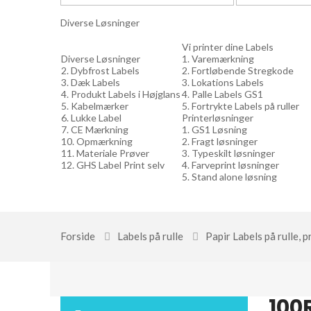
Diverse Løsninger
Vi printer dine Labels
Diverse Løsninger
1. Varemærkning
2. Dybfrost Labels
2. Fortløbende Stregkode
3. Dæk Labels
3. Lokations Labels
4. Produkt Labels i Højglans
4. Palle Labels GS1
5. Kabelmærker
5. Fortrykte Labels på ruller
6. Lukke Label
Printerløsninger
7. CE Mærkning
1. GS1 Løsning
10. Opmærkning
2. Fragt løsninger
11. Materiale Prøver
3. Typeskilt løsninger
12. GHS Label Print selv
4. Farveprint løsninger
5. Stand alone løsning
Forside
Labels på rulle
Papir Labels på rulle, 
100