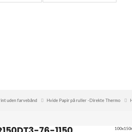
print uden farvebånd
Hvide Papir på ruller -Direkte Thermo
R150DT3-76-1150
100x15