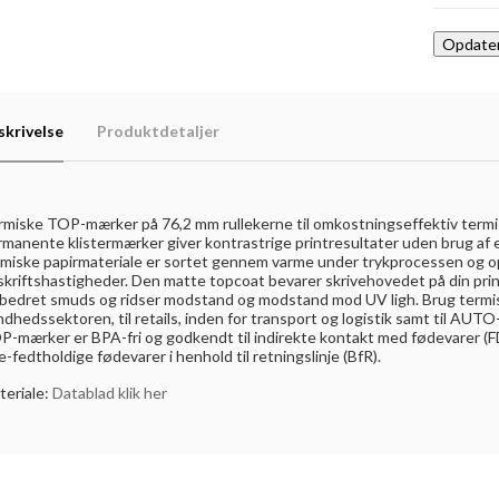
skrivelse
Produktdetaljer
miske TOP-mærker på 76,2 mm rullekerne til omkostningseffektiv termisk 
rmanente klistermærker giver kontrastrige printresultater uden brug af 
rmiske papirmateriale er sortet gennem varme under trykprocessen og op
kriftshastigheder. Den matte topcoat bevarer skrivehovedet på din prin
rbedret smuds og ridser modstand og modstand mod UV ligh. Brug termisk
dhedssektoren, til retails, inden for transport og logistik samt til AU
P-mærker er BPA-fri og godkendt til indirekte kontakt med fødevarer (
e-fedtholdige fødevarer i henhold til retningslinje (BfR).
teriale:
Datablad klik her