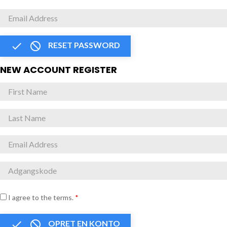


RESET PASSWORD
NEW ACCOUNT REGISTER
I agree to the terms.
*


OPRET EN KONTO