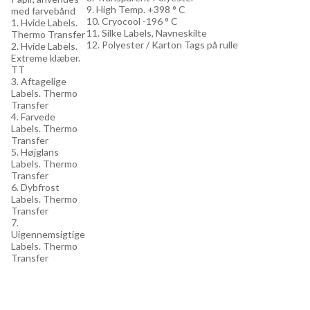
9. High Temp. +398 ° C
med farvebånd
10. Cryocool -196 ° C
1. Hvide Labels.
11. Silke Labels, Navneskilte
Thermo Transfer
12. Polyester / Karton Tags på rulle
2. Hvide Labels.
Extreme klæber.
TT
3. Aftagelige
Labels. Thermo
Transfer
4. Farvede
Labels. Thermo
Transfer
5. Højglans
Labels. Thermo
Transfer
6. Dybfrost
Labels. Thermo
Transfer
7.
Uigennemsigtige
Labels. Thermo
Transfer