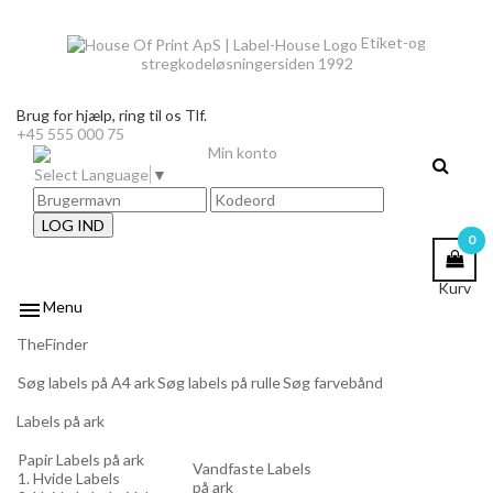
Etiket-og
stregkodeløsninger
siden 1992
Brug for hjælp,
ring til os Tlf.
+45 555 000 75
Min konto
Select Language
▼
LOG IND
0
Kurv

Menu
TheFinder
Søg labels på A4 ark
Søg labels på rulle
Søg farvebånd
Labels på ark
Papir Labels på ark
Vandfaste Labels
1. Hvide Labels
på ark