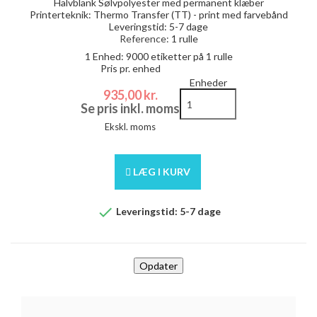
Halvblank Sølvpolyester med permanent klæber
Printerteknik: Thermo Transfer (TT) - print med farvebånd
Leveringstid: 5-7 dage
Reference:
1 rulle
1 Enhed:
9000
etiketter på 1 rulle
Pris pr. enhed
Enheder
935,00 kr.
Se pris inkl. moms
Ekskl. moms
LÆG I KURV

Leveringstid: 5-7 dage