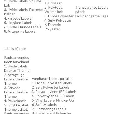
2. Hvide Labels. Volume
1. PolyFast
køb
2. PolyFast.
Transparente Labels
3. Hvide Labels. Extreme
Volume køb
på ark
klæber
3. Hvide Polyester
Lamineringsfrie Tags
4. Farvede Labels
4. Sølv Polyester
5. Højglans Labels
6. Farvede
6. Ovale / Runde Labels
Polyester
8. Aftagelige Labels
Labels på rulle
Papir, anvendes
uden farvebånd
1. Hvide Labels.
Direkte Thermo
2. Aftagelige
Vandfaste Labels på ruller
Labels. Direkte
1. Hvide Polyester Labels
Thermo
2. Sølv Polyester Labels
3. Farvede
3. Polypropylene (PP) Labels
Labels. Direkte
4. Polyethylene (PE) Labels
Thermo
5. Vinyl Labels- Hvid og Gul
4. Pakkelabels
6. Safety Labels
5. Smykke label
7. Plomberings Labels
Thermo etiket.
8. Transparent Polyester
Papir, anvendes