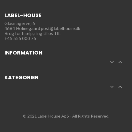
LABEL-HOUSE
Glasmagervej 6
4684 Holmegaard
post@labelhouse.dk
Brug for hjælp,
ring til os Tlf.
+45 555 000 75
INFORMATION


KATEGORIER


© 2021 Label House ApS
- All Rights Reserved.