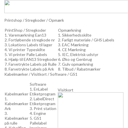
Printshop / Stregkoder / Opmærk
PrintShop / Stregkoder
Opmærkning
1. Varemærkning Ean13
1. Sikkerhedsskilte
2. Fortløbende stregkode nr
2. Farligt materiale / GHS Labels
3. Lokations Labels til lager
3. EAC Mærkning
4. Vi printer Typeskilte
4. CE Mærkning
5. Vi printer Palle Labels
5. IEC, Elektrisk udstyr
6. Hjælp til EAN13 Stregkoder
6. Øko og Genbrug
7. Farvetrykte Labels på Rulle
7. Gulv opmærkning
8. Farvetrykte Labels på Ark
8. Tilbud / Rabatmærker
Kabelmærker / Visitkort / Software / GS1
Software
1. EnLabel
Visitkort
Kabelmærker
Etiketprogram
1.
2. LabelDirect
Kabelmærker
Etiketprogram
Ark
3. Print station
3.
4. Engine
Kabelmærker
5. GS1
på rulle
Pallelabel
4. Kabelflag
løsninger