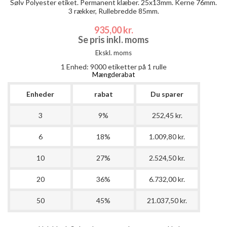
Sølv Polyester etiket. Permanent klæber. 25x13mm. Kerne 76mm.
3 rækker, Rullebredde 85mm.
935,00 kr.
Se pris inkl. moms
Ekskl. moms
1 Enhed:
9000
etiketter på 1 rulle
Mængderabat
Enheder
rabat
Du sparer
3
9%
252,45 kr.
6
18%
1.009,80 kr.
10
27%
2.524,50 kr.
20
36%
6.732,00 kr.
50
45%
21.037,50 kr.