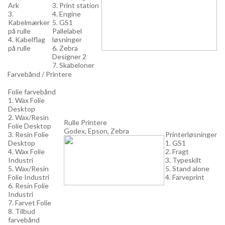
Ark
3. Print station
3.
4. Engine
Kabelmærker
5. GS1
på rulle
Pallelabel
4. Kabelflag
løsninger
på rulle
6. Zebra
Designer 2
7. Skabeloner
Farvebånd / Printere
Folie farvebånd
1. Wax Folie
Desktop
2. Wax/Resin
Rulle Printere
Folie Desktop
Godex, Epson, Zebra
3. Resin Folie
Printerløsninger
Desktop
1. GS1
4. Wax Folie
2. Fragt
Industri
3. Typeskilt
5. Wax/Resin
5. Stand alone
Folie Industri
4. Farveprint
6. Resin Folie
Industri
7. Farvet Folie
8. Tilbud
farvebånd