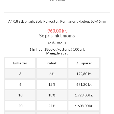
A4/18 stk pr. ark. Sølv Polyester. Permanent klæber. 63x46mm
960,00 kr.
Se pris inkl. moms
Ekskl. moms
1 Enhed:
1800
etiketter på 100 ark
Mængderabat
Enheder
rabat
Du sparer
3
6%
172,80 kr.
6
12%
691,20 kr.
10
18%
1.728,00 kr.
20
24%
4.608,00 kr.