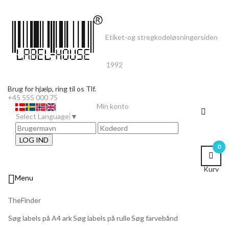
Etiket-og stregkodeløsninger
siden
1992
Brug for hjælp,
ring til os Tlf.
+45 555 000 75
Min konto
Select Language
▼
LOG IND
0
Kurv

Menu
TheFinder
Søg labels på A4 ark
Søg labels på rulle
Søg farvebånd