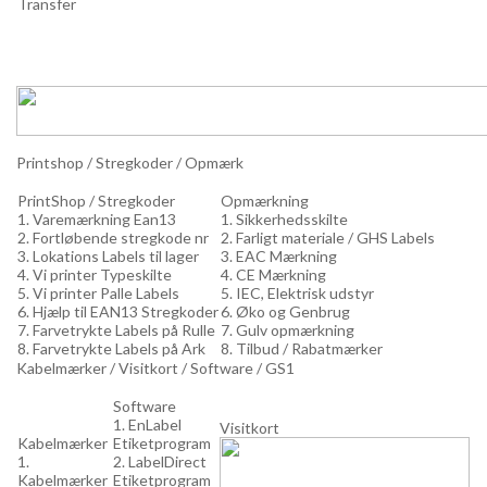
Transfer
Printshop / Stregkoder / Opmærk
PrintShop / Stregkoder
Opmærkning
1. Varemærkning Ean13
1. Sikkerhedsskilte
2. Fortløbende stregkode nr
2. Farligt materiale / GHS Labels
3. Lokations Labels til lager
3. EAC Mærkning
4. Vi printer Typeskilte
4. CE Mærkning
5. Vi printer Palle Labels
5. IEC, Elektrisk udstyr
6. Hjælp til EAN13 Stregkoder
6. Øko og Genbrug
7. Farvetrykte Labels på Rulle
7. Gulv opmærkning
8. Farvetrykte Labels på Ark
8. Tilbud / Rabatmærker
Kabelmærker / Visitkort / Software / GS1
Software
1. EnLabel
Visitkort
Kabelmærker
Etiketprogram
1.
2. LabelDirect
Kabelmærker
Etiketprogram