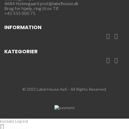
4684 Holmegaard
post@labelhouse.dk
Brug for hjælp,
ring til os Tlf.
+45 555 000 75
INFORMATION


KATEGORIER


© 2021 Label House ApS
- All Rights Reserved.
kontakt
Log ind
