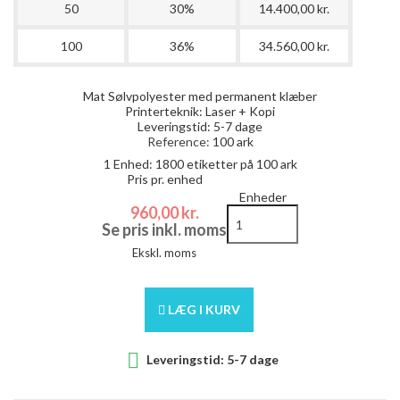
50
30%
14.400,00 kr.
100
36%
34.560,00 kr.
Mat Sølvpolyester med permanent klæber
Printerteknik: Laser + Kopi
Leveringstid: 5-7 dage
Reference:
100 ark
1 Enhed:
1800
etiketter på 100 ark
Pris pr. enhed
Enheder
960,00 kr.
Se pris inkl. moms
Ekskl. moms
LÆG I KURV

Leveringstid: 5-7 dage