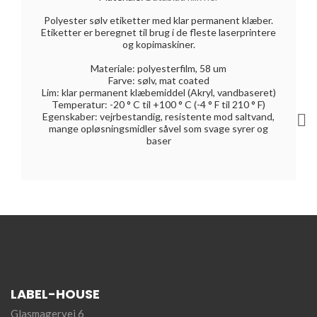
Polyester sølv etiketter med klar permanent klæber.
Etiketter er beregnet til brug i de fleste laserprintere
og kopimaskiner.
Materiale: polyesterfilm, 58 um
Farve: sølv, mat coated
Lim: klar permanent klæbemiddel (Akryl, vandbaseret)
Temperatur: -20 ° C til +100 ° C (-4 ° F til 210 ° F)
Egenskaber: vejrbestandig, resistente mod saltvand,

mange opløsningsmidler såvel som svage syrer og
baser
LABEL-HOUSE
Glasmagervej 6