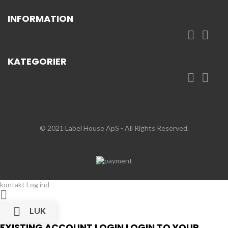
INFORMATION


KATEGORIER


© 2021 Label House ApS
- All Rights Reserved.
kontakt
Log ind


LUK
EXISTING ACCOUNT LOGIN
LOGIN TO YOUR