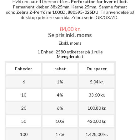
Hvid uncoated thermo etiket.
Perforation for hver etiket
.
Permanent klæber. 38x25mm. Kerne 25mm. Samme format
som:
Zebra Z-Perform 1000D, 880595-025DU
Til anvendelse på
desktop printere som bla. Zebra serie: GK/GX/ZD.
84,00 kr.
Se pris inkl. moms
Ekskl. moms
1 Enhed:
2580
etiketter på 1 rulle
Mængderabat
Enheder
rabat
Du sparer
6
1%
5,04 kr.
10
4%
33,60 kr.
20
6%
100,80 kr.
50
10%
420,00 kr.
100
17%
1.428,00 kr.