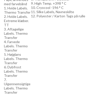
9. High Temp. +398 ° C
med farvebånd
10. Cryocool -196 ° C
1. Hvide Labels.
11. Silke Labels, Navneskilte
Thermo Transfer
12. Polyester / Karton Tags på rulle
2. Hvide Labels.
Extreme klæber.
TT
3. Aftagelige
Labels. Thermo
Transfer
4. Farvede
Labels. Thermo
Transfer
5. Højglans
Labels. Thermo
Transfer
6. Dybfrost
Labels. Thermo
Transfer
7.
Uigennemsigtige
Labels. Thermo
Transfer