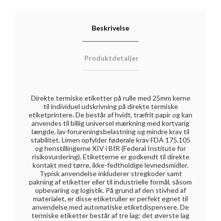
Beskrivelse
Produktdetaljer
Direkte termiske etiketter på rulle med 25mm kerne
til individuel udskrivning på direkte termiske
etiketprintere. De består af hvidt, træfrit papir og kan
anvendes til billig universel mærkning med kortvarig
længde, lav forureningsbelastning og mindre krav til
stabilitet. Limen opfylder føderale krav FDA 175.105
og henstillingerne XIV i BfR (Federal Institute for
risikovurdering). Etiketterne er godkendt til direkte
kontakt med tørre, ikke-fedtholdige levnedsmidler.
Typisk anvendelse inkluderer stregkoder samt
pakning af etiketter eller til industrielle formål, såsom
opbevaring og logistik. På grund af den stivhed af
materialet, er disse etiketruller er perfekt egnet til
anvendelse med automatiske etiketdispensere. De
termiske etiketter består af tre lag: det øverste lag