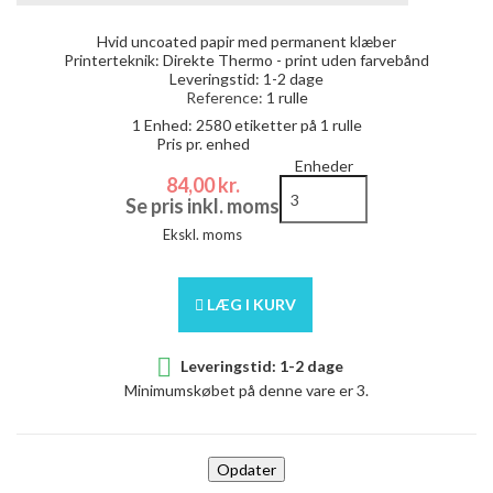
Hvid uncoated papir med permanent klæber
Printerteknik: Direkte Thermo - print uden farvebånd
Leveringstid: 1-2 dage
Reference:
1 rulle
1 Enhed:
2580
etiketter på 1 rulle
Pris pr. enhed
Enheder
84,00 kr.
Se pris inkl. moms
Ekskl. moms
LÆG I KURV

Leveringstid: 1-2 dage
Minimumskøbet på denne vare er 3.