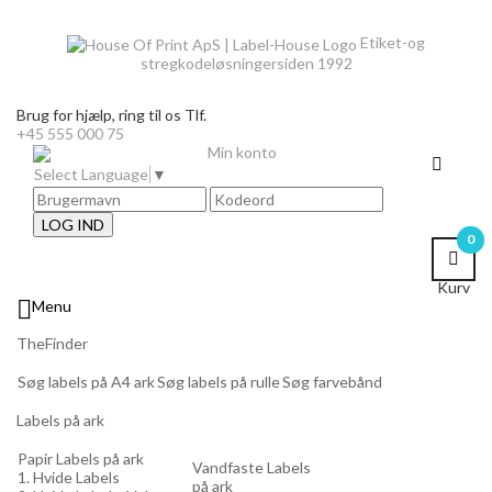
Etiket-og
stregkodeløsninger
siden 1992
Brug for hjælp,
ring til os Tlf.
+45 555 000 75
Min konto
Select Language
▼
LOG IND
0
Kurv

Menu
TheFinder
Søg labels på A4 ark
Søg labels på rulle
Søg farvebånd
Labels på ark
Papir Labels på ark
Vandfaste Labels
1. Hvide Labels
på ark