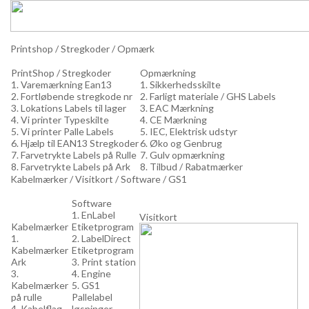
Printshop / Stregkoder / Opmærk
PrintShop / Stregkoder
Opmærkning
1. Varemærkning Ean13
1. Sikkerhedsskilte
2. Fortløbende stregkode nr
2. Farligt materiale / GHS Labels
3. Lokations Labels til lager
3. EAC Mærkning
4. Vi printer Typeskilte
4. CE Mærkning
5. Vi printer Palle Labels
5. IEC, Elektrisk udstyr
6. Hjælp til EAN13 Stregkoder
6. Øko og Genbrug
7. Farvetrykte Labels på Rulle
7. Gulv opmærkning
8. Farvetrykte Labels på Ark
8. Tilbud / Rabatmærker
Kabelmærker / Visitkort / Software / GS1
Software
1. EnLabel
Visitkort
Kabelmærker
Etiketprogram
1.
2. LabelDirect
Kabelmærker
Etiketprogram
Ark
3. Print station
3.
4. Engine
Kabelmærker
5. GS1
på rulle
Pallelabel
4. Kabelflag
løsninger