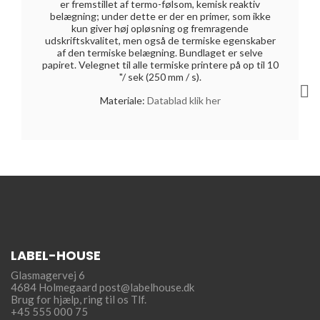
er fremstillet af termo-følsom, kemisk reaktiv
belægning; under dette er der en primer, som ikke
kun giver høj opløsning og fremragende
udskriftskvalitet, men også de termiske egenskaber
af den termiske belægning. Bundlaget er selve
papiret. Velegnet til alle termiske printere på op til 10
"/ sek (250 mm / s).

Materiale:
Datablad klik her
LABEL-HOUSE
Glasmagervej 6
4684 Holmegaard
post@labelhouse.dk
Brug for hjælp,
ring til os Tlf.
+45 555 000 75