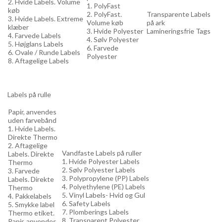
2. Hvide Labels. Volume
1. PolyFast
køb
2. PolyFast.
Transparente Labels
3. Hvide Labels. Extreme
Volume køb
på ark
klæber
3. Hvide Polyester
Lamineringsfrie Tags
4. Farvede Labels
4. Sølv Polyester
5. Højglans Labels
6. Farvede
6. Ovale / Runde Labels
Polyester
8. Aftagelige Labels
Labels på rulle
Papir, anvendes
uden farvebånd
1. Hvide Labels.
Direkte Thermo
2. Aftagelige
Vandfaste Labels på ruller
Labels. Direkte
1. Hvide Polyester Labels
Thermo
2. Sølv Polyester Labels
3. Farvede
3. Polypropylene (PP) Labels
Labels. Direkte
4. Polyethylene (PE) Labels
Thermo
5. Vinyl Labels- Hvid og Gul
4. Pakkelabels
6. Safety Labels
5. Smykke label
7. Plomberings Labels
Thermo etiket.
8. Transparent Polyester
Papir, anvendes