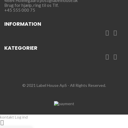
4684 Holmegaard
post@labelhouse.dk
Brug for hjælp,
ring til os Tlf.
+45 555 000 75
INFORMATION


KATEGORIER


© 2021 Label House ApS
- All Rights Reserved.
kontakt
Log ind
