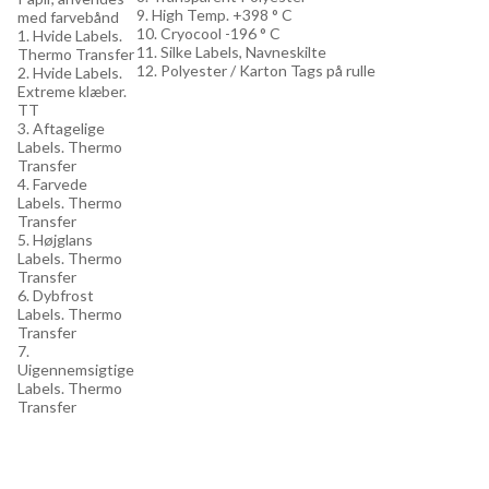
9. High Temp. +398 ° C
med farvebånd
10. Cryocool -196 ° C
1. Hvide Labels.
11. Silke Labels, Navneskilte
Thermo Transfer
12. Polyester / Karton Tags på rulle
2. Hvide Labels.
Extreme klæber.
TT
3. Aftagelige
Labels. Thermo
Transfer
4. Farvede
Labels. Thermo
Transfer
5. Højglans
Labels. Thermo
Transfer
6. Dybfrost
Labels. Thermo
Transfer
7.
Uigennemsigtige
Labels. Thermo
Transfer