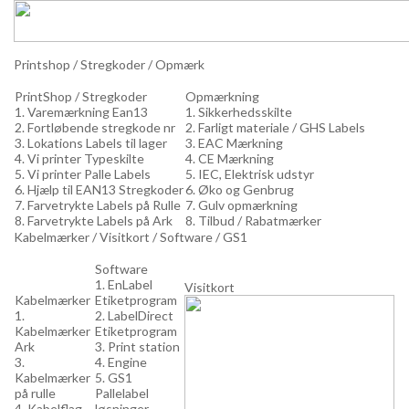
Printshop / Stregkoder / Opmærk
PrintShop / Stregkoder
Opmærkning
1. Varemærkning Ean13
1. Sikkerhedsskilte
2. Fortløbende stregkode nr
2. Farligt materiale / GHS Labels
3. Lokations Labels til lager
3. EAC Mærkning
4. Vi printer Typeskilte
4. CE Mærkning
5. Vi printer Palle Labels
5. IEC, Elektrisk udstyr
6. Hjælp til EAN13 Stregkoder
6. Øko og Genbrug
7. Farvetrykte Labels på Rulle
7. Gulv opmærkning
8. Farvetrykte Labels på Ark
8. Tilbud / Rabatmærker
Kabelmærker / Visitkort / Software / GS1
Software
1. EnLabel
Visitkort
Kabelmærker
Etiketprogram
1.
2. LabelDirect
Kabelmærker
Etiketprogram
Ark
3. Print station
3.
4. Engine
Kabelmærker
5. GS1
på rulle
Pallelabel
4. Kabelflag
løsninger