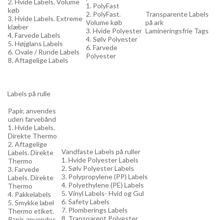
2. Hvide Labels. Volume
1. PolyFast
køb
2. PolyFast.
Transparente Labels
3. Hvide Labels. Extreme
Volume køb
på ark
klæber
3. Hvide Polyester
Lamineringsfrie Tags
4. Farvede Labels
4. Sølv Polyester
5. Højglans Labels
6. Farvede
6. Ovale / Runde Labels
Polyester
8. Aftagelige Labels
Labels på rulle
Papir, anvendes
uden farvebånd
1. Hvide Labels.
Direkte Thermo
2. Aftagelige
Vandfaste Labels på ruller
Labels. Direkte
1. Hvide Polyester Labels
Thermo
2. Sølv Polyester Labels
3. Farvede
3. Polypropylene (PP) Labels
Labels. Direkte
4. Polyethylene (PE) Labels
Thermo
5. Vinyl Labels- Hvid og Gul
4. Pakkelabels
6. Safety Labels
5. Smykke label
7. Plomberings Labels
Thermo etiket.
8. Transparent Polyester
Papir, anvendes