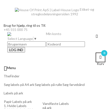
Etiket-og
stregkodeløsninger
siden 1992
Brug for hjælp,
ring til os Tlf.
+45 555 000 75
Min konto
Select Language
▼
LOG IND
0
Kurv

Menu
TheFinder
Søg labels på A4 ark
Søg labels på rulle
Søg farvebånd
Labels på ark
Papir Labels på ark
Vandfaste Labels
1. Hvide Labels
på ark