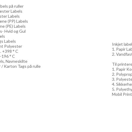
els på ruller
yester Labels
ster Labels
lene (PP) Labels
ne (PE) Labels
ls- Hvid og Gul
els
gs Labels
Inkjet label
nt Polyester
1. Papir Lab
. +398 ° C
2. Vandfast
 -196 ° C
els, Navneskilte
Til printe
 / Karton Tags på rulle
1. Papir Ko
2. Polyprop
3. Polyeste
4. Sikkerhe
5. Polyethy
Mobil Print