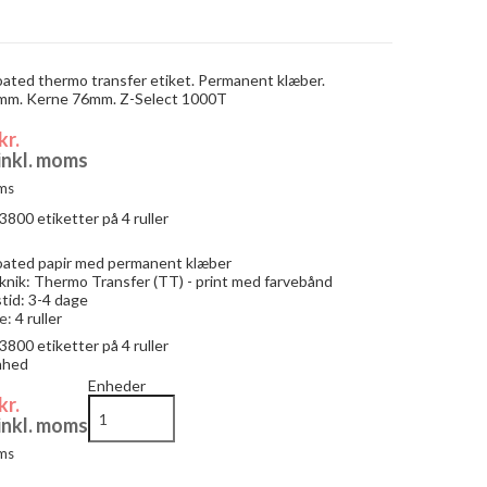
ated thermo transfer etiket. Permanent klæber.
m. Kerne 76mm. Z-Select 1000T
kr.
 inkl. moms
ms
3800
etiketter på 4 ruller
oated papir med permanent klæber
knik: Thermo Transfer (TT) - print med farvebånd
tid: 3-4 dage
e:
4 ruller
3800
etiketter på 4 ruller
enhed
Enheder
kr.
 inkl. moms
ms