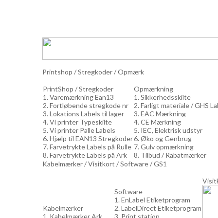
Printshop / Stregkoder / Opmærk
PrintShop / Stregkoder
Opmærkning
1. Varemærkning Ean13
1. Sikkerhedsskilte
2. Fortløbende stregkode nr
2. Farligt materiale / GHS L
3. Lokations Labels til lager
3. EAC Mærkning
4. Vi printer Typeskilte
4. CE Mærkning
5. Vi printer Palle Labels
5. IEC, Elektrisk udstyr
6. Hjælp til EAN13 Stregkoder
6. Øko og Genbrug
7. Farvetrykte Labels på Rulle
7. Gulv opmærkning
8. Farvetrykte Labels på Ark
8. Tilbud / Rabatmærker
Kabelmærker / Visitkort / Software / GS1
Visit
Software
1. EnLabel Etiketprogram
Kabelmærker
2. LabelDirect Etiketprogram
1. Kabelmærker Ark
3. Print station