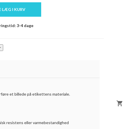
LÆG I KURV
ingstid: 3-4 dage
føre et billede på etikettens materiale.

emisk resistens eller varmebestandighed