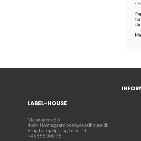
- H
Pap
for
tår
Ma
INFOR
LABEL-HOUSE
Glasmagervej 6
4684 Holmegaard
post@labelhouse.dk
Brug for hjælp,
ring til os Tlf.
+45 555 000 75