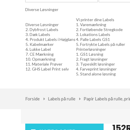
Diverse Løsninger
Vi printer dine Labels
Diverse Løsninger
1. Varemærkning
2. Dybfrost Labels
2. Fortløbende Stregkode
3. Dæk Labels
3. Lokations Labels
4. Produkt Labels i Højglans
4. Palle Labels GS1
5. Kabelmærker
5. Fortrykte Labels på ruller
6. Lukke Label
Printerløsninger
7. CE Mærkning
1. GS1 Løsning
10. Opmærkning
2. Fragt løsninger
11. Materiale Prøver
3. Typeskilt løsninger
12. GHS Label Print selv
4. Farveprint løsninger
5. Stand alone løsning
Forside
Labels på rulle
Papir Labels på rulle, p
152