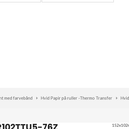
rint med farvebånd
Hvid Papir på ruller -Thermo Transfer
Hvi
R102TTU5-76Z
152x10