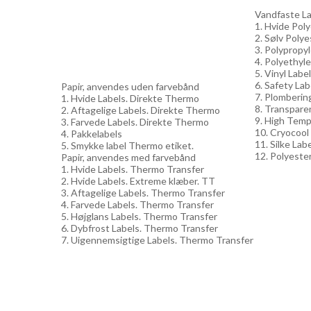
Vandfaste Lab
1. Hvide Pol
2. Sølv Polye
3. Polypropy
4. Polyethyle
5. Vinyl Labe
6. Safety Lab
Papir, anvendes uden farvebånd
7. Plomberin
1. Hvide Labels. Direkte Thermo
8. Transpare
2. Aftagelige Labels. Direkte Thermo
9. High Temp
3. Farvede Labels. Direkte Thermo
10. Cryocool
4. Pakkelabels
11. Silke Lab
5. Smykke label Thermo etiket.
12. Polyester
Papir, anvendes med farvebånd
1. Hvide Labels. Thermo Transfer
2. Hvide Labels. Extreme klæber. TT
3. Aftagelige Labels. Thermo Transfer
4. Farvede Labels. Thermo Transfer
5. Højglans Labels. Thermo Transfer
6. Dybfrost Labels. Thermo Transfer
7. Uigennemsigtige Labels. Thermo Transfer