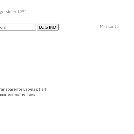
nger
siden 1992
Min konto
LOG IND
ransparente Labels på ark
amineringsfrie Tags