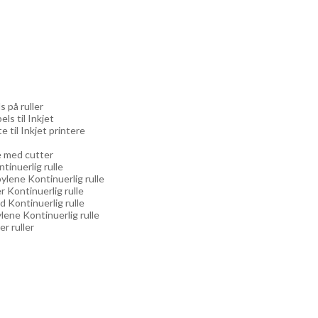
s på ruller
els til Inkjet
e til Inkjet printere
re med cutter
ntinuerlig rulle
ylene Kontinuerlig rulle
r Kontinuerlig rulle
d Kontinuerlig rulle
lene Kontinuerlig rulle
er ruller