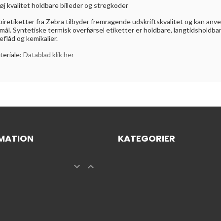
øj kvalitet holdbare billeder og stregkoder
iretiketter fra Zebra tilbyder fremragende udskriftskvalitet og kan anv
mål. Syntetiske termisk overførsel etiketter er holdbare, langtidsholdbar
eflåd og kemikalier.
teriale:
Datablad klik her
MATION
KATEGORIER

