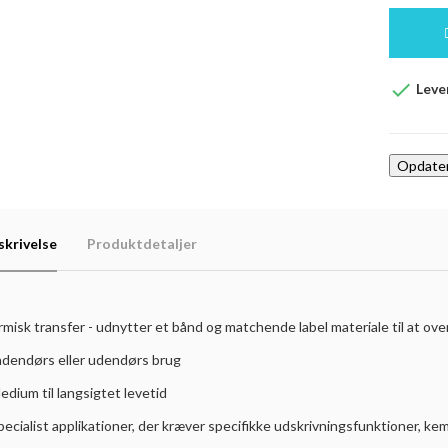

Lever
skrivelse
Produktdetaljer
misk transfer - udnytter et bånd og matchende label materiale til at over
Indendørs eller udendørs brug
edium til langsigtet levetid
pecialist applikationer, der kræver specifikke udskrivningsfunktioner, k