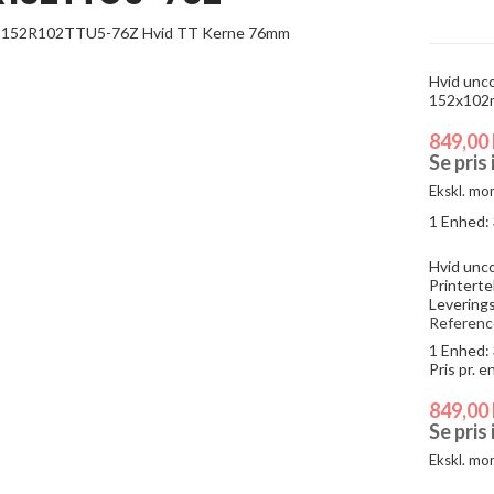
Hvid unco
152x102m
849,00 
Se pris
Ekskl. mo
1 Enhed:
Hvid unc
Printerte
Leverings
Referenc
1 Enhed:
Pris pr. 
849,00 
Se pris
Ekskl. mo