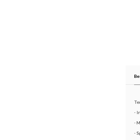
Be
Ter
- 
- M
- S