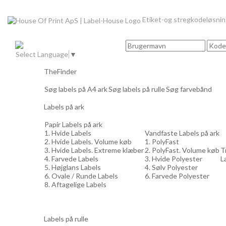
Etiket-og stregkodeløsni
Select Language
▼
TheFinder
Søg labels på A4 ark
Søg labels på rulle
Søg farvebånd
Labels på ark
Papir Labels på ark
1. Hvide Labels
Vandfaste Labels på ark
2. Hvide Labels. Volume køb
1. PolyFast
3. Hvide Labels. Extreme klæber
2. PolyFast. Volume køb
T
4. Farvede Labels
3. Hvide Polyester
L
5. Højglans Labels
4. Sølv Polyester
6. Ovale / Runde Labels
6. Farvede Polyester
8. Aftagelige Labels
Labels på rulle