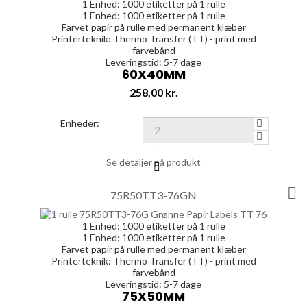
1 Enhed:
1000
etiketter på 1 rulle
1 Enhed:
1000
etiketter på 1 rulle
Farvet papir på rulle med permanent klæber
Printerteknik: Thermo Transfer (TT) - print med
farvebånd
Leveringstid: 5-7 dage
60X40MM
Pris
258,00 kr.
Enheder:
Se detaljer på produkt

75R50TT3-76GN
1 Enhed:
1000
etiketter på 1 rulle
1 Enhed:
1000
etiketter på 1 rulle
Farvet papir på rulle med permanent klæber
Printerteknik: Thermo Transfer (TT) - print med
farvebånd
Leveringstid: 5-7 dage
75X50MM