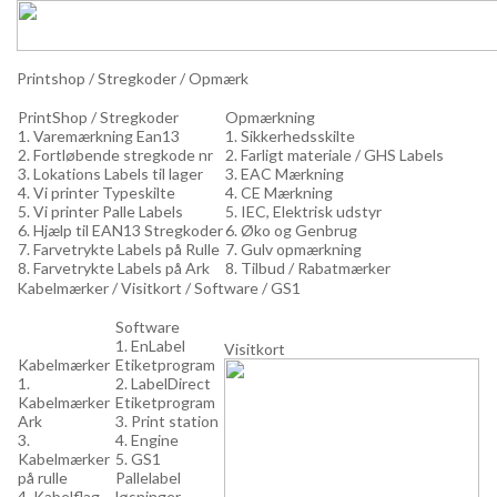
Printshop / Stregkoder / Opmærk
PrintShop / Stregkoder
Opmærkning
1. Varemærkning Ean13
1. Sikkerhedsskilte
2. Fortløbende stregkode nr
2. Farligt materiale / GHS Labels
3. Lokations Labels til lager
3. EAC Mærkning
4. Vi printer Typeskilte
4. CE Mærkning
5. Vi printer Palle Labels
5. IEC, Elektrisk udstyr
6. Hjælp til EAN13 Stregkoder
6. Øko og Genbrug
7. Farvetrykte Labels på Rulle
7. Gulv opmærkning
8. Farvetrykte Labels på Ark
8. Tilbud / Rabatmærker
Kabelmærker / Visitkort / Software / GS1
Software
1. EnLabel
Visitkort
Kabelmærker
Etiketprogram
1.
2. LabelDirect
Kabelmærker
Etiketprogram
Ark
3. Print station
3.
4. Engine
Kabelmærker
5. GS1
på rulle
Pallelabel
4. Kabelflag
løsninger