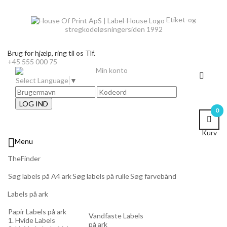
Etiket-og
stregkodeløsninger
siden 1992
Brug for hjælp,
ring til os Tlf.
+45 555 000 75
Min konto
Select Language
▼
LOG IND
0
Kurv

Menu
TheFinder
Søg labels på A4 ark
Søg labels på rulle
Søg farvebånd
Labels på ark
Papir Labels på ark
Vandfaste Labels
1. Hvide Labels
på ark