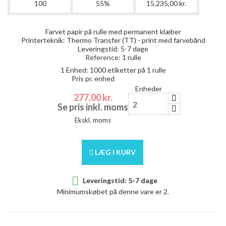
100
55%
15.235,00 kr.
Farvet papir på rulle med permanent klæber
Printerteknik: Thermo Transfer (TT) - print med farvebånd
Leveringstid: 5-7 dage
Reference:
1 rulle
1 Enhed:
1000
etiketter på 1 rulle
Pris pr. enhed
Enheder
277,00 kr.
Se pris inkl. moms
Ekskl. moms
LÆG I KURV

Leveringstid: 5-7 dage
Minimumskøbet på denne vare er 2.