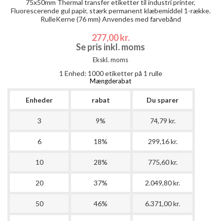
75x50mm Thermal transfer etiketter til industri printer,
Fluorescerende gul papir, stærk permanent klæbemiddel 1-række.
RulleKerne (76 mm) Anvendes med farvebånd
277,00 kr.
Se pris inkl. moms
Ekskl. moms
1 Enhed:
1000
etiketter på 1 rulle
Mængderabat
Enheder
rabat
Du sparer
3
9%
74,79 kr.
6
18%
299,16 kr.
10
28%
775,60 kr.
20
37%
2.049,80 kr.
50
46%
6.371,00 kr.