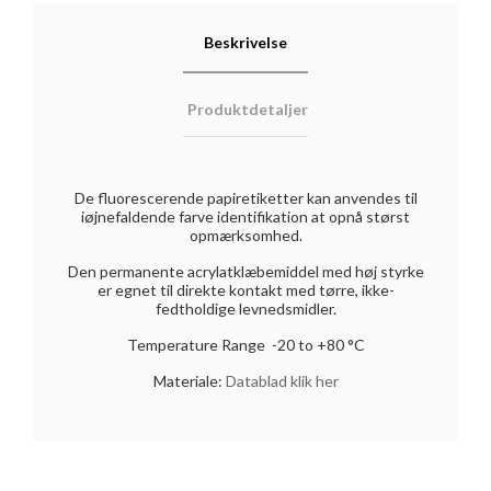
Beskrivelse
Produktdetaljer
De fluorescerende papiretiketter kan anvendes til
iøjnefaldende farve identifikation at opnå størst
opmærksomhed.
Den permanente acrylatklæbemiddel med høj styrke
er egnet til direkte kontakt med tørre, ikke-
fedtholdige levnedsmidler.
Temperature Range -20 to +80 °C
Materiale:
Datablad klik her