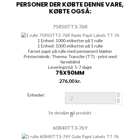
PERSONER DER KØBTE DENNE VARE,
KØBTE OGSÅ:
75R50TT3-76R
1 Enhed:
1000
etiketter på 1 rulle
1 Enhed:
1000
etiketter på 1 rulle
Farvet papir på rulle med permanent klæber
Printerteknik: Thermo Transfer (TT) - print med
farvebånd
Leveringstid: 5-7 dage
75X50MM
Pris
276,00 kr.
Enheder:
Se detaljer på produkt
60R40TT3-76Y