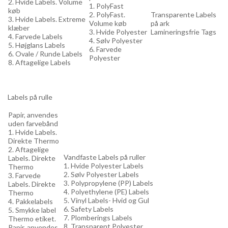
2. Hvide Labels. Volume
1. PolyFast
køb
2. PolyFast.
Transparente Labels
3. Hvide Labels. Extreme
Volume køb
på ark
klæber
3. Hvide Polyester
Lamineringsfrie Tags
4. Farvede Labels
4. Sølv Polyester
5. Højglans Labels
6. Farvede
6. Ovale / Runde Labels
Polyester
8. Aftagelige Labels
Labels på rulle
Papir, anvendes
uden farvebånd
1. Hvide Labels.
Direkte Thermo
2. Aftagelige
Vandfaste Labels på ruller
Labels. Direkte
1. Hvide Polyester Labels
Thermo
2. Sølv Polyester Labels
3. Farvede
3. Polypropylene (PP) Labels
Labels. Direkte
4. Polyethylene (PE) Labels
Thermo
5. Vinyl Labels- Hvid og Gul
4. Pakkelabels
6. Safety Labels
5. Smykke label
7. Plomberings Labels
Thermo etiket.
8. Transparent Polyester
Papir, anvendes