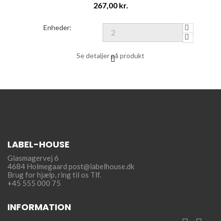
Pris
267,00 kr.
Enheder:
Se detaljer på produkt
LABEL-HOUSE
Glasmagervej 6
4684 Holmegaard
post@labelhouse.dk
Brug for hjælp,
ring til os Tlf.
+45 555 000 75
INFORMATION