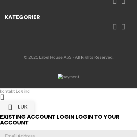


KATEGORIER


© 2021 Label House ApS
- All Rights Reserved.
kontakt
Log ind


LUK
EXISTING ACCOUNT LOGIN
LOGIN TO YOUR
ACCOUNT