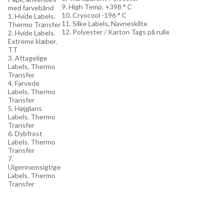
9. High Temp. +398 ° C
med farvebånd
10. Cryocool -196 ° C
1. Hvide Labels.
11. Silke Labels, Navneskilte
Thermo Transfer
12. Polyester / Karton Tags på rulle
2. Hvide Labels.
Extreme klæber.
TT
3. Aftagelige
Labels. Thermo
Transfer
4. Farvede
Labels. Thermo
Transfer
5. Højglans
Labels. Thermo
Transfer
6. Dybfrost
Labels. Thermo
Transfer
7.
Uigennemsigtige
Labels. Thermo
Transfer