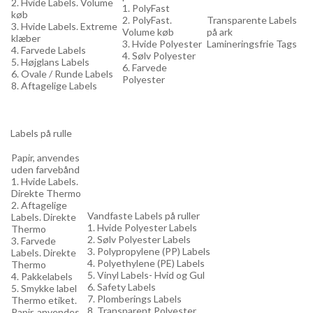
2. Hvide Labels. Volume
1. PolyFast
køb
2. PolyFast.
Transparente Labels
3. Hvide Labels. Extreme
Volume køb
på ark
klæber
3. Hvide Polyester
Lamineringsfrie Tags
4. Farvede Labels
4. Sølv Polyester
5. Højglans Labels
6. Farvede
6. Ovale / Runde Labels
Polyester
8. Aftagelige Labels
Labels på rulle
Papir, anvendes
uden farvebånd
1. Hvide Labels.
Direkte Thermo
2. Aftagelige
Vandfaste Labels på ruller
Labels. Direkte
1. Hvide Polyester Labels
Thermo
2. Sølv Polyester Labels
3. Farvede
3. Polypropylene (PP) Labels
Labels. Direkte
4. Polyethylene (PE) Labels
Thermo
5. Vinyl Labels- Hvid og Gul
4. Pakkelabels
6. Safety Labels
5. Smykke label
7. Plomberings Labels
Thermo etiket.
8. Transparent Polyester
Papir, anvendes