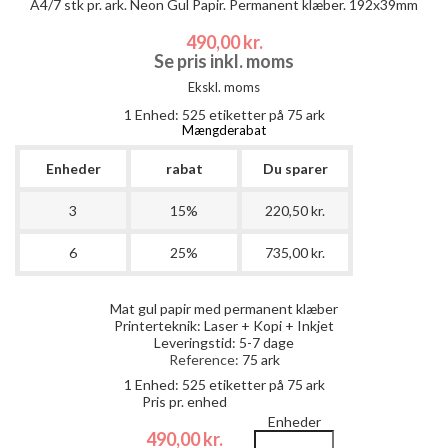
A4/7 stk pr. ark. Neon Gul Papir. Permanent klæber. 192x39mm
490,00 kr.
Se pris inkl. moms
Ekskl. moms
1 Enhed:
525
etiketter på 75 ark
Mængderabat
Enheder
rabat
Du sparer
3
15%
220,50 kr.
6
25%
735,00 kr.
Mat gul papir med permanent klæber
Printerteknik: Laser + Kopi + Inkjet
Leveringstid: 5-7 dage
Reference:
75 ark
1 Enhed:
525
etiketter på 75 ark
Pris pr. enhed
Enheder
490,00 kr.