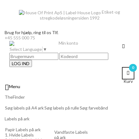
Etiket-og
stregkodeløsninger
siden 1992
Brug for hjælp,
ring til os Tlf.
+45 555 000 75
Min konto
Select Language
▼
LOG IND
0
Kurv

Menu
TheFinder
Søg labels på A4 ark
Søg labels på rulle
Søg farvebånd
Labels på ark
Papir Labels på ark
Vandfaste Labels
1. Hvide Labels
på ark