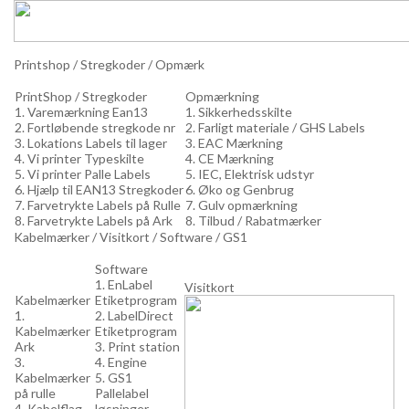
Printshop / Stregkoder / Opmærk
PrintShop / Stregkoder
Opmærkning
1. Varemærkning Ean13
1. Sikkerhedsskilte
2. Fortløbende stregkode nr
2. Farligt materiale / GHS Labels
3. Lokations Labels til lager
3. EAC Mærkning
4. Vi printer Typeskilte
4. CE Mærkning
5. Vi printer Palle Labels
5. IEC, Elektrisk udstyr
6. Hjælp til EAN13 Stregkoder
6. Øko og Genbrug
7. Farvetrykte Labels på Rulle
7. Gulv opmærkning
8. Farvetrykte Labels på Ark
8. Tilbud / Rabatmærker
Kabelmærker / Visitkort / Software / GS1
Software
1. EnLabel
Visitkort
Kabelmærker
Etiketprogram
1.
2. LabelDirect
Kabelmærker
Etiketprogram
Ark
3. Print station
3.
4. Engine
Kabelmærker
5. GS1
på rulle
Pallelabel
4. Kabelflag
løsninger