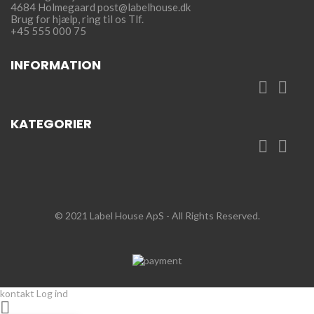
4684 Holmegaard
post@labelhouse.dk
Brug for hjælp,
ring til os Tlf.
+45 555 000 75
INFORMATION


KATEGORIER


© 2021 Label House ApS
- All Rights Reserved.
kontakt
Log ind
