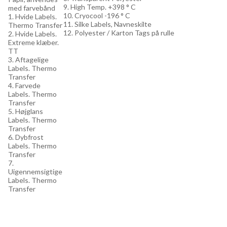
9. High Temp. +398 ° C
med farvebånd
10. Cryocool -196 ° C
1. Hvide Labels.
11. Silke Labels, Navneskilte
Thermo Transfer
12. Polyester / Karton Tags på rulle
2. Hvide Labels.
Extreme klæber.
TT
3. Aftagelige
Labels. Thermo
Transfer
4. Farvede
Labels. Thermo
Transfer
5. Højglans
Labels. Thermo
Transfer
6. Dybfrost
Labels. Thermo
Transfer
7.
Uigennemsigtige
Labels. Thermo
Transfer