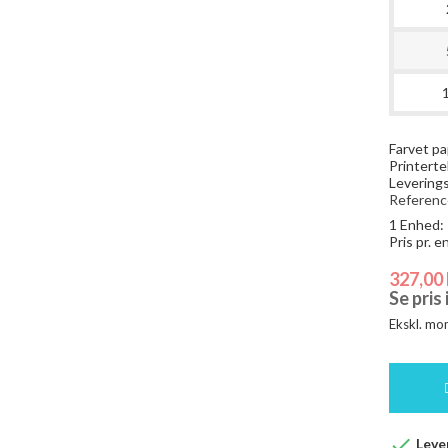
Farvet pa
Printerte
Leverings
Referenc
1 Enhed:
Pris pr. 
327,00 
Se pris
Ekskl. mo

Lever