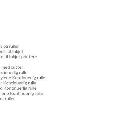
s på ruller
els til Inkjet
e til Inkjet printere
re med cutter
ntinuerlig rulle
ylene Kontinuerlig rulle
r Kontinuerlig rulle
d Kontinuerlig rulle
lene Kontinuerlig rulle
er ruller