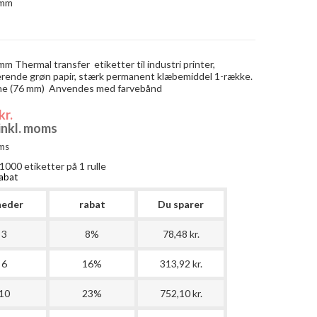
0mm
 Thermal transfer etiketter til industri printer,
erende grøn papir, stærk permanent klæbemiddel 1-række.
ne (76 mm) Anvendes med farvebånd
kr.
 inkl. moms
ms
1000
etiketter på 1 rulle
abat
heder
rabat
Du sparer
3
8%
78,48 kr.
6
16%
313,92 kr.
10
23%
752,10 kr.