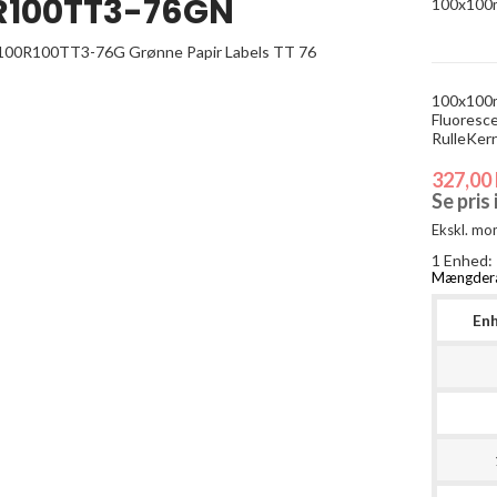
R100TT3-76GN
100x10
100x100mm
Fluoresc
RulleKer
327,00 
Se pris
Ekskl. mo
1 Enhed:
Mængder
En