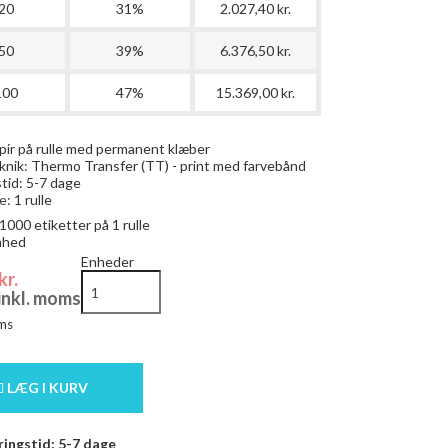
20
31%
2.027,40 kr.
50
39%
6.376,50 kr.
100
47%
15.369,00 kr.
pir på rulle med permanent klæber
knik: Thermo Transfer (TT) - print med farvebånd
tid: 5-7 dage
e:
1 rulle
1000
etiketter på 1 rulle
enhed
Enheder
kr.
 inkl. moms
ms
LÆG I KURV
ingstid: 5-7 dage