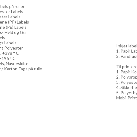
els på ruller
yester Labels
ster Labels
lene (PP) Labels
ne (PE) Labels
ls- Hvid og Gul
els
gs Labels
Inkjet label
nt Polyester
1. Papir Lab
. +398 ° C
2. Vandfast
 -196 ° C
els, Navneskilte
Til printe
 / Karton Tags på rulle
1. Papir Ko
2. Polyprop
3. Polyeste
4. Sikkerhe
5. Polyethy
Mobil Print