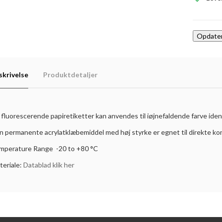
skrivelse
Produktdetaljer
 fluorescerende papiretiketter kan anvendes til iøjnefaldende farve ide
n permanente acrylatklæbemiddel med høj styrke er egnet til direkte kon
mperature Range -20 to +80 °C
teriale:
Datablad klik her