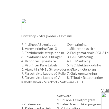
Printshop / Stregkoder / Opmærk
PrintShop / Stregkoder
Opmærkning
1. Varemærkning Ean13
1. Sikkerhedsskilte
2. Fortløbende stregkode nr
2. Farligt materiale / GHS L
3. Lokations Labels til lager
3. EAC Mærkning
4. Vi printer Typeskilte
4. CE Mærkning
5. Vi printer Palle Labels
5. IEC, Elektrisk udstyr
6. Hjælp til EAN13 Stregkoder
6. Øko og Genbrug
7. Farvetrykte Labels på Rulle
7. Gulv opmærkning
8. Farvetrykte Labels på Ark
8. Tilbud / Rabatmærker
Kabelmærker / Visitkort / Software / GS1
Visit
Software
1. EnLabel Etiketprogram
Kabelmærker
2. LabelDirect Etiketprogram
1. Kabelmærker Ark
3. Print station