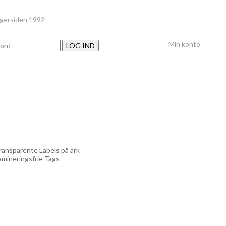
nger
siden 1992
Min konto
LOG IND
ransparente Labels på ark
amineringsfrie Tags