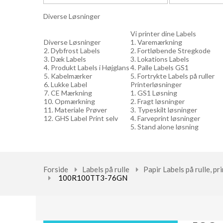
Diverse Løsninger
Vi printer dine Labels
Diverse Løsninger
1. Varemærkning
2. Dybfrost Labels
2. Fortløbende Stregkode
3. Dæk Labels
3. Lokations Labels
4. Produkt Labels i Højglans
4. Palle Labels GS1
5. Kabelmærker
5. Fortrykte Labels på ruller
6. Lukke Label
Printerløsninger
7. CE Mærkning
1. GS1 Løsning
10. Opmærkning
2. Fragt løsninger
11. Materiale Prøver
3. Typeskilt løsninger
12. GHS Label Print selv
4. Farveprint løsninger
5. Stand alone løsning
Forside
Labels på rulle
Papir Labels på rulle, p
100R100TT3-76GN