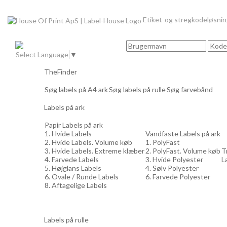
Etiket-og stregkodeløsni
Select Language
▼
TheFinder
Søg labels på A4 ark
Søg labels på rulle
Søg farvebånd
Labels på ark
Papir Labels på ark
1. Hvide Labels
Vandfaste Labels på ark
2. Hvide Labels. Volume køb
1. PolyFast
3. Hvide Labels. Extreme klæber
2. PolyFast. Volume køb
T
4. Farvede Labels
3. Hvide Polyester
L
5. Højglans Labels
4. Sølv Polyester
6. Ovale / Runde Labels
6. Farvede Polyester
8. Aftagelige Labels
Labels på rulle