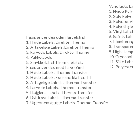
Vandfaste Lab
1. Hvide Pol
2. Sølv Polye
3. Polypropy
4. Polyethyle
5. Vinyl Labe
6. Safety Lab
Papir, anvendes uden farvebånd
7. Plomberin
1. Hvide Labels. Direkte Thermo
8. Transpare
2. Aftagelige Labels. Direkte Thermo
9. High Temp
3. Farvede Labels. Direkte Thermo
10. Cryocool
4. Pakkelabels
11. Silke Lab
5. Smykke label Thermo etiket.
12. Polyester
Papir, anvendes med farvebånd
1. Hvide Labels. Thermo Transfer
2. Hvide Labels. Extreme klæber. TT
3. Aftagelige Labels. Thermo Transfer
4. Farvede Labels. Thermo Transfer
5. Højglans Labels. Thermo Transfer
6. Dybfrost Labels. Thermo Transfer
7. Uigennemsigtige Labels. Thermo Transfer