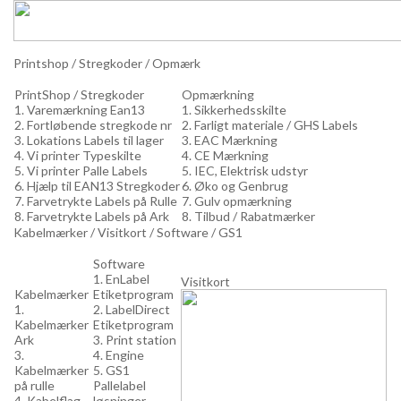
Printshop / Stregkoder / Opmærk
PrintShop / Stregkoder
Opmærkning
1. Varemærkning Ean13
1. Sikkerhedsskilte
2. Fortløbende stregkode nr
2. Farligt materiale / GHS Labels
3. Lokations Labels til lager
3. EAC Mærkning
4. Vi printer Typeskilte
4. CE Mærkning
5. Vi printer Palle Labels
5. IEC, Elektrisk udstyr
6. Hjælp til EAN13 Stregkoder
6. Øko og Genbrug
7. Farvetrykte Labels på Rulle
7. Gulv opmærkning
8. Farvetrykte Labels på Ark
8. Tilbud / Rabatmærker
Kabelmærker / Visitkort / Software / GS1
Software
1. EnLabel
Visitkort
Kabelmærker
Etiketprogram
1.
2. LabelDirect
Kabelmærker
Etiketprogram
Ark
3. Print station
3.
4. Engine
Kabelmærker
5. GS1
på rulle
Pallelabel
4. Kabelflag
løsninger