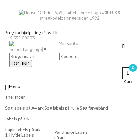
Etiket-og
stregkodeløsninger
siden 1992
Brug for hjælp,
ring til os Tlf.
+45 555 000 75
Min konto
Select Language
▼
LOG IND
0
Kurv

Menu
TheFinder
Søg labels på A4 ark
Søg labels på rulle
Søg farvebånd
Labels på ark
Papir Labels på ark
Vandfaste Labels
1. Hvide Labels
på ark