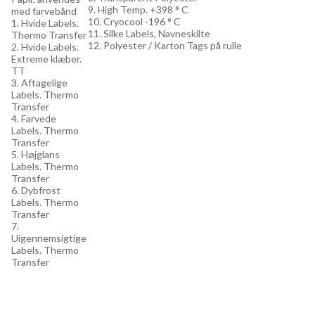
9. High Temp. +398 ° C
med farvebånd
10. Cryocool -196 ° C
1. Hvide Labels.
11. Silke Labels, Navneskilte
Thermo Transfer
12. Polyester / Karton Tags på rulle
2. Hvide Labels.
Extreme klæber.
TT
3. Aftagelige
Labels. Thermo
Transfer
4. Farvede
Labels. Thermo
Transfer
5. Højglans
Labels. Thermo
Transfer
6. Dybfrost
Labels. Thermo
Transfer
7.
Uigennemsigtige
Labels. Thermo
Transfer