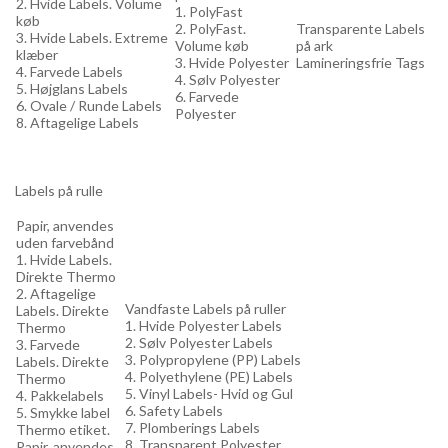
2. Hvide Labels. Volume
1. PolyFast
køb
2. PolyFast.
Transparente Labels
3. Hvide Labels. Extreme
Volume køb
på ark
klæber
3. Hvide Polyester
Lamineringsfrie Tags
4. Farvede Labels
4. Sølv Polyester
5. Højglans Labels
6. Farvede
6. Ovale / Runde Labels
Polyester
8. Aftagelige Labels
Labels på rulle
Papir, anvendes
uden farvebånd
1. Hvide Labels.
Direkte Thermo
2. Aftagelige
Vandfaste Labels på ruller
Labels. Direkte
1. Hvide Polyester Labels
Thermo
2. Sølv Polyester Labels
3. Farvede
3. Polypropylene (PP) Labels
Labels. Direkte
4. Polyethylene (PE) Labels
Thermo
5. Vinyl Labels- Hvid og Gul
4. Pakkelabels
6. Safety Labels
5. Smykke label
7. Plomberings Labels
Thermo etiket.
8. Transparent Polyester
Papir, anvendes