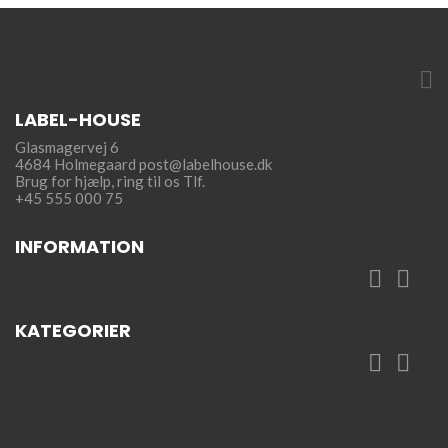

LABEL-HOUSE
Glasmagervej 6
4684 Holmegaard
post@labelhouse.dk
Brug for hjælp,
ring til os Tlf.
+45 555 000 75
INFORMATION


KATEGORIER

