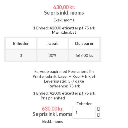
630,00 kr.
Se pris inkl. moms
Ekskl. moms
1 Enhed:
42000
etiketter på 75 ark
Mængderabat
Enheder
rabat
Du sparer
3
30%
567,00 kr.
Farvede papir med Permanent lim
Printerteknik: Laser + Kopi + Inkjet
Leveringstid: 5-7 dage
Reference:
75 ark
1 Enhed:
42000
etiketter på 75 ark
Pris pr. enhed
Enheder
630,00 kr.
Se pris inkl. moms
Ekskl. moms