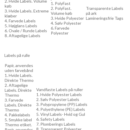
2. Hvide Labels. Volume
1. PolyFast
køb
2. PolyFast.
Transparente Labels
3. Hvide Labels. Extreme
Volume køb
på ark
klæber
3. Hvide Polyester
Lamineringsfrie Tags
4. Farvede Labels
4. Sølv Polyester
5. Højglans Labels
6. Farvede
6. Ovale / Runde Labels
Polyester
8. Aftagelige Labels
Labels på rulle
Papir, anvendes
uden farvebånd
1. Hvide Labels.
Direkte Thermo
2. Aftagelige
Vandfaste Labels på ruller
Labels. Direkte
1. Hvide Polyester Labels
Thermo
2. Sølv Polyester Labels
3. Farvede
3. Polypropylene (PP) Labels
Labels. Direkte
4. Polyethylene (PE) Labels
Thermo
5. Vinyl Labels- Hvid og Gul
4. Pakkelabels
6. Safety Labels
5. Smykke label
7. Plomberings Labels
Thermo etiket.
8. Transparent Polyester
Papir, anvendes