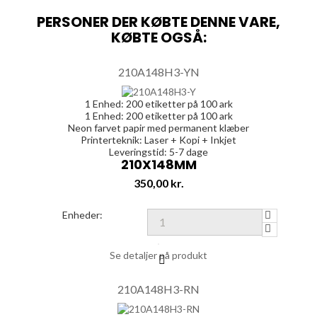
PERSONER DER KØBTE DENNE VARE,
KØBTE OGSÅ:
210A148H3-YN
1 Enhed:
200
etiketter på 100 ark
1 Enhed:
200
etiketter på 100 ark
Neon farvet papir med permanent klæber
Printerteknik: Laser + Kopi + Inkjet
Leveringstid: 5-7 dage
210X148MM
Pris
350,00 kr.
Enheder:
Se detaljer på produkt
210A148H3-RN