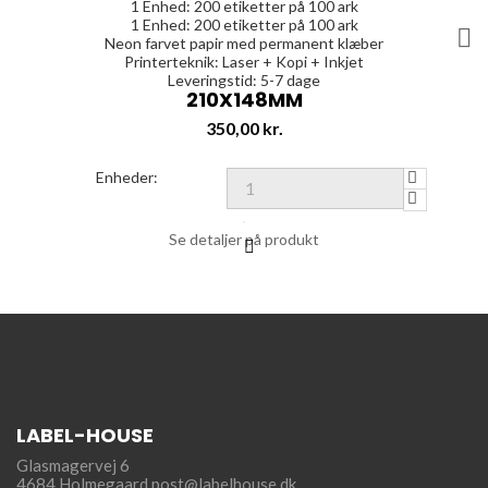
1 Enhed:
200
etiketter på 100 ark
1 Enhed:
200
etiketter på 100 ark

Neon farvet papir med permanent klæber
Printerteknik: Laser + Kopi + Inkjet
Leveringstid: 5-7 dage
210X148MM
Pris
350,00 kr.
Enheder:
Se detaljer på produkt
LABEL-HOUSE
Glasmagervej 6
4684 Holmegaard
post@labelhouse.dk