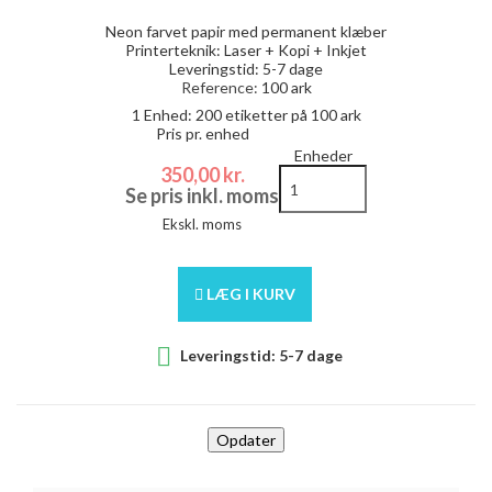
Neon farvet papir med permanent klæber
Printerteknik: Laser + Kopi + Inkjet
Leveringstid: 5-7 dage
Reference:
100 ark
1 Enhed:
200
etiketter på 100 ark
Pris pr. enhed
Enheder
350,00 kr.
Se pris inkl. moms
Ekskl. moms
LÆG I KURV

Leveringstid: 5-7 dage