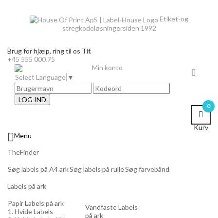
Etiket-og
stregkodeløsninger
siden 1992
Brug for hjælp,
ring til os Tlf.
+45 555 000 75
Min konto
Select Language
▼
LOG IND
0
Kurv

Menu
TheFinder
Søg labels på A4 ark
Søg labels på rulle
Søg farvebånd
Labels på ark
Papir Labels på ark
Vandfaste Labels
1. Hvide Labels
på ark