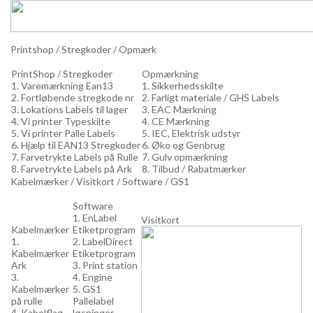
Printshop / Stregkoder / Opmærk
PrintShop / Stregkoder
Opmærkning
1. Varemærkning Ean13
1. Sikkerhedsskilte
2. Fortløbende stregkode nr
2. Farligt materiale / GHS Labels
3. Lokations Labels til lager
3. EAC Mærkning
4. Vi printer Typeskilte
4. CE Mærkning
5. Vi printer Palle Labels
5. IEC, Elektrisk udstyr
6. Hjælp til EAN13 Stregkoder
6. Øko og Genbrug
7. Farvetrykte Labels på Rulle
7. Gulv opmærkning
8. Farvetrykte Labels på Ark
8. Tilbud / Rabatmærker
Kabelmærker / Visitkort / Software / GS1
Software
1. EnLabel
Visitkort
Kabelmærker
Etiketprogram
1.
2. LabelDirect
Kabelmærker
Etiketprogram
Ark
3. Print station
3.
4. Engine
Kabelmærker
5. GS1
på rulle
Pallelabel
4. Kabelflag
løsninger