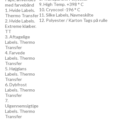
9. High Temp. +398 ° C
med farvebånd
10. Cryocool -196 ° C
1. Hvide Labels.
11. Silke Labels, Navneskilte
Thermo Transfer
12. Polyester / Karton Tags på rulle
2. Hvide Labels.
Extreme klæber.
TT
3. Aftagelige
Labels. Thermo
Transfer
4. Farvede
Labels. Thermo
Transfer
5. Højglans
Labels. Thermo
Transfer
6. Dybfrost
Labels. Thermo
Transfer
7.
Uigennemsigtige
Labels. Thermo
Transfer