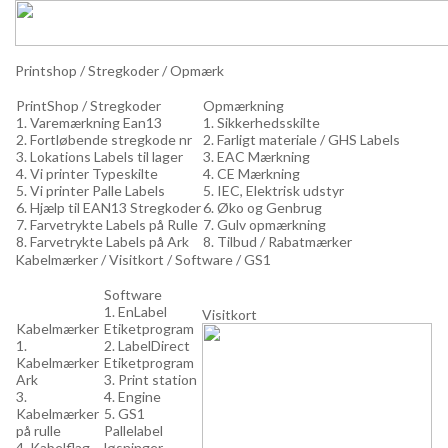
Printshop / Stregkoder / Opmærk
PrintShop / Stregkoder
Opmærkning
1. Varemærkning Ean13
1. Sikkerhedsskilte
2. Fortløbende stregkode nr
2. Farligt materiale / GHS Labels
3. Lokations Labels til lager
3. EAC Mærkning
4. Vi printer Typeskilte
4. CE Mærkning
5. Vi printer Palle Labels
5. IEC, Elektrisk udstyr
6. Hjælp til EAN13 Stregkoder
6. Øko og Genbrug
7. Farvetrykte Labels på Rulle
7. Gulv opmærkning
8. Farvetrykte Labels på Ark
8. Tilbud / Rabatmærker
Kabelmærker / Visitkort / Software / GS1
Software
1. EnLabel
Visitkort
Kabelmærker
Etiketprogram
1.
2. LabelDirect
Kabelmærker
Etiketprogram
Ark
3. Print station
3.
4. Engine
Kabelmærker
5. GS1
på rulle
Pallelabel
4. Kabelflag
løsninger