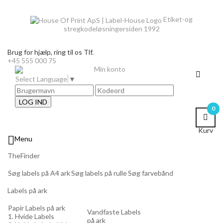
Etiket-og
stregkodeløsninger
siden 1992
Brug for hjælp,
ring til os Tlf.
+45 555 000 75
Min konto
Select Language
▼
LOG IND
0
Kurv

Menu
TheFinder
Søg labels på A4 ark
Søg labels på rulle
Søg farvebånd
Labels på ark
Papir Labels på ark
Vandfaste Labels
1. Hvide Labels
på ark