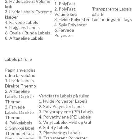
2. Hvide Labels. Volume
1. PolyFast
køb
2. PolyFast.
Transparente Labels
3. Hvide Labels. Extreme
Volume køb
på ark
klæber
3. Hvide Polyester
Lamineringsfrie Tags
4. Farvede Labels
4. Sølv Polyester
5. Højglans Labels
6. Farvede
6. Ovale / Runde Labels
Polyester
8. Aftagelige Labels
Labels på rulle
Papir, anvendes
uden farvebånd
1. Hvide Labels.
Direkte Thermo
2. Aftagelige
Vandfaste Labels på ruller
Labels. Direkte
1. Hvide Polyester Labels
Thermo
2. Sølv Polyester Labels
3. Farvede
3. Polypropylene (PP) Labels
Labels. Direkte
4. Polyethylene (PE) Labels
Thermo
5. Vinyl Labels- Hvid og Gul
4. Pakkelabels
6. Safety Labels
5. Smykke label
7. Plomberings Labels
Thermo etiket.
8. Transparent Polyester
Papir, anvendes