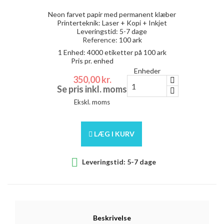
Neon farvet papir med permanent klæber
Printerteknik: Laser + Kopi + Inkjet
Leveringstid: 5-7 dage
Reference:
100 ark
1 Enhed:
4000
etiketter på 100 ark
Pris pr. enhed
Enheder
350,00 kr.
Se pris inkl. moms
Ekskl. moms
LÆG I KURV

Leveringstid: 5-7 dage
Beskrivelse