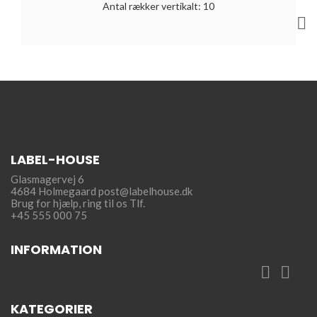
Antal rækker vertikalt: 10

LABEL-HOUSE
Glasmagervej 6
4684 Holmegaard
post@labelhouse.dk
Brug for hjælp,
ring til os Tlf.
+45 555 000 75
INFORMATION


KATEGORIER