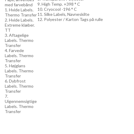
9. High Temp. +398 ° C
med farvebånd
10. Cryocool -196 ° C
1. Hvide Labels.
11. Silke Labels, Navneskilte
Thermo Transfer
12. Polyester / Karton Tags på rulle
2. Hvide Labels.
Extreme klæber.
TT
3. Aftagelige
Labels. Thermo
Transfer
4. Farvede
Labels. Thermo
Transfer
5. Højglans
Labels. Thermo
Transfer
6. Dybfrost
Labels. Thermo
Transfer
7.
Uigennemsigtige
Labels. Thermo
Transfer