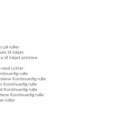
s på ruller
els til Inkjet
e til Inkjet printere
re med cutter
ntinuerlig rulle
ylene Kontinuerlig rulle
r Kontinuerlig rulle
d Kontinuerlig rulle
lene Kontinuerlig rulle
er ruller