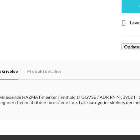

Lever
skrivelse
Produktdetaljer
vklæbende HAZMAT-mærker i henhold til GGVSE / ADR RN Nr. 3902 til trans
egorier i henhold til den foreslåede fare. I alle kategorier skelnes der me