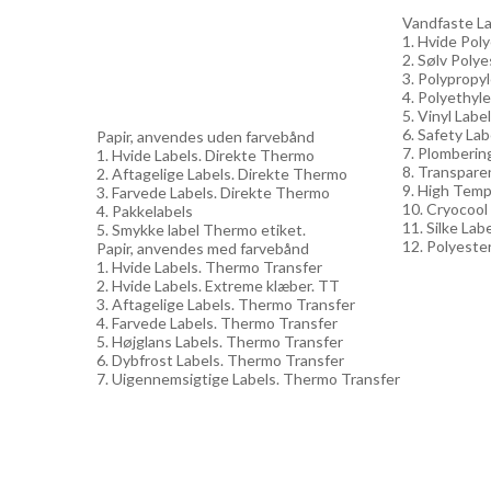
Vandfaste Lab
1. Hvide Pol
2. Sølv Polye
3. Polypropy
4. Polyethyle
5. Vinyl Labe
6. Safety Lab
Papir, anvendes uden farvebånd
7. Plomberin
1. Hvide Labels. Direkte Thermo
8. Transpare
2. Aftagelige Labels. Direkte Thermo
9. High Temp
3. Farvede Labels. Direkte Thermo
10. Cryocool
4. Pakkelabels
11. Silke Lab
5. Smykke label Thermo etiket.
12. Polyester
Papir, anvendes med farvebånd
1. Hvide Labels. Thermo Transfer
2. Hvide Labels. Extreme klæber. TT
3. Aftagelige Labels. Thermo Transfer
4. Farvede Labels. Thermo Transfer
5. Højglans Labels. Thermo Transfer
6. Dybfrost Labels. Thermo Transfer
7. Uigennemsigtige Labels. Thermo Transfer