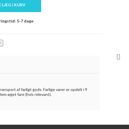
LÆG I KURV
ingstid: 5-7 dage

port af farligt gods. Farlige varer er opdelt i 9
llem øget fare (hvis relevant).