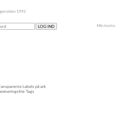
nger
siden 1992
Min konto
LOG IND
ransparente Labels på ark
amineringsfrie Tags