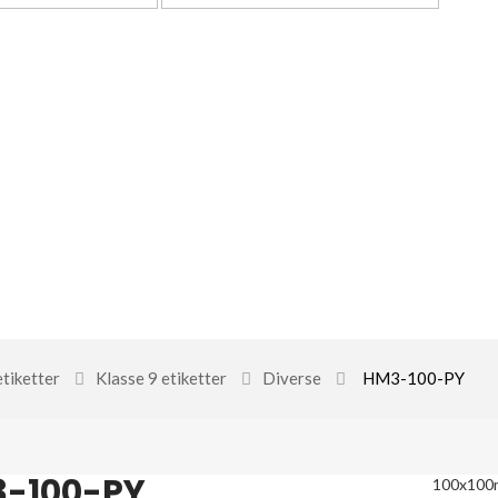
etiketter
Klasse 9 etiketter
Diverse
HM3-100-PY
-100-PY
100x10