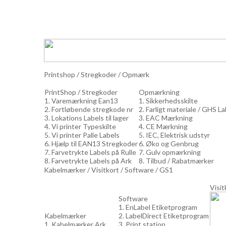
Printshop / Stregkoder / Opmærk
PrintShop / Stregkoder
Opmærkning
1. Varemærkning Ean13
1. Sikkerhedsskilte
2. Fortløbende stregkode nr
2. Farligt materiale / GHS L
3. Lokations Labels til lager
3. EAC Mærkning
4. Vi printer Typeskilte
4. CE Mærkning
5. Vi printer Palle Labels
5. IEC, Elektrisk udstyr
6. Hjælp til EAN13 Stregkoder
6. Øko og Genbrug
7. Farvetrykte Labels på Rulle
7. Gulv opmærkning
8. Farvetrykte Labels på Ark
8. Tilbud / Rabatmærker
Kabelmærker / Visitkort / Software / GS1
Visit
Software
1. EnLabel Etiketprogram
Kabelmærker
2. LabelDirect Etiketprogram
1. Kabelmærker Ark
3. Print station