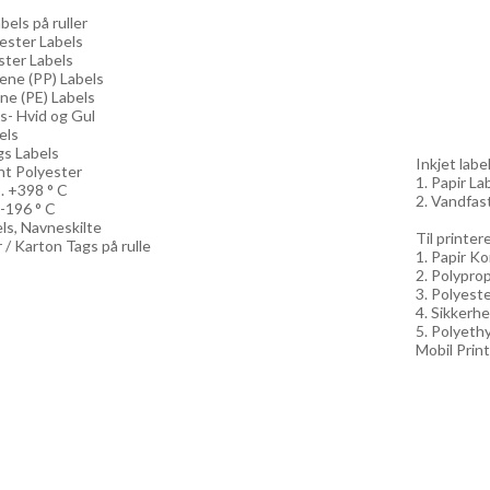
els på ruller
yester Labels
ster Labels
lene (PP) Labels
ne (PE) Labels
ls- Hvid og Gul
els
gs Labels
Inkjet label
nt Polyester
1. Papir Lab
. +398 ° C
2. Vandfast
 -196 ° C
els, Navneskilte
Til printe
 / Karton Tags på rulle
1. Papir Ko
2. Polyprop
3. Polyeste
4. Sikkerhe
5. Polyethy
Mobil Print