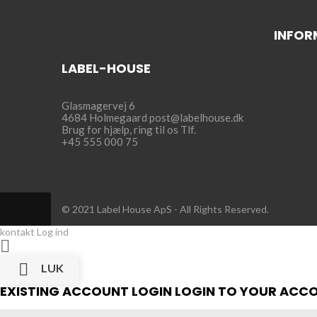
INFOR
LABEL-HOUSE
Glasmagervej 6
4684 Holmegaard
post@labelhouse.dk
Brug for hjælp,
ring til os Tlf.
+45 555 000 75
© 2021 Label House ApS
- All Rights Reserved.
kontakt
Log ind


LUK
EXISTING ACCOUNT LOGIN
LOGIN TO YOUR ACC