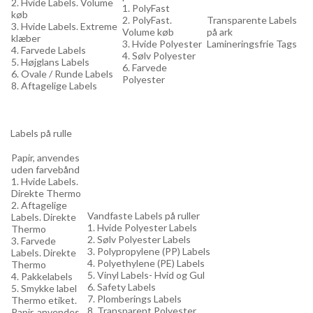
2. Hvide Labels. Volume
1. PolyFast
køb
2. PolyFast.
Transparente Labels
3. Hvide Labels. Extreme
Volume køb
på ark
klæber
3. Hvide Polyester
Lamineringsfrie Tags
4. Farvede Labels
4. Sølv Polyester
5. Højglans Labels
6. Farvede
6. Ovale / Runde Labels
Polyester
8. Aftagelige Labels
Labels på rulle
Papir, anvendes
uden farvebånd
1. Hvide Labels.
Direkte Thermo
2. Aftagelige
Vandfaste Labels på ruller
Labels. Direkte
1. Hvide Polyester Labels
Thermo
2. Sølv Polyester Labels
3. Farvede
3. Polypropylene (PP) Labels
Labels. Direkte
4. Polyethylene (PE) Labels
Thermo
5. Vinyl Labels- Hvid og Gul
4. Pakkelabels
6. Safety Labels
5. Smykke label
7. Plomberings Labels
Thermo etiket.
8. Transparent Polyester
Papir, anvendes