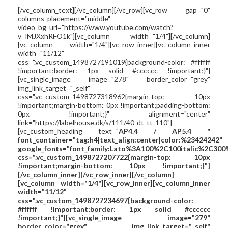
[/vc_column_text][/vc_column][/vc_row][vc_row gap="0"
columns_placement="middle"
video_bg_url="https://www.youtube.com/watch?
v=lMJXxhRFO1k"][vc_column width="1/4"][/vc_column]
[vc_column width="1/4"][vc_row_inner][vc_column_inner
width="11/12"
css=".vc_custom_1498727191019{background-color: #ffffff
!important;border: 1px solid #cccccc !important;}"]
[vc_single_image image="278" border_color="grey"
img_link_target="_self"
css=".vc_custom_1498727318962{margin-top: 10px
!important;margin-bottom: 0px !important;padding-bottom:
0px !important;}" alignment="center"
link="https://labelhouse.dk/s/111/40-dt-tt-110"]
[vc_custom_heading text="
AP4.4 / AP5.4
"
font_container="tag:h4|text_align:center|color:%23424242"
google_fonts="font_family:Lato%3A100%2C100italic%2C300
css=".vc_custom_1498727207722{margin-top: 10px
!important;margin-bottom: 10px !important;}"]
[/vc_column_inner][/vc_row_inner][/vc_column]
[vc_column width="1/4"][vc_row_inner][vc_column_inner
width="11/12"
css=".vc_custom_1498727234697{background-color:
#ffffff !important;border: 1px solid #cccccc
!important;}"][vc_single_image image="279"
border_color="grey" img_link_target="_self"