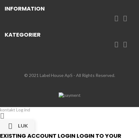
INFORMATION


KATEGORIER


© 2021 Label House ApS
- All Rights Reserved.
kontakt
Log ind


LUK
EXISTING ACCOUNT LOGIN
LOGIN TO YOUR