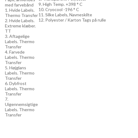
9. High Temp. +398 ° C
med farvebånd
10. Cryocool -196 ° C
1. Hvide Labels.
11. Silke Labels, Navneskilte
Thermo Transfer
12. Polyester / Karton Tags på rulle
2. Hvide Labels.
Extreme klæber.
TT
3. Aftagelige
Labels. Thermo
Transfer
4. Farvede
Labels. Thermo
Transfer
5. Højglans
Labels. Thermo
Transfer
6. Dybfrost
Labels. Thermo
Transfer
7.
Uigennemsigtige
Labels. Thermo
Transfer