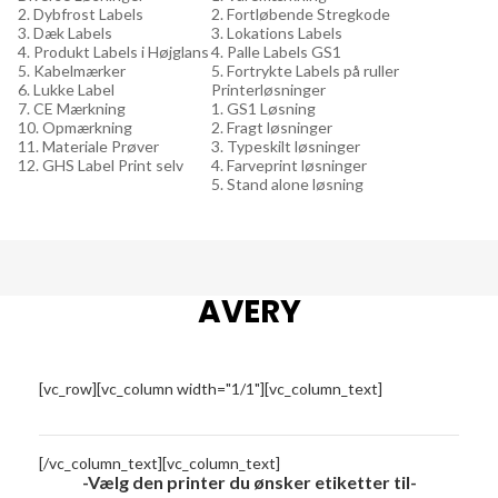
2. Dybfrost Labels
2. Fortløbende Stregkode
3. Dæk Labels
3. Lokations Labels
4. Produkt Labels i Højglans
4. Palle Labels GS1
5. Kabelmærker
5. Fortrykte Labels på ruller
6. Lukke Label
Printerløsninger
7. CE Mærkning
1. GS1 Løsning
10. Opmærkning
2. Fragt løsninger
11. Materiale Prøver
3. Typeskilt løsninger
12. GHS Label Print selv
4. Farveprint løsninger
5. Stand alone løsning
AVERY
[vc_row][vc_column width="1/1"][vc_column_text]
[/vc_column_text][vc_column_text]
-Vælg den printer du ønsker etiketter til-