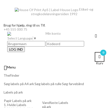
Etiket-og
stregkodeløsninger
siden 1992
Brug for hjælp,
ring til os Tlf.
+45 555 000 75
Min konto
Select Language
▼
LOG IND
0
Kurv

Menu
TheFinder
Søg labels på A4 ark
Søg labels på rulle
Søg farvebånd
Labels på ark
Papir Labels på ark
Vandfaste Labels
1. Hvide Labels
på ark