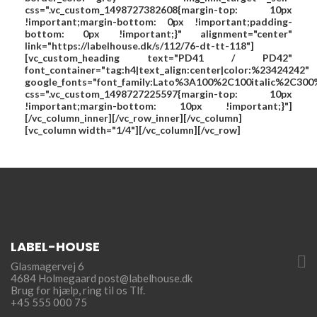
css=".vc_custom_1498727382608{margin-top: 10px
!important;margin-bottom: 0px !important;padding-
bottom: 0px !important;}" alignment="center"
link="https://labelhouse.dk/s/112/76-dt-tt-118"]
[vc_custom_heading text="
PD41 / PD42
"
font_container="tag:h4|text_align:center|color:%23424242"
google_fonts="font_family:Lato%3A100%2C100italic%2C300
css=".vc_custom_1498727225597{margin-top: 10px
!important;margin-bottom: 10px !important;}"]
[/vc_column_inner][/vc_row_inner][/vc_column]
[vc_column width="1/4"][/vc_column][/vc_row]
LABEL-HOUSE

Glasmagervej 6
4684 Holmegaard
post@labelhouse.dk
Brug for hjælp,
ring til os Tlf.
+45 555 000 75