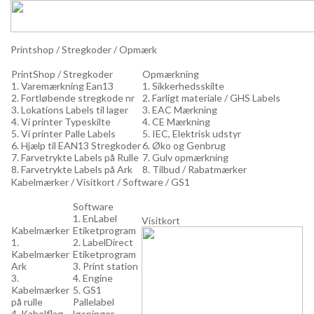
Printshop / Stregkoder / Opmærk
PrintShop / Stregkoder
Opmærkning
1. Varemærkning Ean13
1. Sikkerhedsskilte
2. Fortløbende stregkode nr
2. Farligt materiale / GHS Labels
3. Lokations Labels til lager
3. EAC Mærkning
4. Vi printer Typeskilte
4. CE Mærkning
5. Vi printer Palle Labels
5. IEC, Elektrisk udstyr
6. Hjælp til EAN13 Stregkoder
6. Øko og Genbrug
7. Farvetrykte Labels på Rulle
7. Gulv opmærkning
8. Farvetrykte Labels på Ark
8. Tilbud / Rabatmærker
Kabelmærker / Visitkort / Software / GS1
Software
1. EnLabel
Visitkort
Kabelmærker
Etiketprogram
1.
2. LabelDirect
Kabelmærker
Etiketprogram
Ark
3. Print station
3.
4. Engine
Kabelmærker
5. GS1
på rulle
Pallelabel
4. Kabelflag
løsninger