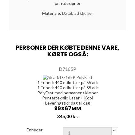
printdesigner
Materiale:
Datablad klik her
PERSONER DER KØBTE DENNE VARE,
KØBTE OGSÅ:
D7165P
1 Enhed:
440
etiketter på 55 ark
1 Enhed:
440
etiketter på 55 ark
PolyFast med permanent klæber
Printerteknik: Laser + Kopi
Leveringstid: dag til dag
99X67MM
Pris
345,00 kr.
Enheder: