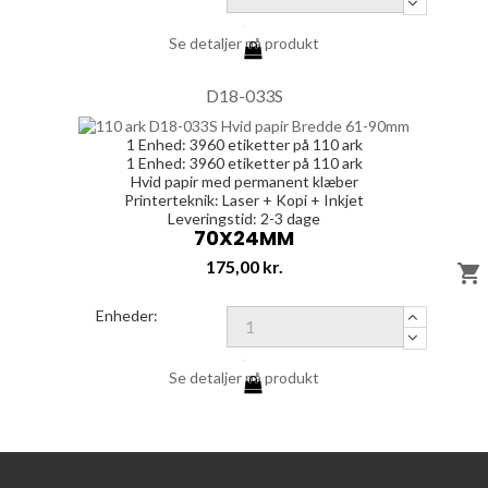
Se detaljer på produkt
D18-033S
1 Enhed:
3960
etiketter på 110 ark
1 Enhed:
3960
etiketter på 110 ark
Hvid papir med permanent klæber
Printerteknik: Laser + Kopi + Inkjet
Leveringstid: 2-3 dage
70X24MM
Pris
175,00 kr.

Enheder:
Se detaljer på produkt