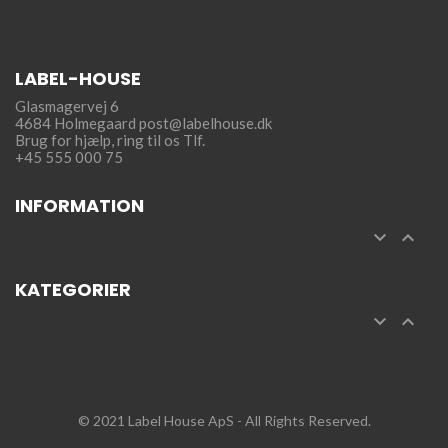
LABEL-HOUSE
Glasmagervej 6
4684 Holmegaard
post@labelhouse.dk
Brug for hjælp,
ring til os Tlf.
+45 555 000 75
INFORMATION


KATEGORIER


© 2021 Label House ApS
- All Rights Reserved.