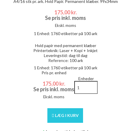
A4/16 stk pr. ark. Hvid Papir. Permanent klæber. 99x34mm
175,00 kr.
Se pris inkl. moms
Ekskl. moms
1 Enhed:
1760
etiketter på 100 ark
Hvid papir med permanent klæber
Printerteknik: Laser + Kopi + Inkjet
Leveringstid: dag til dag
Reference:
100 ark
1 Enhed:
1760
etiketter på 100 ark
Pris pr. enhed
Enheder
175,00 kr.
Se pris inkl. moms
Ekskl. moms
LÆG I KURV