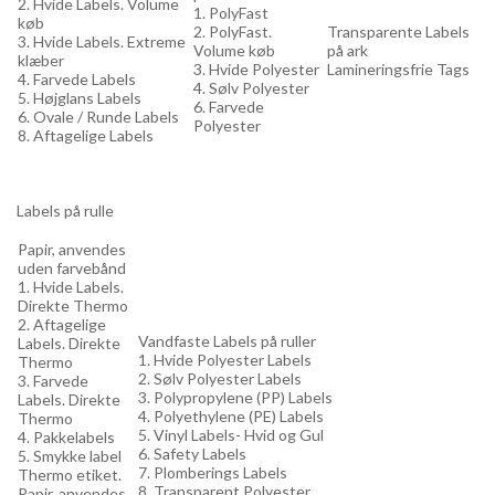
2. Hvide Labels. Volume
1. PolyFast
køb
2. PolyFast.
Transparente Labels
3. Hvide Labels. Extreme
Volume køb
på ark
klæber
3. Hvide Polyester
Lamineringsfrie Tags
4. Farvede Labels
4. Sølv Polyester
5. Højglans Labels
6. Farvede
6. Ovale / Runde Labels
Polyester
8. Aftagelige Labels
Labels på rulle
Papir, anvendes
uden farvebånd
1. Hvide Labels.
Direkte Thermo
2. Aftagelige
Vandfaste Labels på ruller
Labels. Direkte
1. Hvide Polyester Labels
Thermo
2. Sølv Polyester Labels
3. Farvede
3. Polypropylene (PP) Labels
Labels. Direkte
4. Polyethylene (PE) Labels
Thermo
5. Vinyl Labels- Hvid og Gul
4. Pakkelabels
6. Safety Labels
5. Smykke label
7. Plomberings Labels
Thermo etiket.
8. Transparent Polyester
Papir, anvendes