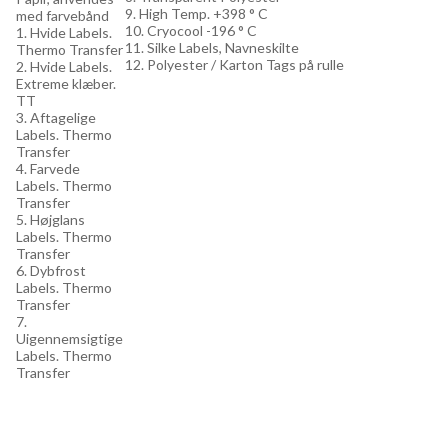
9. High Temp. +398 ° C
med farvebånd
10. Cryocool -196 ° C
1. Hvide Labels.
11. Silke Labels, Navneskilte
Thermo Transfer
12. Polyester / Karton Tags på rulle
2. Hvide Labels.
Extreme klæber.
TT
3. Aftagelige
Labels. Thermo
Transfer
4. Farvede
Labels. Thermo
Transfer
5. Højglans
Labels. Thermo
Transfer
6. Dybfrost
Labels. Thermo
Transfer
7.
Uigennemsigtige
Labels. Thermo
Transfer