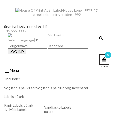
Etiket-og
stregkodeløsninger
siden 1992
Brug for hjælp,
ring til os Tlf.
+45 555 000 75
Min konto
Select Language
▼
LOG IND
0
Kurv

Menu
TheFinder
Søg labels på A4 ark
Søg labels på rulle
Søg farvebånd
Labels på ark
Papir Labels på ark
Vandfaste Labels
1. Hvide Labels
på ark