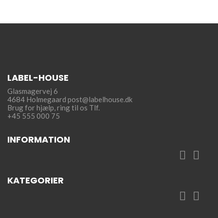
LABEL-HOUSE
Glasmagervej 6
4684 Holmegaard
post@labelhouse.dk
Brug for hjælp,
ring til os Tlf.
+45 555 000 75
INFORMATION


KATEGORIER

