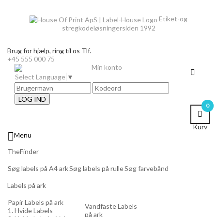
Etiket-og
stregkodeløsninger
siden 1992
Brug for hjælp,
ring til os Tlf.
+45 555 000 75
Min konto
Select Language
▼
LOG IND
0
Kurv

Menu
TheFinder
Søg labels på A4 ark
Søg labels på rulle
Søg farvebånd
Labels på ark
Papir Labels på ark
Vandfaste Labels
1. Hvide Labels
på ark