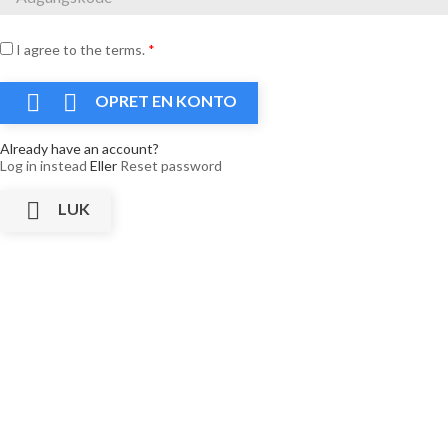
I agree to the terms.
*


OPRET EN KONTO
Already have an account?
Log in instead
Eller
Reset password

LUK