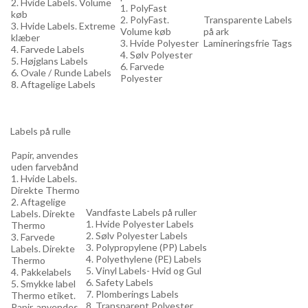
2. Hvide Labels. Volume
1. PolyFast
køb
2. PolyFast.
Transparente Labels
3. Hvide Labels. Extreme
Volume køb
på ark
klæber
3. Hvide Polyester
Lamineringsfrie Tags
4. Farvede Labels
4. Sølv Polyester
5. Højglans Labels
6. Farvede
6. Ovale / Runde Labels
Polyester
8. Aftagelige Labels
Labels på rulle
Papir, anvendes
uden farvebånd
1. Hvide Labels.
Direkte Thermo
2. Aftagelige
Vandfaste Labels på ruller
Labels. Direkte
1. Hvide Polyester Labels
Thermo
2. Sølv Polyester Labels
3. Farvede
3. Polypropylene (PP) Labels
Labels. Direkte
4. Polyethylene (PE) Labels
Thermo
5. Vinyl Labels- Hvid og Gul
4. Pakkelabels
6. Safety Labels
5. Smykke label
7. Plomberings Labels
Thermo etiket.
8. Transparent Polyester
Papir, anvendes