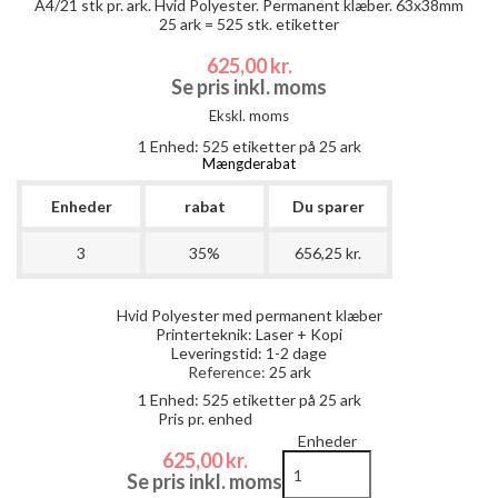
A4/21 stk pr. ark. Hvid Polyester. Permanent klæber. 63x38mm
25 ark = 525 stk. etiketter
625,00 kr.
Se pris inkl. moms
Ekskl. moms
1 Enhed:
525
etiketter på 25 ark
Mængderabat
Enheder
rabat
Du sparer
3
35%
656,25 kr.
Hvid Polyester med permanent klæber
Printerteknik: Laser + Kopi
Leveringstid: 1-2 dage
Reference:
25 ark
1 Enhed:
525
etiketter på 25 ark
Pris pr. enhed
Enheder
625,00 kr.
Se pris inkl. moms