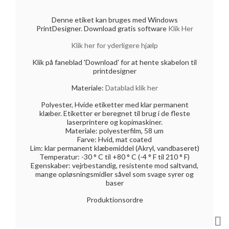
Denne etiket kan bruges med Windows
PrintDesigner. Download gratis software
Klik Her
Klik her for yderligere hjælp
Klik på faneblad 'Download' for at hente skabelon til
printdesigner
Materiale:
Datablad klik her
Polyester, Hvide etiketter med klar permanent
klæber. Etiketter er beregnet til brug i de fleste
laserprintere og kopimaskiner.
Materiale: polyesterfilm, 58 um
Farve: Hvid, mat coated
Lim: klar permanent klæbemiddel (Akryl, vandbaseret)
Temperatur: -30 ° C til +80 ° C (-4 ° F til 210 ° F)
Egenskaber: vejrbestandig, resistente mod saltvand,
mange opløsningsmidler såvel som svage syrer og
baser
Produktionsordre
