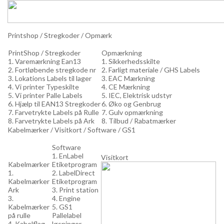
Printshop / Stregkoder / Opmærk
PrintShop / Stregkoder
Opmærkning
1. Varemærkning Ean13
1. Sikkerhedsskilte
2. Fortløbende stregkode nr
2. Farligt materiale / GHS Labels
3. Lokations Labels til lager
3. EAC Mærkning
4. Vi printer Typeskilte
4. CE Mærkning
5. Vi printer Palle Labels
5. IEC, Elektrisk udstyr
6. Hjælp til EAN13 Stregkoder
6. Øko og Genbrug
7. Farvetrykte Labels på Rulle
7. Gulv opmærkning
8. Farvetrykte Labels på Ark
8. Tilbud / Rabatmærker
Kabelmærker / Visitkort / Software / GS1
Software
1. EnLabel
Visitkort
Kabelmærker
Etiketprogram
1.
2. LabelDirect
Kabelmærker
Etiketprogram
Ark
3. Print station
3.
4. Engine
Kabelmærker
5. GS1
på rulle
Pallelabel
4. Kabelflag
løsninger