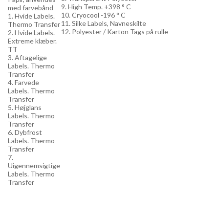
9. High Temp. +398 ° C
med farvebånd
10. Cryocool -196 ° C
1. Hvide Labels.
11. Silke Labels, Navneskilte
Thermo Transfer
12. Polyester / Karton Tags på rulle
2. Hvide Labels.
Extreme klæber.
TT
3. Aftagelige
Labels. Thermo
Transfer
4. Farvede
Labels. Thermo
Transfer
5. Højglans
Labels. Thermo
Transfer
6. Dybfrost
Labels. Thermo
Transfer
7.
Uigennemsigtige
Labels. Thermo
Transfer