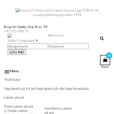
Etiket-og
stregkodeløsninger
siden 1992
Brug for hjælp,
ring til os Tlf.
+45 555 000 75
Min konto
Select Language
▼
LOG IND
0
Kurv

Menu
TheFinder
Søg labels på A4 ark
Søg labels på rulle
Søg farvebånd
Labels på ark
Papir Labels på ark
Vandfaste Labels
1. Hvide Labels
på ark