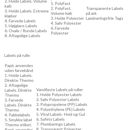
2. Hvide Labels. Volume
1. PolyFast
køb
2. PolyFast.
Transparente Labels
3. Hvide Labels. Extreme
Volume køb
på ark
klæber
3. Hvide Polyester
Lamineringsfrie Tags
4. Farvede Labels
4. Sølv Polyester
5. Højglans Labels
6. Farvede
6. Ovale / Runde Labels
Polyester
8. Aftagelige Labels
Labels på rulle
Papir, anvendes
uden farvebånd
1. Hvide Labels.
Direkte Thermo
2. Aftagelige
Vandfaste Labels på ruller
Labels. Direkte
1. Hvide Polyester Labels
Thermo
2. Sølv Polyester Labels
3. Farvede
3. Polypropylene (PP) Labels
Labels. Direkte
4. Polyethylene (PE) Labels
Thermo
5. Vinyl Labels- Hvid og Gul
4. Pakkelabels
6. Safety Labels
5. Smykke label
7. Plomberings Labels
Thermo etiket.
8. Transparent Polyester
Papir, anvendes