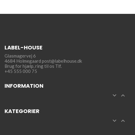
LABEL-HOUSE
Glasmagervej 6
4684 Holmegaard
post@labelhouse.dk
Brug for hjælp,
ring til os Tlf.
+45 555 000 75
INFORMATION


KATEGORIER

