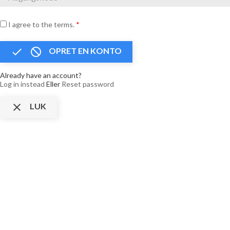
I agree to the terms.
*


OPRET EN KONTO
Already have an account?
Log in instead
Eller
Reset password

LUK