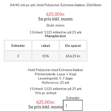
A4/45 stk pr. ark. Hvid Polyester. Extreme klæber. 20x54mm
625,00 kr.
Se pris inkl. moms
Ekskl. moms
1 Enhed:
1125
etiketter på 25 ark
Mængderabat
Enheder
rabat
Du sparer
3
35%
656,25 kr.
Hvid Polyester med Extreme klæber
Printerteknik: Laser + Kopi
Leveringstid: 5-7 dage
Reference:
25 ark
1 Enhed:
1125
etiketter på 25 ark
Pris pr. enhed
Enheder
625,00 kr.
Se pris inkl. moms