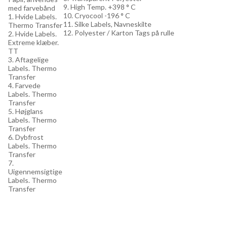
9. High Temp. +398 ° C
med farvebånd
10. Cryocool -196 ° C
1. Hvide Labels.
11. Silke Labels, Navneskilte
Thermo Transfer
12. Polyester / Karton Tags på rulle
2. Hvide Labels.
Extreme klæber.
TT
3. Aftagelige
Labels. Thermo
Transfer
4. Farvede
Labels. Thermo
Transfer
5. Højglans
Labels. Thermo
Transfer
6. Dybfrost
Labels. Thermo
Transfer
7.
Uigennemsigtige
Labels. Thermo
Transfer