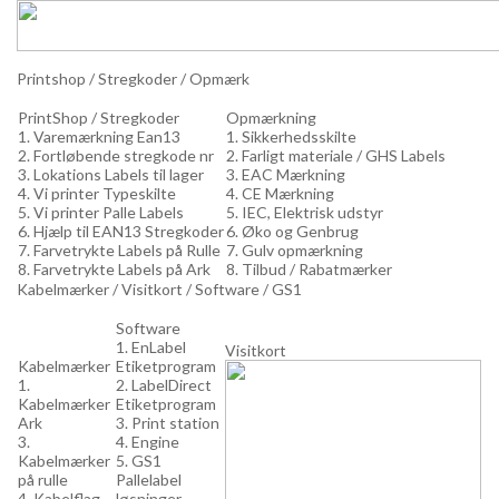
Printshop / Stregkoder / Opmærk
PrintShop / Stregkoder
Opmærkning
1. Varemærkning Ean13
1. Sikkerhedsskilte
2. Fortløbende stregkode nr
2. Farligt materiale / GHS Labels
3. Lokations Labels til lager
3. EAC Mærkning
4. Vi printer Typeskilte
4. CE Mærkning
5. Vi printer Palle Labels
5. IEC, Elektrisk udstyr
6. Hjælp til EAN13 Stregkoder
6. Øko og Genbrug
7. Farvetrykte Labels på Rulle
7. Gulv opmærkning
8. Farvetrykte Labels på Ark
8. Tilbud / Rabatmærker
Kabelmærker / Visitkort / Software / GS1
Software
1. EnLabel
Visitkort
Kabelmærker
Etiketprogram
1.
2. LabelDirect
Kabelmærker
Etiketprogram
Ark
3. Print station
3.
4. Engine
Kabelmærker
5. GS1
på rulle
Pallelabel
4. Kabelflag
løsninger