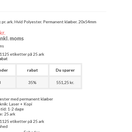
 pr. ark. Hvid Polyester. Permanent klæber. 20x54mm
kr.
 inkl. moms
ms
1125
etiketter på 25 ark
abat
eder
rabat
Du sparer
3
35%
551,25 kr.
yester med permanent klæber
knik: Laser + Kopi
tid: 1-2 dage
e:
25 ark
1125
etiketter på 25 ark
enhed