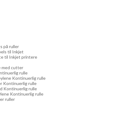
s på ruller
els til Inkjet
e til Inkjet printere
re med cutter
ntinuerlig rulle
ylene Kontinuerlig rulle
r Kontinuerlig rulle
d Kontinuerlig rulle
lene Kontinuerlig rulle
er ruller