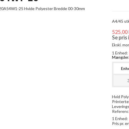
A4/45 stk
525,00 
Se pris
Ekskl. mo
1 Enhed:
Mængder
Enh
Hvid Pol
Printerte
Leverings
Referenc
1 Enhed:
Pris pr. 