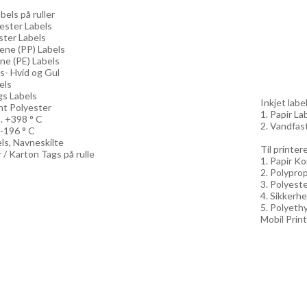
els på ruller
yester Labels
ster Labels
lene (PP) Labels
ne (PE) Labels
ls- Hvid og Gul
els
gs Labels
Inkjet label
nt Polyester
1. Papir Lab
. +398 ° C
2. Vandfast
 -196 ° C
els, Navneskilte
Til printe
 / Karton Tags på rulle
1. Papir Ko
2. Polyprop
3. Polyeste
4. Sikkerhe
5. Polyethy
Mobil Print