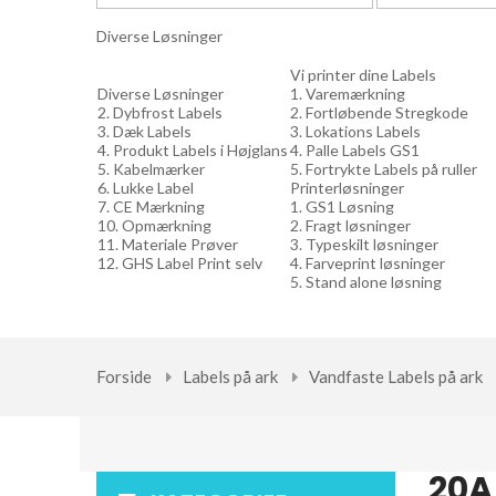
Diverse Løsninger
Vi printer dine Labels
Diverse Løsninger
1. Varemærkning
2. Dybfrost Labels
2. Fortløbende Stregkode
3. Dæk Labels
3. Lokations Labels
4. Produkt Labels i Højglans
4. Palle Labels GS1
5. Kabelmærker
5. Fortrykte Labels på ruller
6. Lukke Label
Printerløsninger
7. CE Mærkning
1. GS1 Løsning
10. Opmærkning
2. Fragt løsninger
11. Materiale Prøver
3. Typeskilt løsninger
12. GHS Label Print selv
4. Farveprint løsninger
5. Stand alone løsning
Forside
Labels på ark
Vandfaste Labels på ark
20A