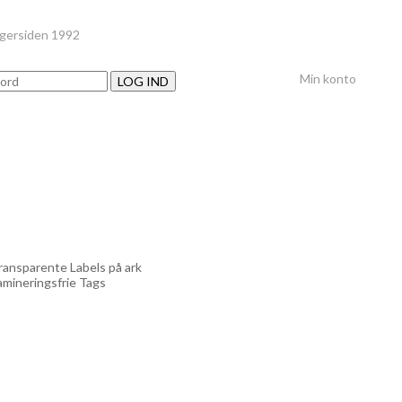
nger
siden 1992
Min konto
LOG IND
ransparente Labels på ark
amineringsfrie Tags