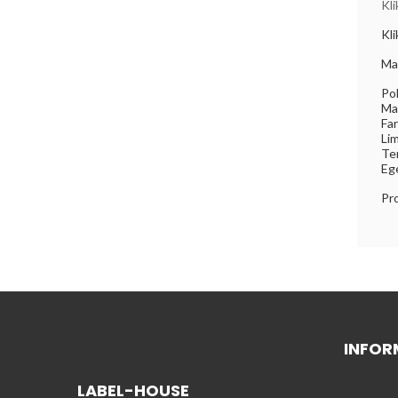
Kli
Kli
Ma
Pol
Mat
Fa
Li
Tem
Eg
Pr
INFOR
LABEL-HOUSE