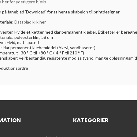
k her for yderligere hjælp
k på faneblad 'Download' for at hente skabelon til printdesigner
teriale:
Datablad klik her
yester, Hvide etiketter med klar permanent klæber. Etiketter er beregnet 
eriale: polyesterfilm, 58 um
rve: Hvid, mat coated
m: klar permanent klæbemiddel (Akryl, vandbaseret)
peratur: -30 ° C til +80 ° C (-4 ° F til 210 ° F)
enskaber: vejrbestandig, resistente mod saltvand, mange opløsningsmidl
oduktionsordre
MATION
KATEGORIER