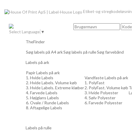
Etiket-og stregkodeløsni
Select Language
▼
TheFinder
Søg labels på A4 ark
Søg labels på rulle
Søg farvebånd
Labels på ark
Papir Labels på ark
1. Hvide Labels
Vandfaste Labels på ark
2. Hvide Labels. Volume køb
1. PolyFast
3. Hvide Labels. Extreme klæber
2. PolyFast. Volume køb
T
4. Farvede Labels
3. Hvide Polyester
L
5. Højglans Labels
4. Sølv Polyester
6. Ovale / Runde Labels
6. Farvede Polyester
8. Aftagelige Labels
Labels på rulle