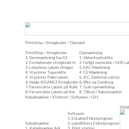
Printshop / Stregkoder / Opmærk
PrintShop / Stregkoder
Opmærkning
1. Varemærkning Ean13
1. Sikkerhedsskilte
2. Fortløbende stregkode nr
2. Farligt materiale / GHS L
3. Lokations Labels til lager
3. EAC Mærkning
4. Vi printer Typeskilte
4. CE Mærkning
5. Vi printer Palle Labels
5. IEC, Elektrisk udstyr
6. Hjælp til EAN13 Stregkoder
6. Øko og Genbrug
7. Farvetrykte Labels på Rulle
7. Gulv opmærkning
8. Farvetrykte Labels på Ark
8. Tilbud / Rabatmærker
Kabelmærker / Visitkort / Software / GS1
Visit
Software
1. EnLabel Etiketprogram
Kabelmærker
2. LabelDirect Etiketprogram
1. Kabelmærker Ark
3. Print station