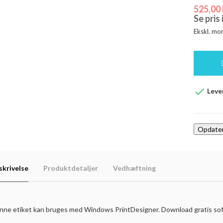
525,00 
Se pris
Ekskl. mo

Lever
skrivelse
Produktdetaljer
Vedhæftning
nne etiket kan bruges med Windows PrintDesigner. Download gratis s