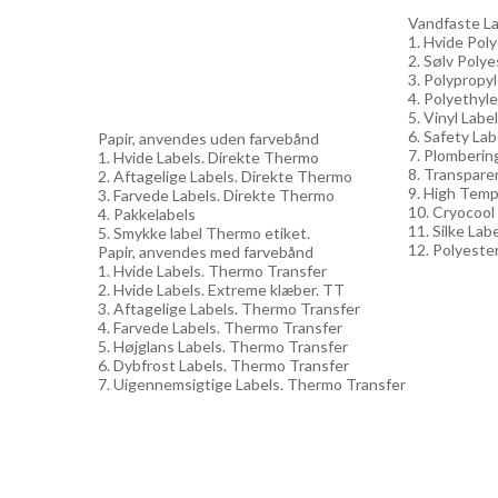
Vandfaste Lab
1. Hvide Pol
2. Sølv Polye
3. Polypropy
4. Polyethyle
5. Vinyl Labe
6. Safety Lab
Papir, anvendes uden farvebånd
7. Plomberin
1. Hvide Labels. Direkte Thermo
8. Transpare
2. Aftagelige Labels. Direkte Thermo
9. High Temp
3. Farvede Labels. Direkte Thermo
10. Cryocool
4. Pakkelabels
11. Silke Lab
5. Smykke label Thermo etiket.
12. Polyester
Papir, anvendes med farvebånd
1. Hvide Labels. Thermo Transfer
2. Hvide Labels. Extreme klæber. TT
3. Aftagelige Labels. Thermo Transfer
4. Farvede Labels. Thermo Transfer
5. Højglans Labels. Thermo Transfer
6. Dybfrost Labels. Thermo Transfer
7. Uigennemsigtige Labels. Thermo Transfer