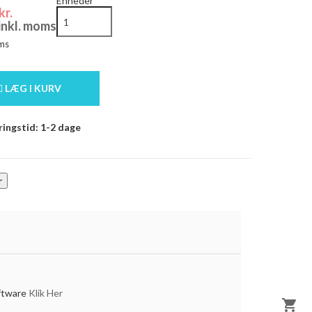
Enheder
kr.
 inkl. moms
ms
LÆG I KURV
ingstid: 1-2 dage
oftware
Klik Her
