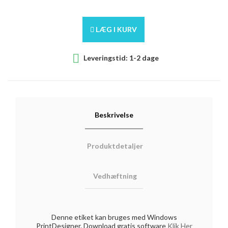
LÆG I KURV

Leveringstid: 1-2 dage
Beskrivelse
Produktdetaljer
Vedhæftning
Denne etiket kan bruges med Windows
PrintDesigner. Download gratis software
Klik Her