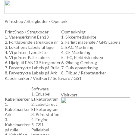
Printshop / Stregkoder / Opmærk
PrintShop / Stregkoder
Opmærkning
1. Varemærkning Ean13
1. Sikkerhedsskilte
2. Fortløbende stregkode nr
2. Farligt materiale / GHS Labels
3. Lokations Labels til lager
3. EAC Mærkning
4. Vi printer Typeskilte
4. CE Mærkning
5. Vi printer Palle Labels
5. IEC, Elektrisk udstyr
6. Hjælp til EAN13 Stregkoder
6. Øko og Genbrug
7. Farvetrykte Labels på Rulle
7. Gulv opmærkning
8. Farvetrykte Labels på Ark
8. Tilbud / Rabatmærker
Kabelmærker / Visitkort / Software / GS1
Software
1. EnLabel
Visitkort
Kabelmærker
Etiketprogram
1.
2. LabelDirect
Kabelmærker
Etiketprogram
Ark
3. Print station
3.
4. Engine
Kabelmærker
5. GS1
på rulle
Pallelabel
4. Kabelflag
løsninger