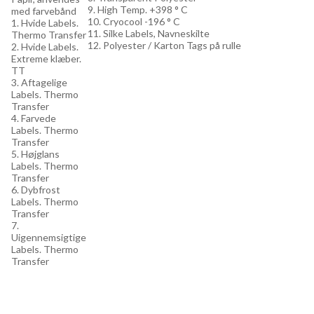
9. High Temp. +398 ° C
med farvebånd
10. Cryocool -196 ° C
1. Hvide Labels.
11. Silke Labels, Navneskilte
Thermo Transfer
12. Polyester / Karton Tags på rulle
2. Hvide Labels.
Extreme klæber.
TT
3. Aftagelige
Labels. Thermo
Transfer
4. Farvede
Labels. Thermo
Transfer
5. Højglans
Labels. Thermo
Transfer
6. Dybfrost
Labels. Thermo
Transfer
7.
Uigennemsigtige
Labels. Thermo
Transfer