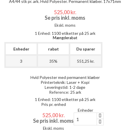
A4/44 stk pr. ark. Hvid Polyester. Permanent klæber. 17x71mm
525,00 kr.
Se pris inkl. moms
Ekskl. moms
1 Enhed:
1100
etiketter på 25 ark
Mængderabat
Enheder
rabat
Du sparer
3
35%
551,25 kr.
Hvid Polyester med permanent klæber
Printerteknik: Laser + Kopi
Leveringstid: 1-2 dage
Reference:
25 ark
1 Enhed:
1100
etiketter på 25 ark
Pris pr. enhed
Enheder
525,00 kr.
Se pris inkl. moms
Ekskl. moms