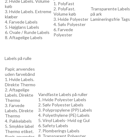
2. Hvide Labels. Volume
1. PolyFast
køb
2. PolyFast.
Transparente Labels
3. Hvide Labels. Extreme
Volume køb
på ark
klæber
3. Hvide Polyester
Lamineringsfrie Tags
4. Farvede Labels
4. Sølv Polyester
5. Højglans Labels
6. Farvede
6. Ovale / Runde Labels
Polyester
8. Aftagelige Labels
Labels på rulle
Papir, anvendes
uden farvebånd
1. Hvide Labels.
Direkte Thermo
2. Aftagelige
Vandfaste Labels på ruller
Labels. Direkte
1. Hvide Polyester Labels
Thermo
2. Sølv Polyester Labels
3. Farvede
3. Polypropylene (PP) Labels
Labels. Direkte
4. Polyethylene (PE) Labels
Thermo
5. Vinyl Labels- Hvid og Gul
4. Pakkelabels
6. Safety Labels
5. Smykke label
7. Plomberings Labels
Thermo etiket.
8. Transparent Polyester
Papir, anvendes