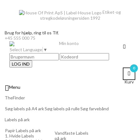
Etiket-og
stregkodeløsninger
siden 1992
Brug for hjælp,
ring til os Tlf.
+45 555 000 75
Min konto
Select Language
▼
LOG IND
0
Kurv

Menu
TheFinder
Søg labels på A4 ark
Søg labels på rulle
Søg farvebånd
Labels på ark
Papir Labels på ark
Vandfaste Labels
1. Hvide Labels
på ark