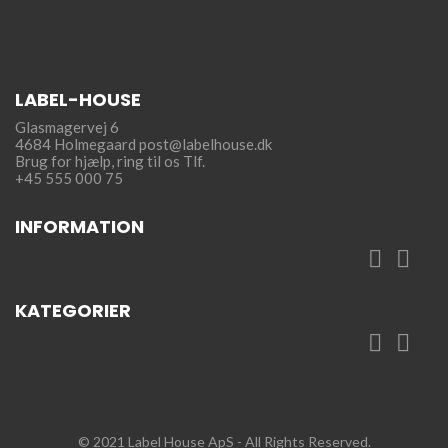
LABEL-HOUSE
Glasmagervej 6
4684 Holmegaard
post@labelhouse.dk
Brug for hjælp,
ring til os Tlf.
+45 555 000 75
INFORMATION


KATEGORIER


© 2021 Label House ApS
- All Rights Reserved.