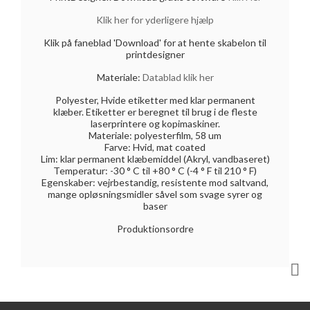
Klik her for yderligere hjælp
Klik på faneblad 'Download' for at hente skabelon til
printdesigner
Materiale:
Datablad klik her
Polyester, Hvide etiketter med klar permanent
klæber. Etiketter er beregnet til brug i de fleste
laserprintere og kopimaskiner.
Materiale: polyesterfilm, 58 um
Farve: Hvid, mat coated
Lim: klar permanent klæbemiddel (Akryl, vandbaseret)
Temperatur: -30 ° C til +80 ° C (-4 ° F til 210 ° F)
Egenskaber: vejrbestandig, resistente mod saltvand,
mange opløsningsmidler såvel som svage syrer og
baser
Produktionsordre
