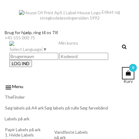
Etiket-og
stregkodeløsninger
siden 1992
Brug for hjælp,
ring til os Tlf.
+45 555 000 75
Min konto
Select Language
▼
LOG IND
0
Kurv

Menu
TheFinder
Søg labels på A4 ark
Søg labels på rulle
Søg farvebånd
Labels på ark
Papir Labels på ark
Vandfaste Labels
1. Hvide Labels
på ark