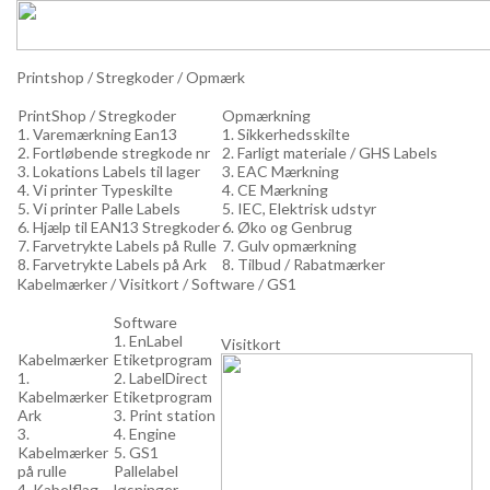
Printshop / Stregkoder / Opmærk
PrintShop / Stregkoder
Opmærkning
1. Varemærkning Ean13
1. Sikkerhedsskilte
2. Fortløbende stregkode nr
2. Farligt materiale / GHS Labels
3. Lokations Labels til lager
3. EAC Mærkning
4. Vi printer Typeskilte
4. CE Mærkning
5. Vi printer Palle Labels
5. IEC, Elektrisk udstyr
6. Hjælp til EAN13 Stregkoder
6. Øko og Genbrug
7. Farvetrykte Labels på Rulle
7. Gulv opmærkning
8. Farvetrykte Labels på Ark
8. Tilbud / Rabatmærker
Kabelmærker / Visitkort / Software / GS1
Software
1. EnLabel
Visitkort
Kabelmærker
Etiketprogram
1.
2. LabelDirect
Kabelmærker
Etiketprogram
Ark
3. Print station
3.
4. Engine
Kabelmærker
5. GS1
på rulle
Pallelabel
4. Kabelflag
løsninger