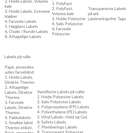
2. Hvide Labels. Volume
1. PolyFast
køb
2. PolyFast.
Transparente Labels
3. Hvide Labels. Extreme
Volume køb
på ark
klæber
3. Hvide Polyester
Lamineringsfrie Tags
4. Farvede Labels
4. Sølv Polyester
5. Højglans Labels
6. Farvede
6. Ovale / Runde Labels
Polyester
8. Aftagelige Labels
Labels på rulle
Papir, anvendes
uden farvebånd
1. Hvide Labels.
Direkte Thermo
2. Aftagelige
Vandfaste Labels på ruller
Labels. Direkte
1. Hvide Polyester Labels
Thermo
2. Sølv Polyester Labels
3. Farvede
3. Polypropylene (PP) Labels
Labels. Direkte
4. Polyethylene (PE) Labels
Thermo
5. Vinyl Labels- Hvid og Gul
4. Pakkelabels
6. Safety Labels
5. Smykke label
7. Plomberings Labels
Thermo etiket.
8. Transparent Polyester
Papir, anvendes