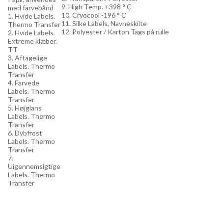
9. High Temp. +398 ° C
med farvebånd
10. Cryocool -196 ° C
1. Hvide Labels.
11. Silke Labels, Navneskilte
Thermo Transfer
12. Polyester / Karton Tags på rulle
2. Hvide Labels.
Extreme klæber.
TT
3. Aftagelige
Labels. Thermo
Transfer
4. Farvede
Labels. Thermo
Transfer
5. Højglans
Labels. Thermo
Transfer
6. Dybfrost
Labels. Thermo
Transfer
7.
Uigennemsigtige
Labels. Thermo
Transfer