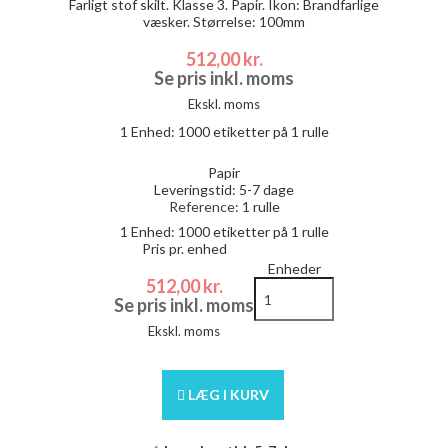
Farligt stof skilt. Klasse 3. Papir. Ikon: Brandfarlige
væsker. Størrelse: 100mm
512,00 kr.
Se pris inkl. moms
Ekskl. moms
1 Enhed:
1000
etiketter på 1 rulle
Papir
Leveringstid: 5-7 dage
Reference:
1 rulle
1 Enhed:
1000
etiketter på 1 rulle
Pris pr. enhed
Enheder
512,00 kr.
Se pris inkl. moms
Ekskl. moms
LÆG I KURV