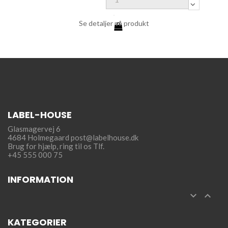
Se detaljer på produkt
LABEL-HOUSE
Glasmagervej 6
4684 Holmegaard
post@labelhouse.dk
Brug for hjælp,
ring til os Tlf.
+45 555 000 75
INFORMATION


KATEGORIER