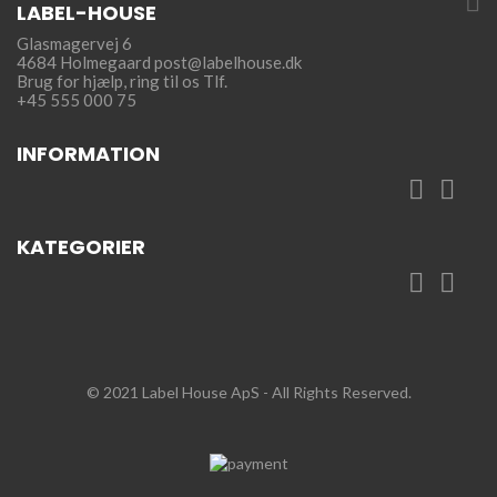

LABEL-HOUSE
Glasmagervej 6
4684 Holmegaard
post@labelhouse.dk
Brug for hjælp,
ring til os Tlf.
+45 555 000 75
INFORMATION


KATEGORIER


© 2021 Label House ApS
- All Rights Reserved.