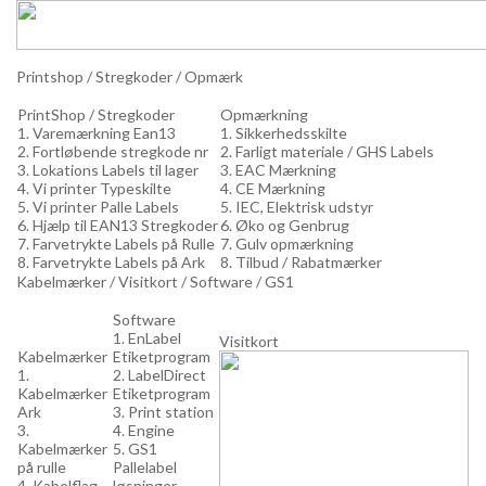
Printshop / Stregkoder / Opmærk
PrintShop / Stregkoder
Opmærkning
1. Varemærkning Ean13
1. Sikkerhedsskilte
2. Fortløbende stregkode nr
2. Farligt materiale / GHS Labels
3. Lokations Labels til lager
3. EAC Mærkning
4. Vi printer Typeskilte
4. CE Mærkning
5. Vi printer Palle Labels
5. IEC, Elektrisk udstyr
6. Hjælp til EAN13 Stregkoder
6. Øko og Genbrug
7. Farvetrykte Labels på Rulle
7. Gulv opmærkning
8. Farvetrykte Labels på Ark
8. Tilbud / Rabatmærker
Kabelmærker / Visitkort / Software / GS1
Software
1. EnLabel
Visitkort
Kabelmærker
Etiketprogram
1.
2. LabelDirect
Kabelmærker
Etiketprogram
Ark
3. Print station
3.
4. Engine
Kabelmærker
5. GS1
på rulle
Pallelabel
4. Kabelflag
løsninger