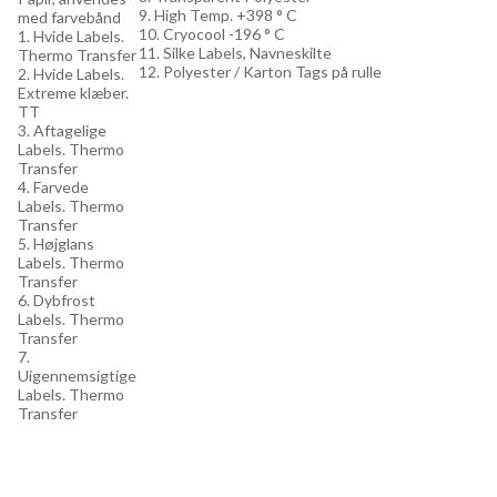
9. High Temp. +398 ° C
med farvebånd
10. Cryocool -196 ° C
1. Hvide Labels.
11. Silke Labels, Navneskilte
Thermo Transfer
12. Polyester / Karton Tags på rulle
2. Hvide Labels.
Extreme klæber.
TT
3. Aftagelige
Labels. Thermo
Transfer
4. Farvede
Labels. Thermo
Transfer
5. Højglans
Labels. Thermo
Transfer
6. Dybfrost
Labels. Thermo
Transfer
7.
Uigennemsigtige
Labels. Thermo
Transfer