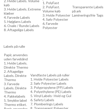
2. Hvide Labels. Volume
1. PolyFast
køb
2. PolyFast.
Transparente Labels
3. Hvide Labels. Extreme
Volume køb
på ark
klæber
3. Hvide Polyester
Lamineringsfrie Tags
4. Farvede Labels
4. Sølv Polyester
5. Højglans Labels
6. Farvede
6. Ovale / Runde Labels
Polyester
8. Aftagelige Labels
Labels på rulle
Papir, anvendes
uden farvebånd
1. Hvide Labels.
Direkte Thermo
2. Aftagelige
Vandfaste Labels på ruller
Labels. Direkte
1. Hvide Polyester Labels
Thermo
2. Sølv Polyester Labels
3. Farvede
3. Polypropylene (PP) Labels
Labels. Direkte
4. Polyethylene (PE) Labels
Thermo
5. Vinyl Labels- Hvid og Gul
4. Pakkelabels
6. Safety Labels
5. Smykke label
7. Plomberings Labels
Thermo etiket.
8. Transparent Polyester
Papir, anvendes