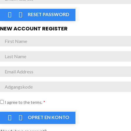


RESET PASSWORD
NEW ACCOUNT REGISTER
I agree to the terms.
*


OPRET EN KONTO