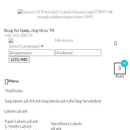
Etiket-og
stregkodeløsninger
siden 1992
Brug for hjælp,
ring til os Tlf.
+45 555 000 75
Min konto
Select Language
▼
LOG IND
0
Kurv

Menu
TheFinder
Søg labels på A4 ark
Søg labels på rulle
Søg farvebånd
Labels på ark
Papir Labels på ark
Vandfaste Labels
1. Hvide Labels
på ark