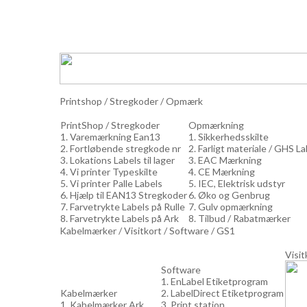
Printshop / Stregkoder / Opmærk
PrintShop / Stregkoder
Opmærkning
1. Varemærkning Ean13
1. Sikkerhedsskilte
2. Fortløbende stregkode nr
2. Farligt materiale / GHS L
3. Lokations Labels til lager
3. EAC Mærkning
4. Vi printer Typeskilte
4. CE Mærkning
5. Vi printer Palle Labels
5. IEC, Elektrisk udstyr
6. Hjælp til EAN13 Stregkoder
6. Øko og Genbrug
7. Farvetrykte Labels på Rulle
7. Gulv opmærkning
8. Farvetrykte Labels på Ark
8. Tilbud / Rabatmærker
Kabelmærker / Visitkort / Software / GS1
Visit
Software
1. EnLabel Etiketprogram
Kabelmærker
2. LabelDirect Etiketprogram
1. Kabelmærker Ark
3. Print station