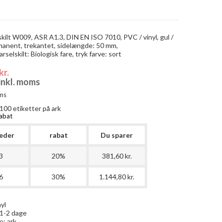
kilt W009, ASR A1.3, DIN EN ISO 7010, PVC / vinyl, gul /
manent, trekantet, sidelængde: 50 mm,
rselskilt: Biologisk fare, tryk farve: sort
kr.
 inkl. moms
ms
100
etiketter på ark
abat
eder
rabat
Du sparer
3
20%
381,60 kr.
6
30%
1.144,80 kr.
yl
:1-2 dage
e:
ark