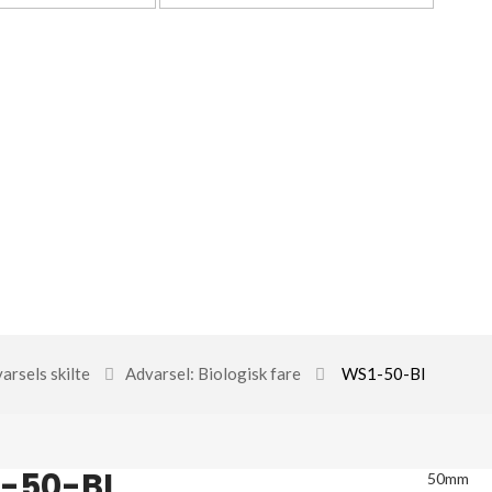
arsels skilte
Advarsel: Biologisk fare
WS1-50-BI
-50-BI
50mm