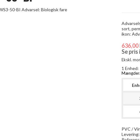
Advarsels
sort, per
ikon: Adva
636,00 
Se pris
Ekskl. mo
1 Enhed:
Mængder
Enh
PVC / Vin
Levering
Referenc