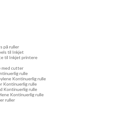
s på ruller
els til Inkjet
e til Inkjet printere
re med cutter
ntinuerlig rulle
ylene Kontinuerlig rulle
r Kontinuerlig rulle
d Kontinuerlig rulle
lene Kontinuerlig rulle
er ruller