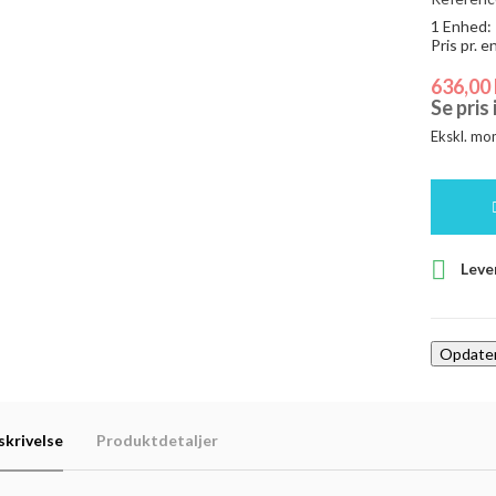
1 Enhed:
Pris pr. 
636,00 
Se pris
Ekskl. mo

Leve
skrivelse
Produktdetaljer