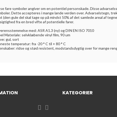
sse fare symboler angiver om en potentiel personskade. Disse advarsels
mboler. Dette accepteres i mange lande verden over. Advarselstegn, tre
t (den gule del skal tage op på mindst 50% af det samlede areal af tegn
sigtighed fra en bred vifte af potentielle farer.
overensstemmelse med: ASR A1.3 (ny) og DIN EN ISO 7010
el Materiale: selvklæbende vinyl film, 90 um
ve: gul, sort
neste temperatur: fra -20 ° C til + 80 ° C
enskaber: ridse og stød resistent, modstandsdygtig over for mange reng
MATION
KATEGORIER

