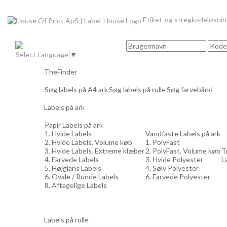
Etiket-og stregkodeløsni
Select Language
▼
TheFinder
Søg labels på A4 ark
Søg labels på rulle
Søg farvebånd
Labels på ark
Papir Labels på ark
1. Hvide Labels
Vandfaste Labels på ark
2. Hvide Labels. Volume køb
1. PolyFast
3. Hvide Labels. Extreme klæber
2. PolyFast. Volume køb
T
4. Farvede Labels
3. Hvide Polyester
L
5. Højglans Labels
4. Sølv Polyester
6. Ovale / Runde Labels
6. Farvede Polyester
8. Aftagelige Labels
Labels på rulle