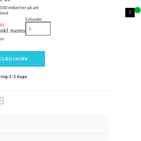
100
etiketter på ark
enhed
Enheder
kr.
 inkl. moms
ms
LÆG I KURV
ring:1-2 dage