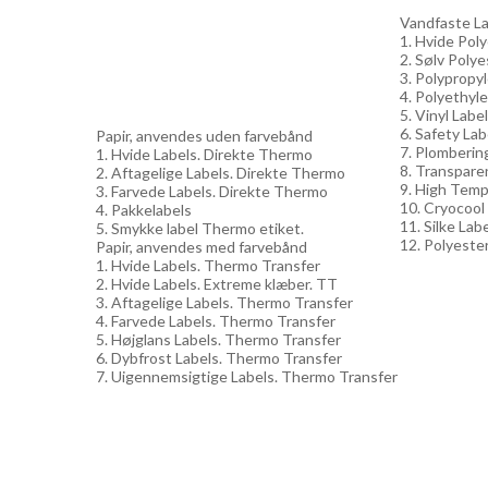
Vandfaste Lab
1. Hvide Pol
2. Sølv Polye
3. Polypropy
4. Polyethyle
5. Vinyl Labe
6. Safety Lab
Papir, anvendes uden farvebånd
7. Plomberin
1. Hvide Labels. Direkte Thermo
8. Transpare
2. Aftagelige Labels. Direkte Thermo
9. High Temp
3. Farvede Labels. Direkte Thermo
10. Cryocool
4. Pakkelabels
11. Silke Lab
5. Smykke label Thermo etiket.
12. Polyester
Papir, anvendes med farvebånd
1. Hvide Labels. Thermo Transfer
2. Hvide Labels. Extreme klæber. TT
3. Aftagelige Labels. Thermo Transfer
4. Farvede Labels. Thermo Transfer
5. Højglans Labels. Thermo Transfer
6. Dybfrost Labels. Thermo Transfer
7. Uigennemsigtige Labels. Thermo Transfer