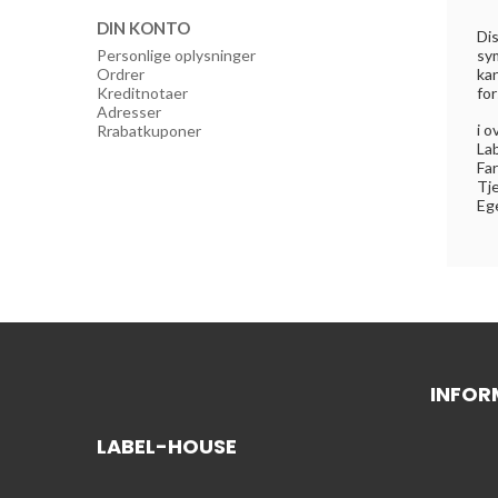
DIN KONTO
Di
Personlige oplysninger
sy
Ordrer
kan
Kreditnotaer
for
Adresser
i 
Rrabatkuponer
Lab
Far
Tje
Eg
INFOR
LABEL-HOUSE