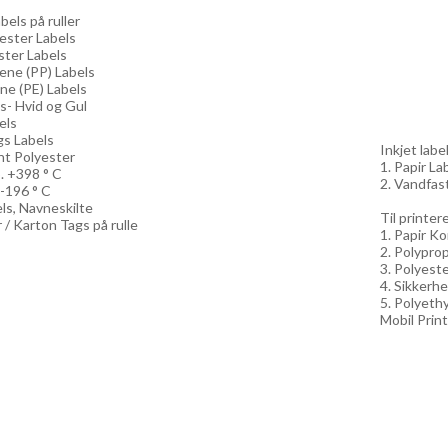
els på ruller
yester Labels
ster Labels
lene (PP) Labels
ne (PE) Labels
ls- Hvid og Gul
els
gs Labels
Inkjet label
nt Polyester
1. Papir Lab
. +398 ° C
2. Vandfast
 -196 ° C
els, Navneskilte
Til printe
 / Karton Tags på rulle
1. Papir Ko
2. Polyprop
3. Polyeste
4. Sikkerhe
5. Polyethy
Mobil Print