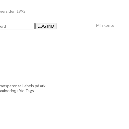
nger
siden 1992
Min konto
LOG IND
ransparente Labels på ark
amineringsfrie Tags