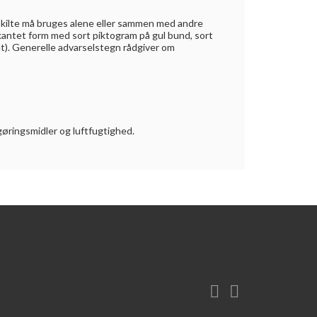
skilte må bruges alene eller sammen med andre
kantet form med sort piktogram på gul bund, sort
et). Generelle advarselstegn rådgiver om
øringsmidler og luftfugtighed.

