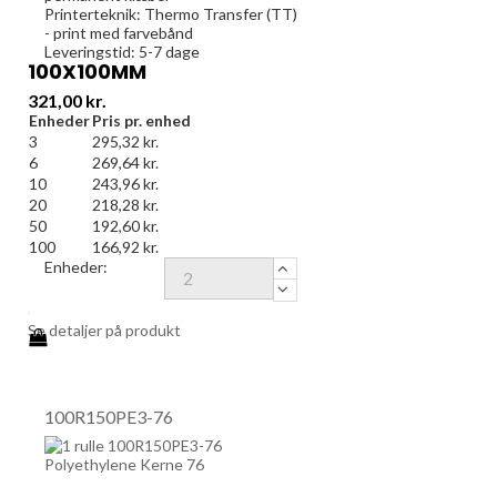
Printerteknik: Thermo Transfer (TT)
- print med farvebånd
Leveringstid: 5-7 dage
100X100MM
Pris
321,00 kr.
Enheder
Pris pr. enhed
3
295,32 kr.
6
269,64 kr.
10
243,96 kr.
20
218,28 kr.
50
192,60 kr.
100
166,92 kr.
Enheder:
Se detaljer på produkt
100R150PE3-76