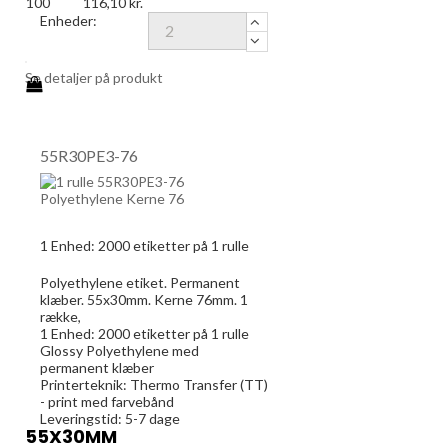
100
116,10 kr.
Enheder:
Se detaljer på produkt
55R30PE3-76
1 Enhed:
2000
etiketter på 1 rulle
Polyethylene etiket. Permanent
klæber. 55x30mm. Kerne 76mm. 1
række,
1 Enhed:
2000
etiketter på 1 rulle
Glossy Polyethylene med
permanent klæber
Printerteknik: Thermo Transfer (TT)
- print med farvebånd
Leveringstid: 5-7 dage
55X30MM