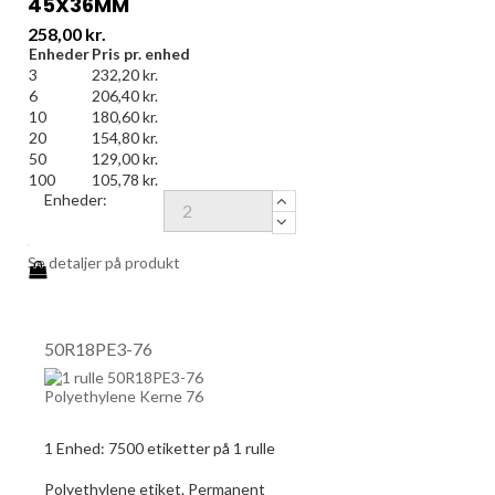
45X36MM
Pris
258,00 kr.
Enheder
Pris pr. enhed
3
232,20 kr.
6
206,40 kr.
10
180,60 kr.
20
154,80 kr.
50
129,00 kr.
100
105,78 kr.
Enheder:
Se detaljer på produkt
50R18PE3-76
1 Enhed:
7500
etiketter på 1 rulle
Polyethylene etiket. Permanent