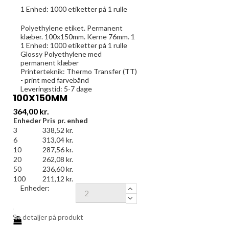
1 Enhed:
1000
etiketter på 1 rulle
Polyethylene etiket. Permanent
klæber. 100x150mm. Kerne 76mm. 1
1 Enhed:
1000
etiketter på 1 rulle
Glossy Polyethylene med
permanent klæber
Printerteknik: Thermo Transfer (TT)
- print med farvebånd
Leveringstid: 5-7 dage
100X150MM
Pris
364,00 kr.
Enheder
Pris pr. enhed
3
338,52 kr.
6
313,04 kr.
10
287,56 kr.
20
262,08 kr.
50
236,60 kr.
100
211,12 kr.
Enheder:
Se detaljer på produkt