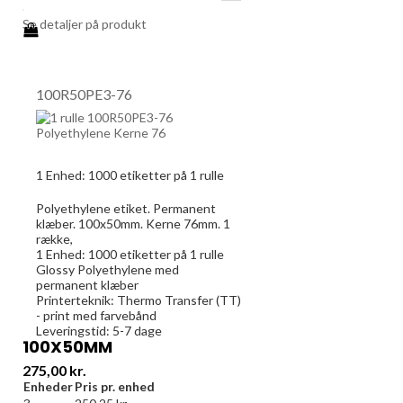
Se detaljer på produkt
100R50PE3-76
1 Enhed:
1000
etiketter på 1 rulle
Polyethylene etiket. Permanent
klæber. 100x50mm. Kerne 76mm. 1
række,
1 Enhed:
1000
etiketter på 1 rulle
Glossy Polyethylene med
permanent klæber
Printerteknik: Thermo Transfer (TT)
- print med farvebånd
Leveringstid: 5-7 dage
100X50MM
Pris
275,00 kr.
Enheder
Pris pr. enhed