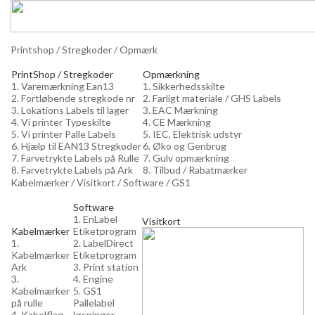
Printshop / Stregkoder / Opmærk
PrintShop / Stregkoder
Opmærkning
1. Varemærkning Ean13
1. Sikkerhedsskilte
2. Fortløbende stregkode nr
2. Farligt materiale / GHS Labels
3. Lokations Labels til lager
3. EAC Mærkning
4. Vi printer Typeskilte
4. CE Mærkning
5. Vi printer Palle Labels
5. IEC, Elektrisk udstyr
6. Hjælp til EAN13 Stregkoder
6. Øko og Genbrug
7. Farvetrykte Labels på Rulle
7. Gulv opmærkning
8. Farvetrykte Labels på Ark
8. Tilbud / Rabatmærker
Kabelmærker / Visitkort / Software / GS1
Software
1. EnLabel
Visitkort
Kabelmærker
Etiketprogram
1.
2. LabelDirect
Kabelmærker
Etiketprogram
Ark
3. Print station
3.
4. Engine
Kabelmærker
5. GS1
på rulle
Pallelabel
4. Kabelflag
løsninger