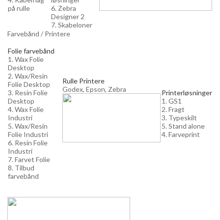
på rulle
6. Zebra
Designer 2
7. Skabeloner
Farvebånd / Printere
Folie farvebånd
1. Wax Folie
Desktop
2. Wax/Resin
Rulle Printere
Folie Desktop
Godex, Epson, Zebra
3. Resin Folie
Printerløsninger
Desktop
1. GS1
4. Wax Folie
2. Fragt
Industri
3. Typeskilt
5. Wax/Resin
5. Stand alone
Folie Industri
4. Farveprint
6. Resin Folie
Industri
7. Farvet Folie
8. Tilbud
farvebånd