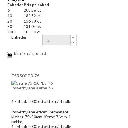
Enheder
Pris pr. enhed
6
208,26 kr.
10
182,52 kr.
20
156,78 kr.
50
131,04 kr.
100
105,30 kr.
Enheder:
Se detaljer på produkt
75R50PE3-76
1 Enhed:
1000
etiketter på 1 rulle
Polyethylene etiket. Permanent
klæber. 75x50mm. Kerne 76mm. 1
række,
1 Enhed:
1000
etiketter på 1 rulle