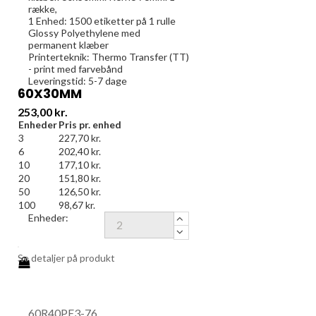
række,
1 Enhed:
1500
etiketter på 1 rulle
Glossy Polyethylene med
permanent klæber
Printerteknik: Thermo Transfer (TT)
- print med farvebånd
Leveringstid: 5-7 dage
60X30MM
Pris
253,00 kr.
Enheder
Pris pr. enhed
3
227,70 kr.
6
202,40 kr.
10
177,10 kr.
20
151,80 kr.
50
126,50 kr.
100
98,67 kr.
Enheder:
Se detaljer på produkt
60R40PE3-76