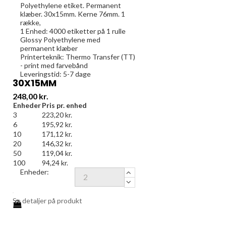
Polyethylene etiket. Permanent
klæber. 30x15mm. Kerne 76mm. 1
række,
1 Enhed:
4000
etiketter på 1 rulle
Glossy Polyethylene med
permanent klæber
Printerteknik: Thermo Transfer (TT)
- print med farvebånd
Leveringstid: 5-7 dage
30X15MM
Pris
248,00 kr.
Enheder
Pris pr. enhed
3
223,20 kr.
6
195,92 kr.
10
171,12 kr.
20
146,32 kr.
50
119,04 kr.
100
94,24 kr.
Enheder:
Se detaljer på produkt