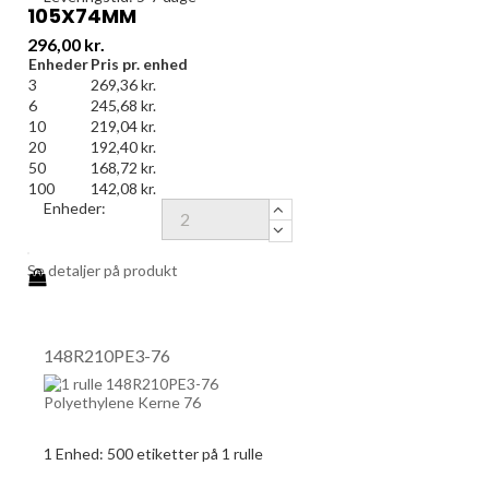
105X74MM
Pris
296,00 kr.
Enheder
Pris pr. enhed
3
269,36 kr.
6
245,68 kr.
10
219,04 kr.
20
192,40 kr.
50
168,72 kr.
100
142,08 kr.
Enheder:
Se detaljer på produkt
148R210PE3-76
1 Enhed:
500
etiketter på 1 rulle