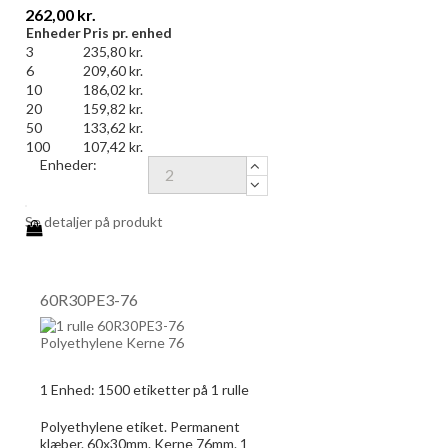
Pris
262,00 kr.
Enheder
Pris pr. enhed
3
235,80 kr.
6
209,60 kr.
10
186,02 kr.
20
159,82 kr.
50
133,62 kr.
100
107,42 kr.
Enheder:
Se detaljer på produkt
60R30PE3-76
1 Enhed:
1500
etiketter på 1 rulle
Polyethylene etiket. Permanent
klæber. 60x30mm. Kerne 76mm. 1