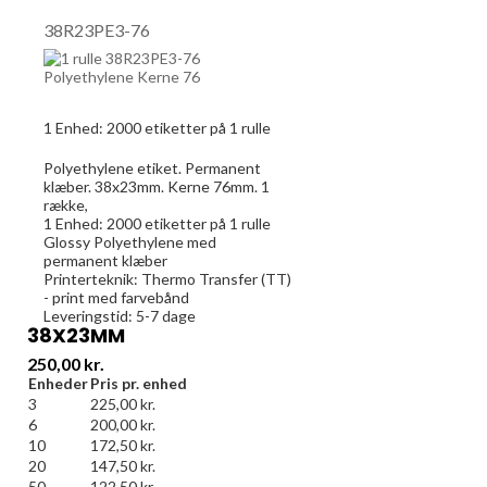
38R23PE3-76
1 Enhed:
2000
etiketter på 1 rulle
Polyethylene etiket. Permanent
klæber. 38x23mm. Kerne 76mm. 1
række,
1 Enhed:
2000
etiketter på 1 rulle
Glossy Polyethylene med
permanent klæber
Printerteknik: Thermo Transfer (TT)
- print med farvebånd
Leveringstid: 5-7 dage
38X23MM
Pris
250,00 kr.
Enheder
Pris pr. enhed
3
225,00 kr.
6
200,00 kr.
10
172,50 kr.
20
147,50 kr.
50
122,50 kr.