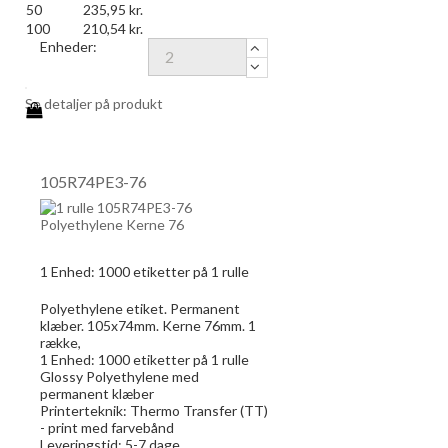
50
235,95 kr.
100
210,54 kr.
Enheder:
Se detaljer på produkt
105R74PE3-76
1 Enhed:
1000
etiketter på 1 rulle
Polyethylene etiket. Permanent
klæber. 105x74mm. Kerne 76mm. 1
række,
1 Enhed:
1000
etiketter på 1 rulle
Glossy Polyethylene med
permanent klæber
Printerteknik: Thermo Transfer (TT)
- print med farvebånd
Leveringstid: 5-7 dage