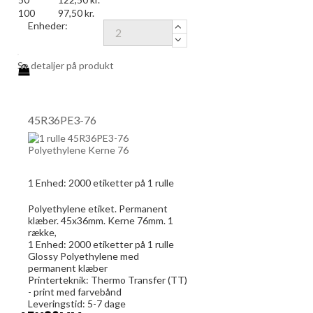
100
97,50 kr.
Enheder:
Se detaljer på produkt
45R36PE3-76
1 Enhed:
2000
etiketter på 1 rulle
Polyethylene etiket. Permanent
klæber. 45x36mm. Kerne 76mm. 1
række,
1 Enhed:
2000
etiketter på 1 rulle
Glossy Polyethylene med
permanent klæber
Printerteknik: Thermo Transfer (TT)
- print med farvebånd
Leveringstid: 5-7 dage