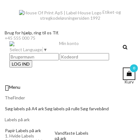
Etiket-og
stregkodeløsninger
siden 1992
Brug for hjælp,
ring til os Tlf.
+45 555 000 75
Min konto
Select Language
▼
LOG IND
0
Kurv

Menu
TheFinder
Søg labels på A4 ark
Søg labels på rulle
Søg farvebånd
Labels på ark
Papir Labels på ark
Vandfaste Labels
1. Hvide Labels
på ark