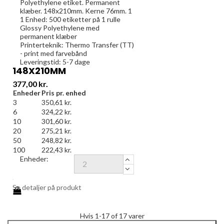
Polyethylene etiket. Permanent
klæber. 148x210mm. Kerne 76mm. 1
1 Enhed:
500
etiketter på 1 rulle
Glossy Polyethylene med
permanent klæber
Printerteknik: Thermo Transfer (TT)
- print med farvebånd
Leveringstid: 5-7 dage
148X210MM
Pris
377,00 kr.
Enheder
Pris pr. enhed
3
350,61 kr.
6
324,22 kr.
10
301,60 kr.
20
275,21 kr.
50
248,82 kr.
100
222,43 kr.
Enheder:
Se detaljer på produkt
Hvis 1-17 of 17 varer