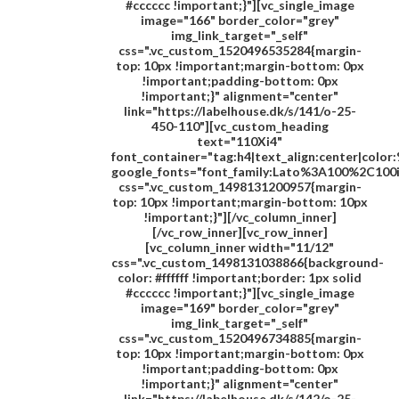
#cccccc !important;}"][vc_single_image
image="166" border_color="grey"
img_link_target="_self"
css=".vc_custom_1520496535284{margin-
top: 10px !important;margin-bottom: 0px
!important;padding-bottom: 0px
!important;}" alignment="center"
link="https://labelhouse.dk/s/141/o-25-
450-110"][vc_custom_heading
text="
110Xi4
"
font_container="tag:h4|text_align:center|colo
google_fonts="font_family:Lato%3A100%2C100
css=".vc_custom_1498131200957{margin-
top: 10px !important;margin-bottom: 10px
!important;}"][/vc_column_inner]
[/vc_row_inner][vc_row_inner]
[vc_column_inner width="11/12"
css=".vc_custom_1498131038866{background-
color: #ffffff !important;border: 1px solid
#cccccc !important;}"][vc_single_image
image="169" border_color="grey"
img_link_target="_self"
css=".vc_custom_1520496734885{margin-
top: 10px !important;margin-bottom: 0px
!important;padding-bottom: 0px
!important;}" alignment="center"
link="https://labelhouse.dk/s/142/o-25-