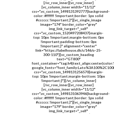
[/vc_row_inner][vc_row_inner]
[vc_column_inner width="11/12"
css=".vc_custom_1498131392777{background-
color: #ffffff !important;border: 1px solid
#cccccc !important;}"][vc_single_image
image="174" border_color="grey"
img_link_target="_self"
css=".vc_custom_1520497208437{margin-
top: 10px !important;margin-bottom: 0px
!important;padding-bottom: 0px
!important;}" alignment="center"
link="https://labelhouse.dk/s/146/o-25-
300-110"][vc_custom_heading
text="
GT800
"
font_container="tag:h4|text_align:center|colo
google_fonts="font_family:Lato%3A100%2C100
css=".vc_custom_1498131256570{margin-
top: 10px !important;margin-bottom: 10px
!important;}"][/vc_column_inner]
[/vc_row_inner][vc_row_inner]
[vc_column_inner width="11/12"
css=".vc_custom_1498131063946{background-
color: #ffffff !important;border: 1px solid
#cccccc !important;}"][vc_single_image
image="179" border_color="grey"
img_link_target="_self"