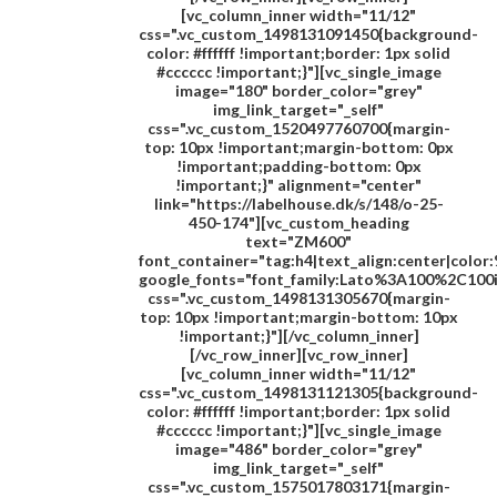
[vc_column_inner width="11/12"
css=".vc_custom_1498131091450{background-
color: #ffffff !important;border: 1px solid
#cccccc !important;}"][vc_single_image
image="180" border_color="grey"
img_link_target="_self"
css=".vc_custom_1520497760700{margin-
top: 10px !important;margin-bottom: 0px
!important;padding-bottom: 0px
!important;}" alignment="center"
link="https://labelhouse.dk/s/148/o-25-
450-174"][vc_custom_heading
text="
ZM600
"
font_container="tag:h4|text_align:center|colo
google_fonts="font_family:Lato%3A100%2C100
css=".vc_custom_1498131305670{margin-
top: 10px !important;margin-bottom: 10px
!important;}"][/vc_column_inner]
[/vc_row_inner][vc_row_inner]
[vc_column_inner width="11/12"
css=".vc_custom_1498131121305{background-
color: #ffffff !important;border: 1px solid
#cccccc !important;}"][vc_single_image
image="486" border_color="grey"
img_link_target="_self"
css=".vc_custom_1575017803171{margin-