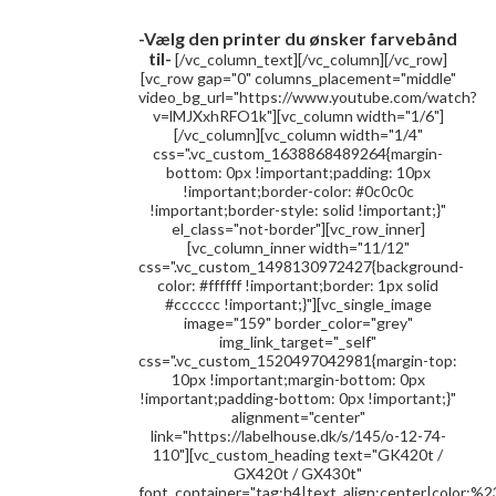
-Vælg den printer du ønsker farvebånd
til-
[/vc_column_text][/vc_column][/vc_row]
[vc_row gap="0" columns_placement="middle"
video_bg_url="https://www.youtube.com/watch?
v=lMJXxhRFO1k"][vc_column width="1/6"]
[/vc_column][vc_column width="1/4"
css=".vc_custom_1638868489264{margin-
bottom: 0px !important;padding: 10px
!important;border-color: #0c0c0c
!important;border-style: solid !important;}"
el_class="not-border"][vc_row_inner]
[vc_column_inner width="11/12"
css=".vc_custom_1498130972427{background-
color: #ffffff !important;border: 1px solid
#cccccc !important;}"][vc_single_image
image="159" border_color="grey"
img_link_target="_self"
css=".vc_custom_1520497042981{margin-top:
10px !important;margin-bottom: 0px
!important;padding-bottom: 0px !important;}"
alignment="center"
link="https://labelhouse.dk/s/145/o-12-74-
110"][vc_custom_heading text="GK420t /
GX420t / GX430t"
font_container="tag:h4|text_align:center|color:%