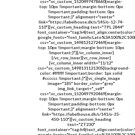
css=".vc_custom_1520497478660{margin-
top: 10px !important;margin-bottom: 0px
!important;padding-bottom: 0px
!important;}" alignment="center"
link="https://labelhouse.dk/s/145/o-12-74-
110"][vc_custom_heading text="
TPL 2844
"
font_container="tag:h4|text_align:center|colo
google_fonts="font_family:Lato%3A100%2C100
css=".vc_custom_1498131272469{margin-
top: 10px !important;margin-bottom: 10px
!important;}"][/vc_column_inner]
[/vc_row_inner][vc_row_inner]
[vc_column_inner width="11/12"
css=".vc_custom_1498131121305{background-
color: #ffffff !important;border: 1px solid
#cccccc !important;}"][vc_single_image
image="185" border_color="grey"
img_link_target="_self"
css=".vc_custom_1520497920469{margin-
top: 10px !important;margin-bottom: 0px
!important;padding-bottom: 0px
!important;}" alignment="center"
link="https://labelhouse.dk/s/141/o-25-
450-110"][vc_custom_heading
text="
ZT230
"
font_container="tag:h4|text_align:center|colo
google_fonts="font_family:Lato%3A100%2C100