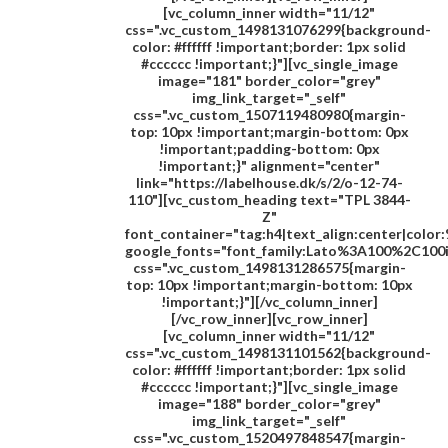
[vc_column_inner width="11/12"
css=".vc_custom_1498131076299{background-
color: #ffffff !important;border: 1px solid
#cccccc !important;}"][vc_single_image
image="181" border_color="grey"
img_link_target="_self"
css=".vc_custom_1507119480980{margin-
top: 10px !important;margin-bottom: 0px
!important;padding-bottom: 0px
!important;}" alignment="center"
link="https://labelhouse.dk/s/2/o-12-74-
110"][vc_custom_heading text="
TPL 3844-
Z
"
font_container="tag:h4|text_align:center|colo
google_fonts="font_family:Lato%3A100%2C100
css=".vc_custom_1498131286575{margin-
top: 10px !important;margin-bottom: 10px
!important;}"][/vc_column_inner]
[/vc_row_inner][vc_row_inner]
[vc_column_inner width="11/12"
css=".vc_custom_1498131101562{background-
color: #ffffff !important;border: 1px solid
#cccccc !important;}"][vc_single_image
image="188" border_color="grey"
img_link_target="_self"
css=".vc_custom_1520497848547{margin-