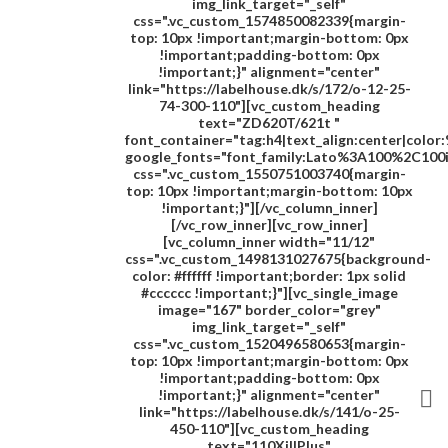
img_link_target="_self"
css=".vc_custom_1574850082339{margin-
top: 10px !important;margin-bottom: 0px
!important;padding-bottom: 0px
!important;}" alignment="center"
link="https://labelhouse.dk/s/172/o-12-25-
74-300-110"][vc_custom_heading
text="
ZD620T/621t
"
font_container="tag:h4|text_align:center|colo
google_fonts="font_family:Lato%3A100%2C100
css=".vc_custom_1550751003740{margin-
top: 10px !important;margin-bottom: 10px
!important;}"][/vc_column_inner]
[/vc_row_inner][vc_row_inner]
[vc_column_inner width="11/12"
css=".vc_custom_1498131027675{background-
color: #ffffff !important;border: 1px solid
#cccccc !important;}"][vc_single_image
image="167" border_color="grey"
img_link_target="_self"
css=".vc_custom_1520496580653{margin-
top: 10px !important;margin-bottom: 0px
!important;padding-bottom: 0px
!important;}" alignment="center"

link="https://labelhouse.dk/s/141/o-25-
450-110"][vc_custom_heading
text="
110XillPlus
"