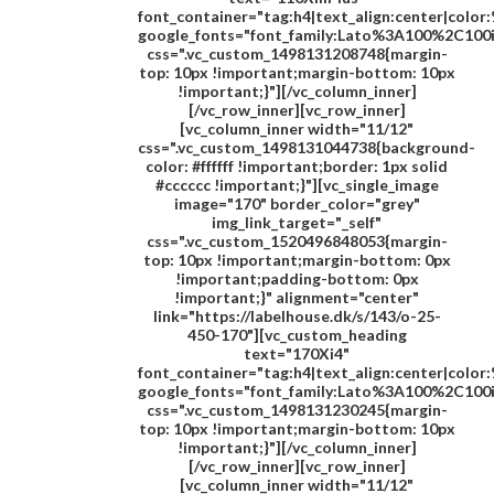
font_container="tag:h4|text_align:center|colo
google_fonts="font_family:Lato%3A100%2C100
css=".vc_custom_1498131208748{margin-
top: 10px !important;margin-bottom: 10px
!important;}"][/vc_column_inner]
[/vc_row_inner][vc_row_inner]
[vc_column_inner width="11/12"
css=".vc_custom_1498131044738{background-
color: #ffffff !important;border: 1px solid
#cccccc !important;}"][vc_single_image
image="170" border_color="grey"
img_link_target="_self"
css=".vc_custom_1520496848053{margin-
top: 10px !important;margin-bottom: 0px
!important;padding-bottom: 0px
!important;}" alignment="center"
link="https://labelhouse.dk/s/143/o-25-
450-170"][vc_custom_heading
text="
170Xi4
"
font_container="tag:h4|text_align:center|colo
google_fonts="font_family:Lato%3A100%2C100
css=".vc_custom_1498131230245{margin-
top: 10px !important;margin-bottom: 10px
!important;}"][/vc_column_inner]
[/vc_row_inner][vc_row_inner]
[vc_column_inner width="11/12"