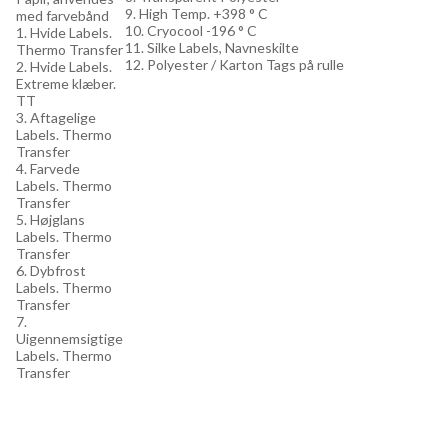
9. High Temp. +398 ° C
med farvebånd
10. Cryocool -196 ° C
1. Hvide Labels.
11. Silke Labels, Navneskilte
Thermo Transfer
12. Polyester / Karton Tags på rulle
2. Hvide Labels.
Extreme klæber.
TT
3. Aftagelige
Labels. Thermo
Transfer
4. Farvede
Labels. Thermo
Transfer
5. Højglans
Labels. Thermo
Transfer
6. Dybfrost
Labels. Thermo
Transfer
7.
Uigennemsigtige
Labels. Thermo
Transfer