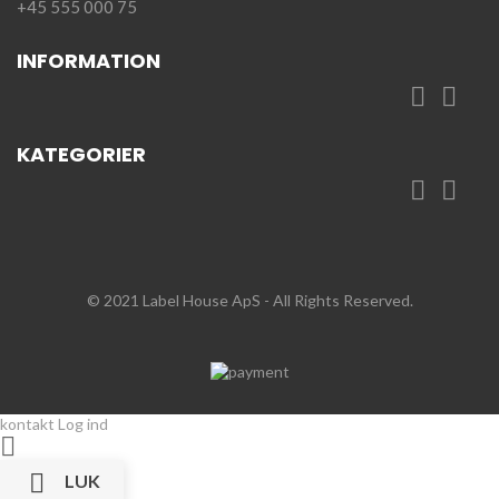
+45 555 000 75
INFORMATION


KATEGORIER


© 2021 Label House ApS
- All Rights Reserved.
kontakt
Log ind


LUK