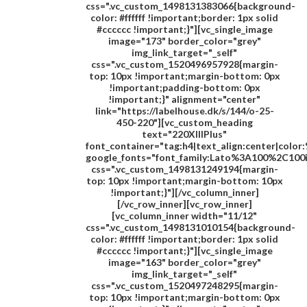
css=".vc_custom_1498131383066{background-
color: #ffffff !important;border: 1px solid
#cccccc !important;}"][vc_single_image
image="173" border_color="grey"
img_link_target="_self"
css=".vc_custom_1520496957928{margin-
top: 10px !important;margin-bottom: 0px
!important;padding-bottom: 0px
!important;}" alignment="center"
link="https://labelhouse.dk/s/144/o-25-
450-220"][vc_custom_heading
text="
220XIIIPlus
"
font_container="tag:h4|text_align:center|colo
google_fonts="font_family:Lato%3A100%2C100
css=".vc_custom_1498131249194{margin-
top: 10px !important;margin-bottom: 10px
!important;}"][/vc_column_inner]
[/vc_row_inner][vc_row_inner]
[vc_column_inner width="11/12"
css=".vc_custom_1498131010154{background-
color: #ffffff !important;border: 1px solid
#cccccc !important;}"][vc_single_image
image="163" border_color="grey"
img_link_target="_self"
css=".vc_custom_1520497248295{margin-
top: 10px !important;margin-bottom: 0px