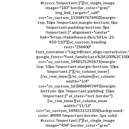
#cccccc !important;}"][vc_single_image
image="183" border_color="grey"
img_link_target="_self"
css=".vc_custom_1520497676902{margin-
top: 10px !important;margin-bottom: 0px
!important;padding-bottom: 0px
!important;}" alignment="center"
link="https://labelhouse.dk/s/141/o-25-
450-110"][vc_custom_heading
text="
ZM400
"
font_container="tag:h4|text_align:center|colo
google_fonts="font_family:Lato%3A100%2C100
css=".vc_custom_1498131292671{margin-
top: 10px !important;margin-bottom: 10px
!important;}"][/vc_column_inner]
[/vc_row_inner][/vc_column][vc_column
width="1/4"
css=".vc_custom_1638868497495{margin-
bottom: 0px !important;padding: 10px
!important;}" el_class="not-border"]
[vc_row_inner][vc_column_inner
width="11/12"
css=".vc_custom_1498131121305{background-
color: #ffffff !important;border: 1px solid
#cccccc !important;}"][vc_single_image
image="434" border_color="grey"