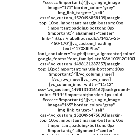
#cccccc !important;}"][vc_single_image
image="171" border_color="grey"
img_link_target="_self"
css=".vc_custom_1520496858109{margin-
top: 10px !important;margin-bottom: 0px
!important;padding-bottom: 0px
!important;}" alignment="center"
link="https://labelhouse.dk/s/143/o-25-
450-170"][vc_custom_heading
text="
170XIIIPlus
"
font_container="tag:h4|text_align:center|colo
google_fonts="font_family:Lato%3A100%2C100
css=".vc_custom_1498131237357{margin-
top: 10px !important;margin-bottom: 10px
!important;}"][/vc_column_inner]
[/vc_row_inner][vc_row_inner]
[vc_column_inner width="11/12"
css=".vc_custom_1498131016162{background-
color: #ffffff !important;border: 1px solid
#cccccc !important;}"][vc_single_image
image="165" border_color="grey"
img_link_target="_self"
css=".vc_custom_1520496475880{margin-
top: 10px !important;margin-bottom: 0px
!important;padding-bottom: 0px
!important;}" alignment="center"