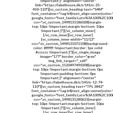
!important;}" alignment="center"
link="https://labelhouse.dk/s/141/o-25-
450-110"][vc_custom_heading text="
S4M
"
font_container="tag:h4|text_align:center|colo
google_fonts="font_family:Lato%3A100%2C100
css=".vc_custom_1498131186028{margin-
top: 10px !important;margin-bottom: 10px
!important;}"][/vc_column_inner]
[/vc_row_inner][vc_row_inner]
[vc_column_inner width="11/12"
css=".vc_custom_1498131071108{background-
color: #ffffff !important;border: 1px solid
#cccccc !important;}"][vc_single_image
image="177" border_color="grey"
img_link_target="_self"
css=".vc_custom_1520497490308{margin-
top: 10px !important;margin-bottom: 0px
!important;padding-bottom: 0px
!important;}" alignment="center"
link="https://labelhouse.dk/s/145/o-12-74-
110"][vc_custom_heading text="
TPL 3842
"
font_container="tag:h4|text_align:center|colo
google_fonts="font_family:Lato%3A100%2C100
css=".vc_custom_1498131280621{margin-
top: 10px !important;margin-bottom: 10px
!important;}"][/vc_column_inner]
[/vc_row_inner][vc_row_inner]