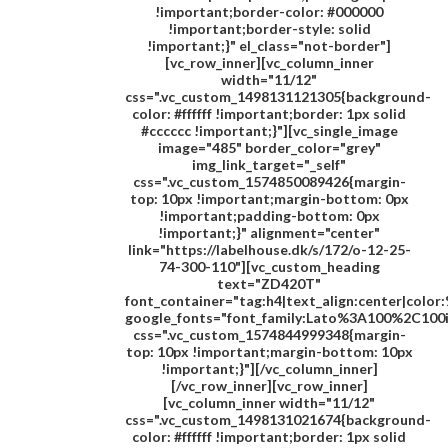
!important;border-color: #000000
!important;border-style: solid
!important;}" el_class="not-border"]
[vc_row_inner][vc_column_inner
width="11/12"
css=".vc_custom_1498131121305{background-
color: #ffffff !important;border: 1px solid
#cccccc !important;}"][vc_single_image
image="485" border_color="grey"
img_link_target="_self"
css=".vc_custom_1574850089426{margin-
top: 10px !important;margin-bottom: 0px
!important;padding-bottom: 0px
!important;}" alignment="center"
link="https://labelhouse.dk/s/172/o-12-25-
74-300-110"][vc_custom_heading
text="
ZD420T
"
font_container="tag:h4|text_align:center|colo
google_fonts="font_family:Lato%3A100%2C100
css=".vc_custom_1574844999348{margin-
top: 10px !important;margin-bottom: 10px
!important;}"][/vc_column_inner]
[/vc_row_inner][vc_row_inner]
[vc_column_inner width="11/12"
css=".vc_custom_1498131021674{background-
color: #ffffff !important;border: 1px solid