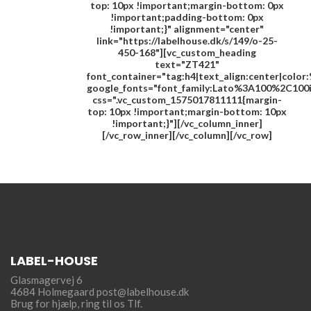
top: 10px !important;margin-bottom: 0px
!important;padding-bottom: 0px
!important;}" alignment="center"
link="https://labelhouse.dk/s/149/o-25-
450-168"][vc_custom_heading
text="
ZT421
"
font_container="tag:h4|text_align:center|colo
google_fonts="font_family:Lato%3A100%2C100
css=".vc_custom_1575017811111{margin-
top: 10px !important;margin-bottom: 10px
!important;}"][/vc_column_inner]
[/vc_row_inner][/vc_column][/vc_row]
LABEL-HOUSE
Glasmagervej 6
4684 Holmegaard
post@labelhouse.dk
Brug for hjælp,
ring til os Tlf.