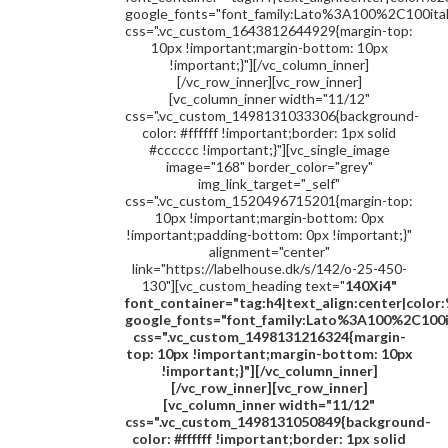
google_fonts="font_family:Lato%3A100%2C100it
css=".vc_custom_1643812644929{margin-top:
10px !important;margin-bottom: 10px
!important;}"][/vc_column_inner]
[/vc_row_inner][vc_row_inner]
[vc_column_inner width="11/12"
css=".vc_custom_1498131033306{background-
color: #ffffff !important;border: 1px solid
#cccccc !important;}"][vc_single_image
image="168" border_color="grey"
img_link_target="_self"
css=".vc_custom_1520496715201{margin-top:
10px !important;margin-bottom: 0px
!important;padding-bottom: 0px !important;}"
alignment="center"
link="https://labelhouse.dk/s/142/o-25-450-
130"][vc_custom_heading text="
140Xi4
"
font_container="tag:h4|text_align:center|colo
google_fonts="font_family:Lato%3A100%2C100
css=".vc_custom_1498131216324{margin-
top: 10px !important;margin-bottom: 10px
!important;}"][/vc_column_inner]
[/vc_row_inner][vc_row_inner]
[vc_column_inner width="11/12"
css=".vc_custom_1498131050849{background-
color: #ffffff !important;border: 1px solid