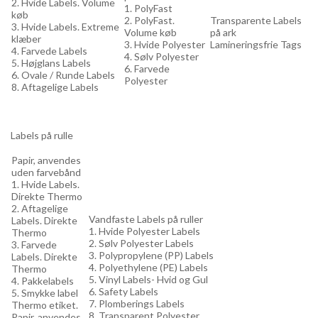
2. Hvide Labels. Volume
1. PolyFast
køb
2. PolyFast.
Transparente Labels
3. Hvide Labels. Extreme
Volume køb
på ark
klæber
3. Hvide Polyester
Lamineringsfrie Tags
4. Farvede Labels
4. Sølv Polyester
5. Højglans Labels
6. Farvede
6. Ovale / Runde Labels
Polyester
8. Aftagelige Labels
Labels på rulle
Papir, anvendes
uden farvebånd
1. Hvide Labels.
Direkte Thermo
2. Aftagelige
Vandfaste Labels på ruller
Labels. Direkte
1. Hvide Polyester Labels
Thermo
2. Sølv Polyester Labels
3. Farvede
3. Polypropylene (PP) Labels
Labels. Direkte
4. Polyethylene (PE) Labels
Thermo
5. Vinyl Labels- Hvid og Gul
4. Pakkelabels
6. Safety Labels
5. Smykke label
7. Plomberings Labels
Thermo etiket.
8. Transparent Polyester
Papir, anvendes