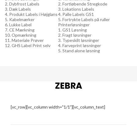
2. Dybfrost Labels
2. Fortløbende Stregkode
3. Dæk Labels
3. Lokations Labels
4. Produkt Labels i Højglans
4. Palle Labels GS1
5. Kabelmærker
5. Fortrykte Labels på ruller
6. Lukke Label
Printerløsninger
7. CE Mærkning
1. GS1 Løsning
10. Opmærkning
2. Fragt løsninger
11. Materiale Prøver
3. Typeskilt løsninger
12. GHS Label Print selv
4. Farveprint løsninger
5. Stand alone løsning
ZEBRA
[vc_row][vc_column width="1/1"][vc_column_text]