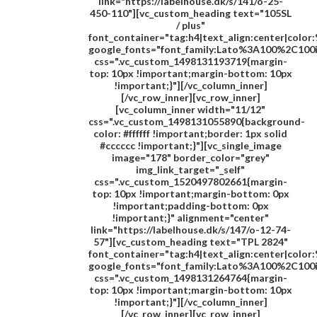
link="https://labelhouse.dk/s/141/o-25-
450-110"][vc_custom_heading text="
105SL
/ plus
"
font_container="tag:h4|text_align:center|colo
google_fonts="font_family:Lato%3A100%2C100
css=".vc_custom_1498131193719{margin-
top: 10px !important;margin-bottom: 10px
!important;}"][/vc_column_inner]
[/vc_row_inner][vc_row_inner]
[vc_column_inner width="11/12"
css=".vc_custom_1498131055890{background-
color: #ffffff !important;border: 1px solid
#cccccc !important;}"][vc_single_image
image="178" border_color="grey"
img_link_target="_self"
css=".vc_custom_1520497802661{margin-
top: 10px !important;margin-bottom: 0px
!important;padding-bottom: 0px
!important;}" alignment="center"
link="https://labelhouse.dk/s/147/o-12-74-
57"][vc_custom_heading text="
TPL 2824
"
font_container="tag:h4|text_align:center|colo
google_fonts="font_family:Lato%3A100%2C100
css=".vc_custom_1498131264764{margin-
top: 10px !important;margin-bottom: 10px
!important;}"][/vc_column_inner]
[/vc_row_inner][vc_row_inner]