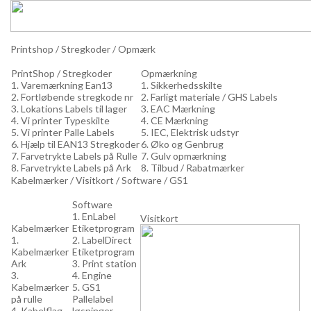
Printshop / Stregkoder / Opmærk
PrintShop / Stregkoder
Opmærkning
1. Varemærkning Ean13
1. Sikkerhedsskilte
2. Fortløbende stregkode nr
2. Farligt materiale / GHS Labels
3. Lokations Labels til lager
3. EAC Mærkning
4. Vi printer Typeskilte
4. CE Mærkning
5. Vi printer Palle Labels
5. IEC, Elektrisk udstyr
6. Hjælp til EAN13 Stregkoder
6. Øko og Genbrug
7. Farvetrykte Labels på Rulle
7. Gulv opmærkning
8. Farvetrykte Labels på Ark
8. Tilbud / Rabatmærker
Kabelmærker / Visitkort / Software / GS1
Software
1. EnLabel
Visitkort
Kabelmærker
Etiketprogram
1.
2. LabelDirect
Kabelmærker
Etiketprogram
Ark
3. Print station
3.
4. Engine
Kabelmærker
5. GS1
på rulle
Pallelabel
4. Kabelflag
løsninger