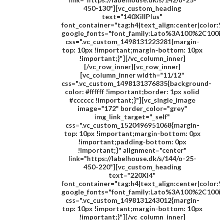
450-130"][vc_custom_heading
text="
140XillPlus
"
font_container="tag:h4|text_align:center|colo
google_fonts="font_family:Lato%3A100%2C100
css=".vc_custom_1498131223281{margin-
top: 10px !important;margin-bottom: 10px
!important;}"][/vc_column_inner]
[/vc_row_inner][vc_row_inner]
[vc_column_inner width="11/12"
css=".vc_custom_1498131376835{background-
color: #ffffff !important;border: 1px solid
#cccccc !important;}"][vc_single_image
image="172" border_color="grey"
img_link_target="_self"
css=".vc_custom_1520496951068{margin-
top: 10px !important;margin-bottom: 0px
!important;padding-bottom: 0px
!important;}" alignment="center"
link="https://labelhouse.dk/s/144/o-25-
450-220"][vc_custom_heading
text="
220XI4
"
font_container="tag:h4|text_align:center|colo
google_fonts="font_family:Lato%3A100%2C100
css=".vc_custom_1498131243012{margin-
top: 10px !important;margin-bottom: 10px
!important;}"][/vc_column_inner]