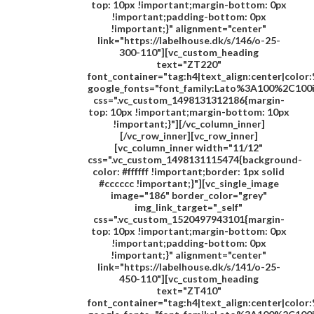
top: 10px !important;margin-bottom: 0px
!important;padding-bottom: 0px
!important;}" alignment="center"
link="https://labelhouse.dk/s/146/o-25-
300-110"][vc_custom_heading
text="
ZT220
"
font_container="tag:h4|text_align:center|colo
google_fonts="font_family:Lato%3A100%2C100
css=".vc_custom_1498131312186{margin-
top: 10px !important;margin-bottom: 10px
!important;}"][/vc_column_inner]
[/vc_row_inner][vc_row_inner]
[vc_column_inner width="11/12"
css=".vc_custom_1498131115474{background-
color: #ffffff !important;border: 1px solid
#cccccc !important;}"][vc_single_image
image="186" border_color="grey"
img_link_target="_self"
css=".vc_custom_1520497943101{margin-
top: 10px !important;margin-bottom: 0px
!important;padding-bottom: 0px
!important;}" alignment="center"
link="https://labelhouse.dk/s/141/o-25-
450-110"][vc_custom_heading
text="
ZT410
"
font_container="tag:h4|text_align:center|colo