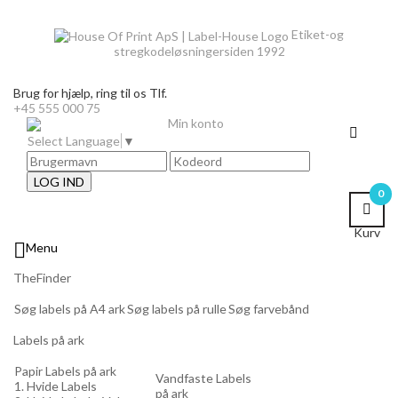
Etiket-og
stregkodeløsninger
siden 1992
Brug for hjælp,
ring til os Tlf.
+45 555 000 75
Min konto
Select Language
▼
LOG IND
0
Kurv

Menu
TheFinder
Søg labels på A4 ark
Søg labels på rulle
Søg farvebånd
Labels på ark
Papir Labels på ark
Vandfaste Labels
1. Hvide Labels
på ark