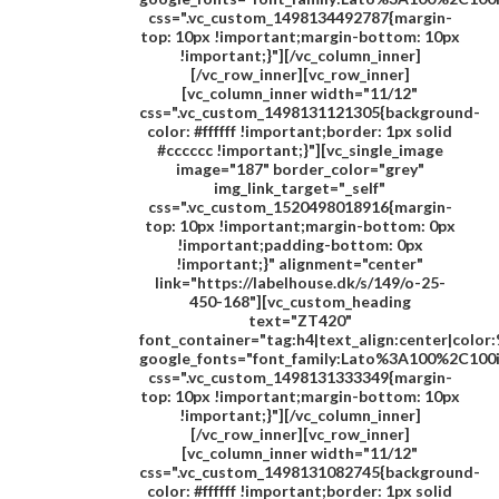
css=".vc_custom_1498134492787{margin-
top: 10px !important;margin-bottom: 10px
!important;}"][/vc_column_inner]
[/vc_row_inner][vc_row_inner]
[vc_column_inner width="11/12"
css=".vc_custom_1498131121305{background-
color: #ffffff !important;border: 1px solid
#cccccc !important;}"][vc_single_image
image="187" border_color="grey"
img_link_target="_self"
css=".vc_custom_1520498018916{margin-
top: 10px !important;margin-bottom: 0px
!important;padding-bottom: 0px
!important;}" alignment="center"
link="https://labelhouse.dk/s/149/o-25-
450-168"][vc_custom_heading
text="
ZT420
"
font_container="tag:h4|text_align:center|colo
google_fonts="font_family:Lato%3A100%2C100
css=".vc_custom_1498131333349{margin-
top: 10px !important;margin-bottom: 10px
!important;}"][/vc_column_inner]
[/vc_row_inner][vc_row_inner]
[vc_column_inner width="11/12"
css=".vc_custom_1498131082745{background-
color: #ffffff !important;border: 1px solid