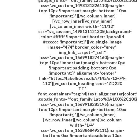
google_fonts="font_family:Lato%3A100%2C100
css=".vc_custom_1498131326110{margin-
top: 10px !important;margin-bottom: 10px
!important;}"][/vc_column_inner]
[/vc_row_inner][vc_row_inner]
[vc_column_inner width="11/12"
css=".vc_custom_1498131121305{background-
color: #ffffff !important;border: 1px solid
#cccccc !important;}"][vc_single_image
image="474" border_color="grey"
img_link_target="_self"
css=".vc_custom_1569918274160{margin-
top: 10px !important;margin-bottom: 0px
!important;padding-bottom: 0px
!important;}" alignment="center"
link="https://labelhouse.dk/s/145/o-12-74-
110"][vc_custom_heading text="
ZD220
TT
"
font_container="tag:h4|text_align:center|colo
google_fonts="font_family:Lato%3A100%2C100
css=".vc_custom_1569918283195{margin-
top: 10px !important;margin-bottom: 10px
!important;}"][/vc_column_inner]
[/vc_row_inner][/vc_column][vc_column
width="1/4"
css=".vc_custom_1638868492111{margin-
bottom: 0px !important;padding: 10px